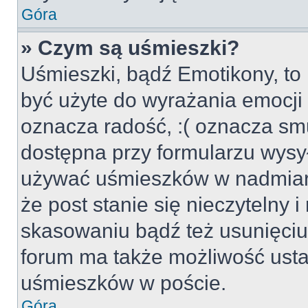
Góra
» Czym są uśmieszki?
Uśmieszki, bądź Emotikony, to 
być użyte do wyrażania emocji p
oznacza radość, :( oznacza smu
dostępna przy formularzu wysył
używać uśmieszków w nadmiar
że post stanie się nieczytelny 
skasowaniu bądź też usunięciu 
forum ma także możliwość usta
uśmieszków w poście.
Góra