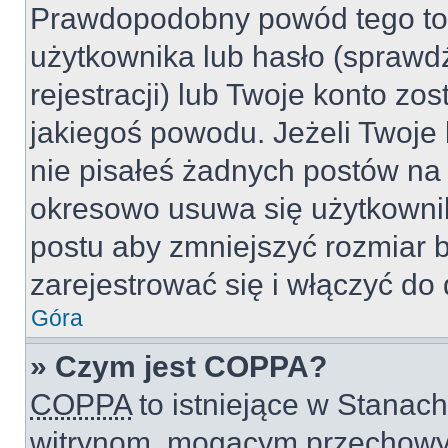
Prawdopodobny powód tego to
użytkownika lub hasło (sprawdź
rejestracji) lub Twoje konto zo
jakiegoś powodu. Jeżeli Twoje 
nie pisałeś żadnych postów na
okresowo usuwa się użytkownik
postu aby zmniejszyć rozmiar 
zarejestrować się i włączyć do 
Góra
» Czym jest COPPA?
COPPA
to istniejące w Stanac
witrynom, mogącym przechowy