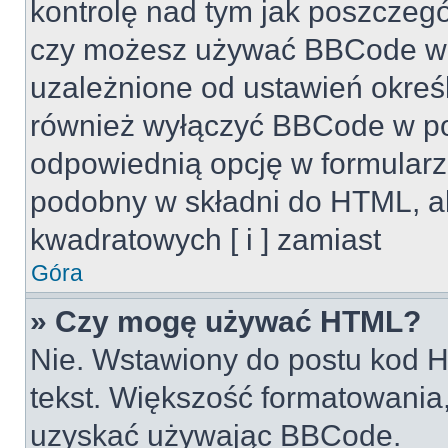
kontrolę nad tym jak poszczeg
czy możesz używać BBCode w s
uzależnione od ustawień okreś
również wyłączyć BBCode w po
odpowiednią opcję w formularz
podobny w składni do HTML, al
kwadratowych [ i ] zamiast
Góra
» Czy mogę używać HTML?
Nie. Wstawiony do postu kod H
tekst. Większość formatowani
uzyskać używając BBCode.