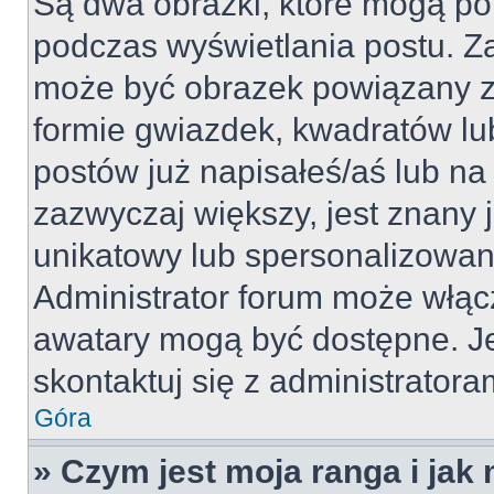
Są dwa obrazki, które mogą po
podczas wyświetlania postu. Za
może być obrazek powiązany z
formie gwiazdek, kwadratów lu
postów już napisałeś/aś lub na 
zazwyczaj większy, jest znany j
unikatowy lub spersonalizowan
Administrator forum może włąc
awatary mogą być dostępne. J
skontaktuj się z administratoram
Góra
» Czym jest moja ranga i jak