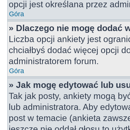
opcji jest określana przez admin
Góra
» Dlaczego nie mogę dodać wi
Liczba opcji ankiety jest ogran
chciałbyś dodać więcej opcji do
administratorem forum.
Góra
» Jak mogę edytować lub us
Tak jak posty, ankiety mogą by
lub administratora. Aby edyto
post w temacie (ankieta zawsze 
jeszcze nie oddał głosu to uży