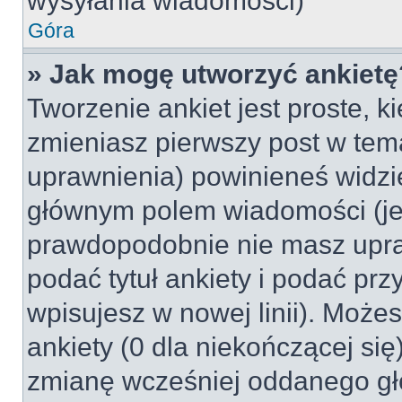
wysyłania wiadomości)
Góra
» Jak mogę utworzyć ankietę
Tworzenie ankiet jest proste, k
zmieniasz pierwszy post w tem
uprawnienia) powinieneś widzi
głównym polem wiadomości (jeśl
prawdopodobnie nie masz upraw
podać tytuł ankiety i podać pr
wpisujesz w nowej linii). Może
ankiety (0 dla niekończącej si
zmianę wcześniej oddanego gł