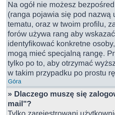
Na ogół nie możesz bezpośredn
(ranga pojawia się pod nazwą 
tematu, oraz w twoim profilu, 
forów używa rang aby wskazać l
identyfikować konkretne osoby,
mogą mieć specjalną rangę. Pr
tylko po to, aby otrzymać wyżs
w takim przypadku po prostu rę
Góra
» Dlaczego muszę się zalogow
mail"?
Tylko zarejestrowani użytkown