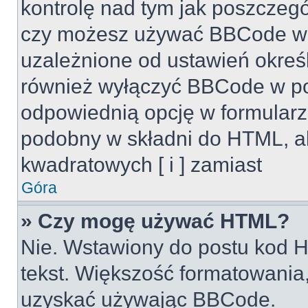
kontrolę nad tym jak poszczeg
czy możesz używać BBCode w s
uzależnione od ustawień okreś
również wyłączyć BBCode w po
odpowiednią opcję w formularz
podobny w składni do HTML, al
kwadratowych [ i ] zamiast
Góra
» Czy mogę używać HTML?
Nie. Wstawiony do postu kod H
tekst. Większość formatowani
uzyskać używając BBCode.