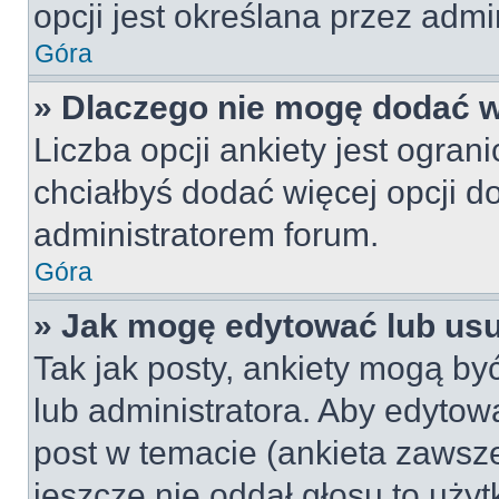
opcji jest określana przez admin
Góra
» Dlaczego nie mogę dodać wi
Liczba opcji ankiety jest ogran
chciałbyś dodać więcej opcji do
administratorem forum.
Góra
» Jak mogę edytować lub us
Tak jak posty, ankiety mogą by
lub administratora. Aby edyto
post w temacie (ankieta zawsze 
jeszcze nie oddał głosu to uży