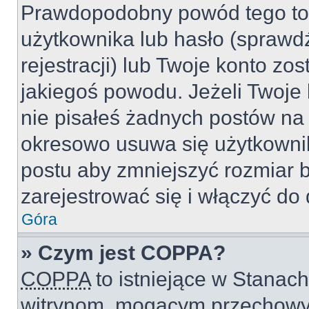
Prawdopodobny powód tego to
użytkownika lub hasło (sprawdź
rejestracji) lub Twoje konto zo
jakiegoś powodu. Jeżeli Twoje 
nie pisałeś żadnych postów na
okresowo usuwa się użytkownik
postu aby zmniejszyć rozmiar 
zarejestrować się i włączyć do 
Góra
» Czym jest COPPA?
COPPA
to istniejące w Stanac
witrynom, mogącym przechowy