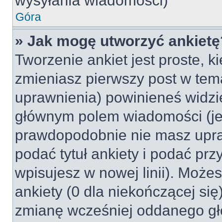
wysyłania wiadomości)
Góra
» Jak mogę utworzyć ankietę
Tworzenie ankiet jest proste, k
zmieniasz pierwszy post w tem
uprawnienia) powinieneś widzi
głównym polem wiadomości (jeśl
prawdopodobnie nie masz upraw
podać tytuł ankiety i podać pr
wpisujesz w nowej linii). Może
ankiety (0 dla niekończącej si
zmianę wcześniej oddanego gł