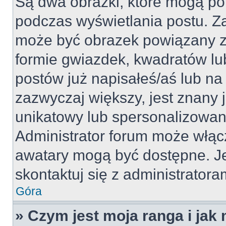
Są dwa obrazki, które mogą po
podczas wyświetlania postu. Za
może być obrazek powiązany z
formie gwiazdek, kwadratów lu
postów już napisałeś/aś lub na 
zazwyczaj większy, jest znany j
unikatowy lub spersonalizowan
Administrator forum może włąc
awatary mogą być dostępne. J
skontaktuj się z administratoram
Góra
» Czym jest moja ranga i jak