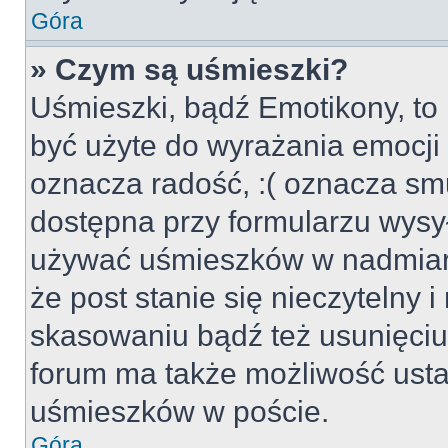
Góra
» Czym są uśmieszki?
Uśmieszki, bądź Emotikony, to 
być użyte do wyrażania emocji p
oznacza radość, :( oznacza smu
dostępna przy formularzu wysył
używać uśmieszków w nadmiar
że post stanie się nieczytelny 
skasowaniu bądź też usunięciu 
forum ma także możliwość usta
uśmieszków w poście.
Góra