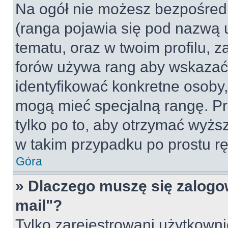
Na ogół nie możesz bezpośredn
(ranga pojawia się pod nazwą 
tematu, oraz w twoim profilu, 
forów używa rang aby wskazać l
identyfikować konkretne osoby,
mogą mieć specjalną rangę. Pr
tylko po to, aby otrzymać wyżs
w takim przypadku po prostu rę
Góra
» Dlaczego muszę się zalogow
mail"?
Tylko zarejestrowani użytkown