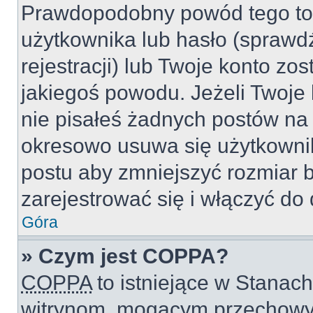
Prawdopodobny powód tego to
użytkownika lub hasło (sprawdź
rejestracji) lub Twoje konto zo
jakiegoś powodu. Jeżeli Twoje 
nie pisałeś żadnych postów na
okresowo usuwa się użytkownik
postu aby zmniejszyć rozmiar 
zarejestrować się i włączyć do 
Góra
» Czym jest COPPA?
COPPA
to istniejące w Stanac
witrynom, mogącym przechowy