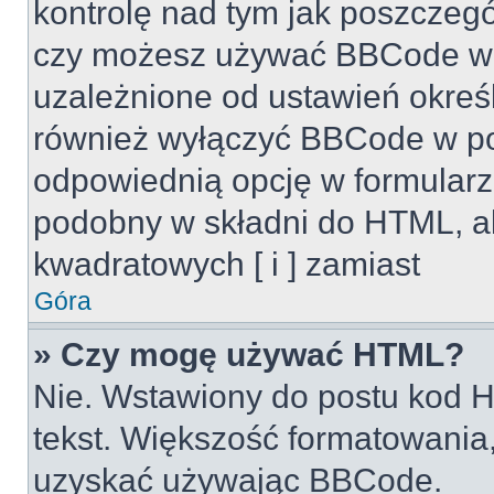
kontrolę nad tym jak poszczeg
czy możesz używać BBCode w s
uzależnione od ustawień okreś
również wyłączyć BBCode w po
odpowiednią opcję w formularz
podobny w składni do HTML, al
kwadratowych [ i ] zamiast
Góra
» Czy mogę używać HTML?
Nie. Wstawiony do postu kod H
tekst. Większość formatowani
uzyskać używając BBCode.