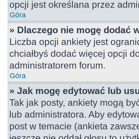
opcji jest określana przez admin
Góra
» Dlaczego nie mogę dodać wi
Liczba opcji ankiety jest ogran
chciałbyś dodać więcej opcji do
administratorem forum.
Góra
» Jak mogę edytować lub us
Tak jak posty, ankiety mogą by
lub administratora. Aby edyto
post w temacie (ankieta zawsze 
jeszcze nie oddał głosu to uży