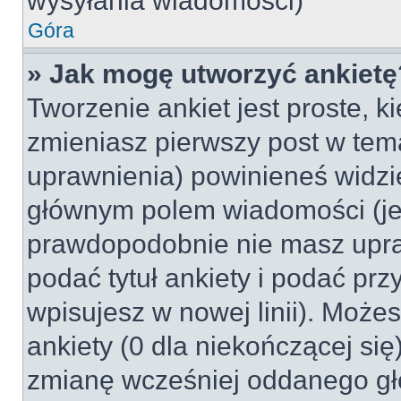
wysyłania wiadomości)
Góra
» Jak mogę utworzyć ankietę
Tworzenie ankiet jest proste, k
zmieniasz pierwszy post w tem
uprawnienia) powinieneś widzi
głównym polem wiadomości (jeśl
prawdopodobnie nie masz upraw
podać tytuł ankiety i podać pr
wpisujesz w nowej linii). Może
ankiety (0 dla niekończącej si
zmianę wcześniej oddanego gł