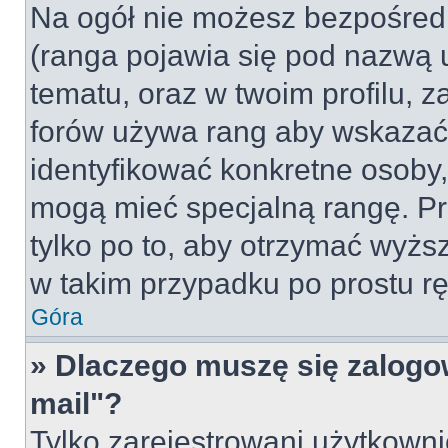
Na ogół nie możesz bezpośredn
(ranga pojawia się pod nazwą 
tematu, oraz w twoim profilu, 
forów używa rang aby wskazać l
identyfikować konkretne osoby,
mogą mieć specjalną rangę. Pr
tylko po to, aby otrzymać wyżs
w takim przypadku po prostu rę
Góra
» Dlaczego muszę się zalogow
mail"?
Tylko zarejestrowani użytkown