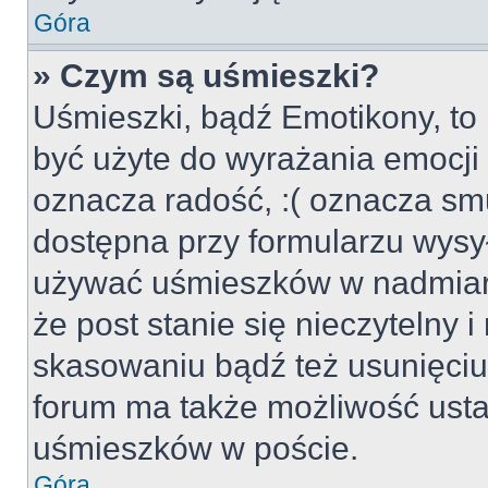
Góra
» Czym są uśmieszki?
Uśmieszki, bądź Emotikony, to 
być użyte do wyrażania emocji p
oznacza radość, :( oznacza smu
dostępna przy formularzu wysył
używać uśmieszków w nadmiar
że post stanie się nieczytelny 
skasowaniu bądź też usunięciu 
forum ma także możliwość usta
uśmieszków w poście.
Góra