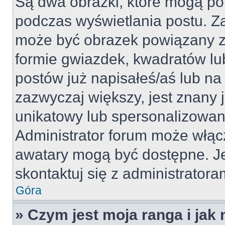
Są dwa obrazki, które mogą po
podczas wyświetlania postu. Za
może być obrazek powiązany z
formie gwiazdek, kwadratów lu
postów już napisałeś/aś lub na 
zazwyczaj większy, jest znany j
unikatowy lub spersonalizowan
Administrator forum może włąc
awatary mogą być dostępne. J
skontaktuj się z administratoram
Góra
» Czym jest moja ranga i jak