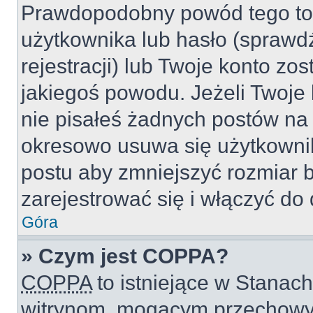
Prawdopodobny powód tego to
użytkownika lub hasło (sprawdź
rejestracji) lub Twoje konto zo
jakiegoś powodu. Jeżeli Twoje 
nie pisałeś żadnych postów na
okresowo usuwa się użytkownik
postu aby zmniejszyć rozmiar 
zarejestrować się i włączyć do 
Góra
» Czym jest COPPA?
COPPA
to istniejące w Stanac
witrynom, mogącym przechowy