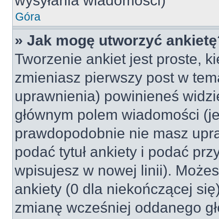
wysyłania wiadomości)
Góra
» Jak mogę utworzyć ankietę
Tworzenie ankiet jest proste, k
zmieniasz pierwszy post w tem
uprawnienia) powinieneś widzi
głównym polem wiadomości (jeśl
prawdopodobnie nie masz upraw
podać tytuł ankiety i podać pr
wpisujesz w nowej linii). Może
ankiety (0 dla niekończącej si
zmianę wcześniej oddanego gł