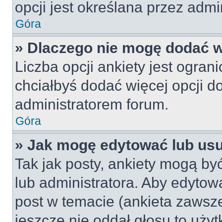
opcji jest określana przez admin
Góra
» Dlaczego nie mogę dodać wi
Liczba opcji ankiety jest ogran
chciałbyś dodać więcej opcji do
administratorem forum.
Góra
» Jak mogę edytować lub us
Tak jak posty, ankiety mogą by
lub administratora. Aby edyto
post w temacie (ankieta zawsze 
jeszcze nie oddał głosu to uży