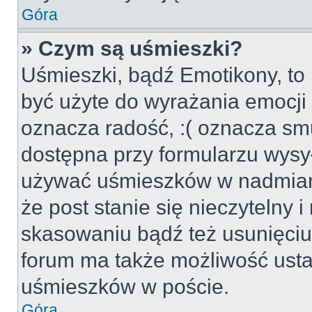
Góra
» Czym są uśmieszki?
Uśmieszki, bądź Emotikony, to 
być użyte do wyrażania emocji p
oznacza radość, :( oznacza smu
dostępna przy formularzu wysył
używać uśmieszków w nadmiar
że post stanie się nieczytelny 
skasowaniu bądź też usunięciu 
forum ma także możliwość usta
uśmieszków w poście.
Góra