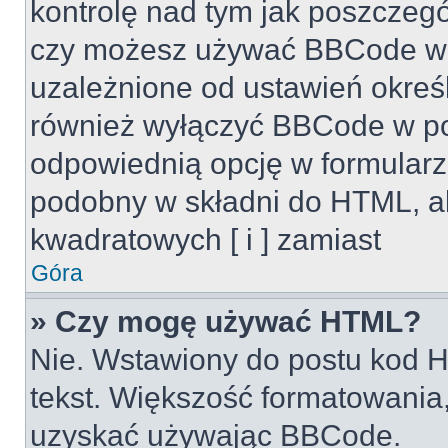
kontrolę nad tym jak poszczeg
czy możesz używać BBCode w s
uzależnione od ustawień okreś
również wyłączyć BBCode w po
odpowiednią opcję w formularz
podobny w składni do HTML, al
kwadratowych [ i ] zamiast
Góra
» Czy mogę używać HTML?
Nie. Wstawiony do postu kod H
tekst. Większość formatowani
uzyskać używając BBCode.