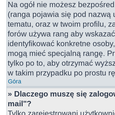
Na ogół nie możesz bezpośredn
(ranga pojawia się pod nazwą 
tematu, oraz w twoim profilu, 
forów używa rang aby wskazać l
identyfikować konkretne osoby,
mogą mieć specjalną rangę. Pr
tylko po to, aby otrzymać wyżs
w takim przypadku po prostu rę
Góra
» Dlaczego muszę się zalogow
mail"?
Tylko zarejestrowani użytkown