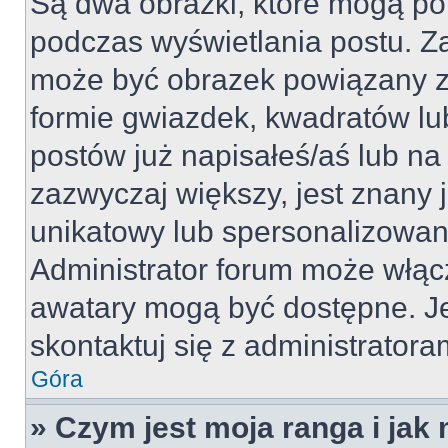
Są dwa obrazki, które mogą po
podczas wyświetlania postu. Za
może być obrazek powiązany z
formie gwiazdek, kwadratów lu
postów już napisałeś/aś lub na 
zazwyczaj większy, jest znany j
unikatowy lub spersonalizowan
Administrator forum może włąc
awatary mogą być dostępne. J
skontaktuj się z administratoram
Góra
» Czym jest moja ranga i jak