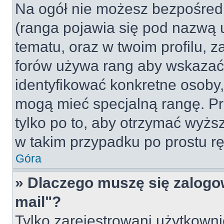
Na ogół nie możesz bezpośredn
(ranga pojawia się pod nazwą 
tematu, oraz w twoim profilu, 
forów używa rang aby wskazać l
identyfikować konkretne osoby,
mogą mieć specjalną rangę. Pr
tylko po to, aby otrzymać wyżs
w takim przypadku po prostu rę
Góra
» Dlaczego muszę się zalogow
mail"?
Tylko zarejestrowani użytkown