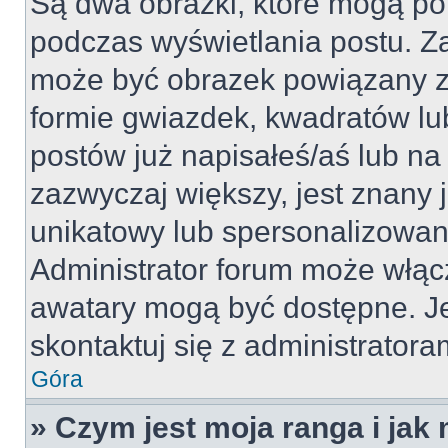
Są dwa obrazki, które mogą po
podczas wyświetlania postu. Za
może być obrazek powiązany z
formie gwiazdek, kwadratów lu
postów już napisałeś/aś lub na 
zazwyczaj większy, jest znany j
unikatowy lub spersonalizowan
Administrator forum może włąc
awatary mogą być dostępne. J
skontaktuj się z administratoram
Góra
» Czym jest moja ranga i jak