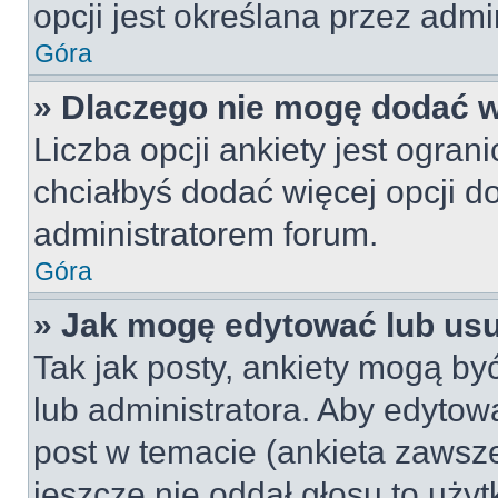
opcji jest określana przez admin
Góra
» Dlaczego nie mogę dodać wi
Liczba opcji ankiety jest ogran
chciałbyś dodać więcej opcji do
administratorem forum.
Góra
» Jak mogę edytować lub us
Tak jak posty, ankiety mogą by
lub administratora. Aby edyto
post w temacie (ankieta zawsze 
jeszcze nie oddał głosu to uży