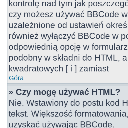
kontrolę nad tym jak poszczeg
czy możesz używać BBCode w s
uzależnione od ustawień okreś
również wyłączyć BBCode w po
odpowiednią opcję w formularz
podobny w składni do HTML, al
kwadratowych [ i ] zamiast
Góra
» Czy mogę używać HTML?
Nie. Wstawiony do postu kod H
tekst. Większość formatowani
uzyskać używając BBCode.