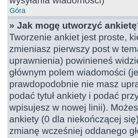
wysyłania wiadomości)
Góra
» Jak mogę utworzyć ankietę
Tworzenie ankiet jest proste, k
zmieniasz pierwszy post w tem
uprawnienia) powinieneś widzi
głównym polem wiadomości (jeśl
prawdopodobnie nie masz upraw
podać tytuł ankiety i podać pr
wpisujesz w nowej linii). Może
ankiety (0 dla niekończącej si
zmianę wcześniej oddanego gł