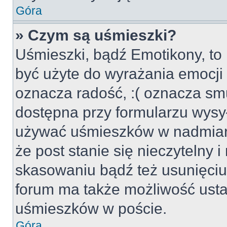
Góra
» Czym są uśmieszki?
Uśmieszki, bądź Emotikony, to 
być użyte do wyrażania emocji p
oznacza radość, :( oznacza smu
dostępna przy formularzu wysył
używać uśmieszków w nadmiar
że post stanie się nieczytelny 
skasowaniu bądź też usunięciu 
forum ma także możliwość usta
uśmieszków w poście.
Góra