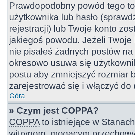
Prawdopodobny powód tego to
użytkownika lub hasło (sprawdź
rejestracji) lub Twoje konto zo
jakiegoś powodu. Jeżeli Twoje 
nie pisałeś żadnych postów na
okresowo usuwa się użytkownik
postu aby zmniejszyć rozmiar 
zarejestrować się i włączyć do 
Góra
» Czym jest COPPA?
COPPA
to istniejące w Stanac
witrynom, mogącym przechowy