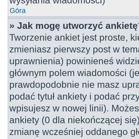
wysyłania wiadomości)
Góra
» Jak mogę utworzyć ankietę
Tworzenie ankiet jest proste, k
zmieniasz pierwszy post w tem
uprawnienia) powinieneś widzi
głównym polem wiadomości (jeśl
prawdopodobnie nie masz upraw
podać tytuł ankiety i podać pr
wpisujesz w nowej linii). Może
ankiety (0 dla niekończącej si
zmianę wcześniej oddanego gł