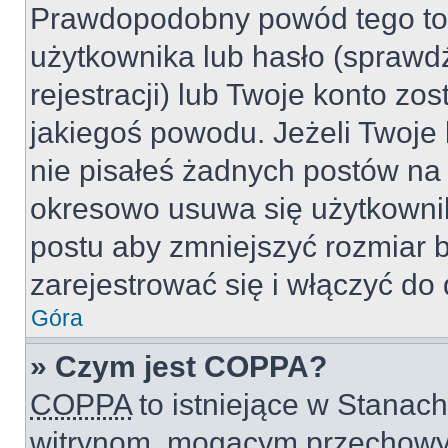
Prawdopodobny powód tego to
użytkownika lub hasło (sprawdź
rejestracji) lub Twoje konto zo
jakiegoś powodu. Jeżeli Twoje 
nie pisałeś żadnych postów na
okresowo usuwa się użytkownik
postu aby zmniejszyć rozmiar 
zarejestrować się i włączyć do 
Góra
» Czym jest COPPA?
COPPA
to istniejące w Stanac
witrynom, mogącym przechowy