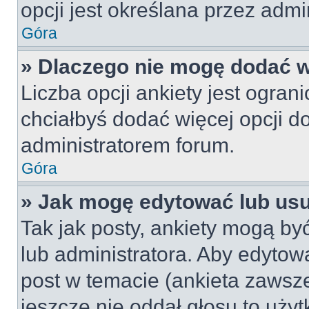
opcji jest określana przez admin
Góra
» Dlaczego nie mogę dodać wi
Liczba opcji ankiety jest ogran
chciałbyś dodać więcej opcji do
administratorem forum.
Góra
» Jak mogę edytować lub us
Tak jak posty, ankiety mogą by
lub administratora. Aby edyto
post w temacie (ankieta zawsze 
jeszcze nie oddał głosu to uży