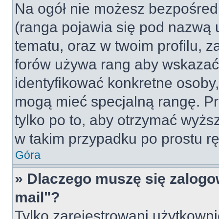
Na ogół nie możesz bezpośredn
(ranga pojawia się pod nazwą 
tematu, oraz w twoim profilu, 
forów używa rang aby wskazać l
identyfikować konkretne osoby,
mogą mieć specjalną rangę. Pr
tylko po to, aby otrzymać wyżs
w takim przypadku po prostu rę
Góra
» Dlaczego muszę się zalogow
mail"?
Tylko zarejestrowani użytkown