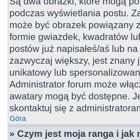
Są dwa obrazki, które mogą po
podczas wyświetlania postu. Za
może być obrazek powiązany z
formie gwiazdek, kwadratów lu
postów już napisałeś/aś lub na 
zazwyczaj większy, jest znany j
unikatowy lub spersonalizowan
Administrator forum może włąc
awatary mogą być dostępne. J
skontaktuj się z administratoram
Góra
» Czym jest moja ranga i jak