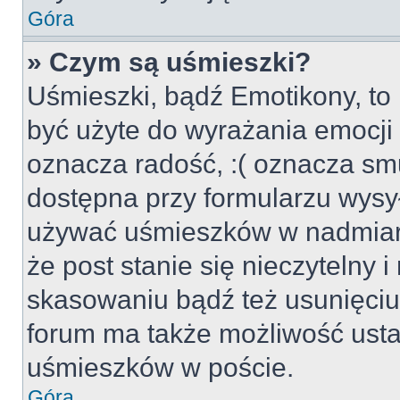
Góra
» Czym są uśmieszki?
Uśmieszki, bądź Emotikony, to 
być użyte do wyrażania emocji p
oznacza radość, :( oznacza smu
dostępna przy formularzu wysył
używać uśmieszków w nadmiar
że post stanie się nieczytelny 
skasowaniu bądź też usunięciu 
forum ma także możliwość usta
uśmieszków w poście.
Góra