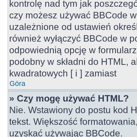
kontrolę nad tym jak poszczeg
czy możesz używać BBCode w s
uzależnione od ustawień okreś
również wyłączyć BBCode w po
odpowiednią opcję w formularz
podobny w składni do HTML, al
kwadratowych [ i ] zamiast
Góra
» Czy mogę używać HTML?
Nie. Wstawiony do postu kod H
tekst. Większość formatowani
uzyskać używając BBCode.