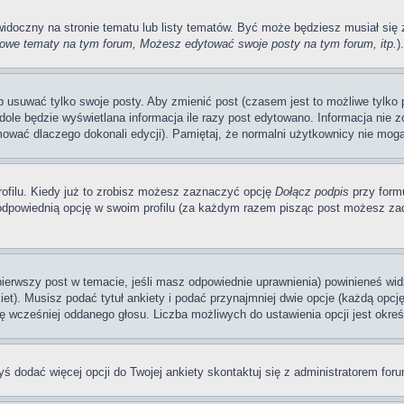
 widoczny na stronie tematu lub listy tematów. Być może będziesz musiał si
we tematy na tym forum, Możesz edytować swoje posty na tym forum, itp.
).
usuwać tylko swoje posty. Aby zmienić post (czasem jest to możliwe tylko pr
dole będzie wyświetlana informacja ile razy post edytowano. Informacja nie zo
mować dlaczego dokonali edycji). Pamiętaj, że normalni użytkownicy nie mogą
ofilu. Kiedy już to zrobisz możesz zaznaczyć opcję
Dołącz podpis
przy form
dpowiednią opcję w swoim profilu (za każdym razem pisząc post możesz zad
 pierwszy post w temacie, jeśli masz odpowiednie uprawnienia) powinieneś wi
et). Musisz podać tytuł ankiety i podać przynajmniej dwie opcje (każdą opcj
ę wcześniej oddanego głosu. Liczba możliwych do ustawienia opcji jest okreś
byś dodać więcej opcji do Twojej ankiety skontaktuj się z administratorem for