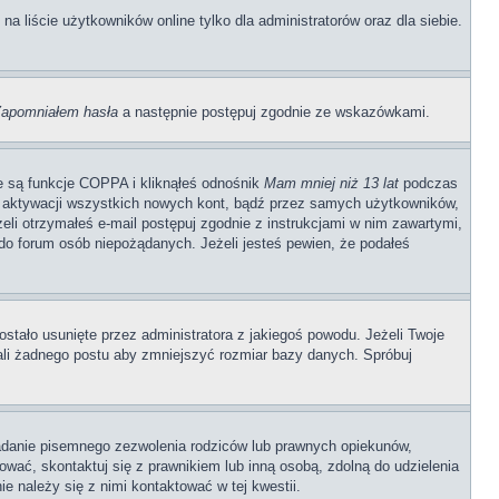
 liście użytkowników online tylko dla administratorów oraz dla siebie.
apomniałem hasła
a następnie postępuj zgodnie ze wskazówkami.
e są funkcje COPPA i kliknąłeś odnośnik
Mam mniej niż 13 lat
podczas
ają aktywacji wszystkich nowych kont, bądź przez samych użytkowników,
li otrzymałeś e-mail postępuj zgodnie z instrukcjami w nim zawartymi,
o forum osób niepożądanych. Jeżeli jesteś pewien, że podałeś
stało usunięte przez administratora z jakiegoś powodu. Jeżeli Twoje
ali żadnego postu aby zmniejszyć rozmiar bazy danych. Spróbuj
adanie pisemnego zezwolenia rodziców lub prawnych opiekunów,
rować, skontaktuj się z prawnikiem lub inną osobą, zdolną do udzielenia
e należy się z nimi kontaktować w tej kwestii.