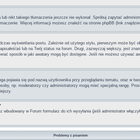
lub nikt takiego tłumaczenia jeszcze nie wykonał. Spróbuj zapytać administra
maczenie. Więcej informacji możesz znaleźć na stronie phpBB (link znajdzie
dczas wyświetlania postu. Zależnie od użytego stylu, pierwszym może być o
pisałeś/aś lub na Twój status na forum. Drugi, zazwyczaj większy, jest znan
rać sposób w jaki awatary mogą być dostępne. Jeśli nie możesz używać awata
nga pojawia się pod nazwą użytkownika przy przeglądaniu tematu, oraz w two
 osoby, np. moderatorzy czy administratorzy mogą mieć specjalną rangę. Pro
iejszy.
?
z wbudowany w Forum formularz do ich wysyłania (jeśli administrator włączy
Problemy z pisaniem