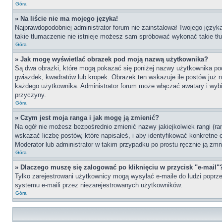
Góra
» Na liście nie ma mojego języka!
Najprawdopodobniej administrator forum nie zainstalował Twojego języka 
takie tłumaczenie nie istnieje możesz sam spróbować wykonać takie tłu
Góra
» Jak mogę wyświetlać obrazek pod moją nazwą użytkownika?
Są dwa obrazki, które mogą pokazać się poniżej nazwy użytkownika po
gwiazdek, kwadratów lub kropek. Obrazek ten wskazuje ile postów już na
każdego użytkownika. Administrator forum może włączać awatary i wybie
przyczyny.
Góra
» Czym jest moja ranga i jak mogę ją zmienić?
Na ogół nie możesz bezpośrednio zmienić nazwy jakiejkolwiek rangi (ra
wskazać liczbę postów, które napisałeś, i aby identyfikować konkretne
Moderator lub administrator w takim przypadku po prostu ręcznie ją zmn
Góra
» Dlaczego muszę się zalogować po kliknięciu w przycisk "e-mail"
Tylko zarejestrowani użytkownicy mogą wysyłać e-maile do ludzi poprze
systemu e-maili przez niezarejestrowanych użytkowników.
Góra