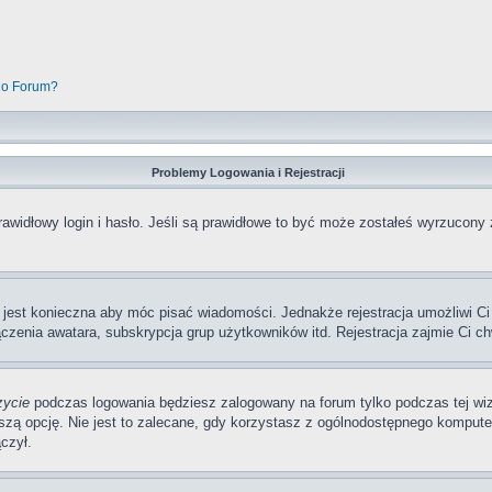
go Forum?
Problemy Logowania i Rejestracji
awidłowy login i hasło. Jeśli są prawidłowe to być może zostałeś wyrzucony 
a jest konieczna aby móc pisać wiadomości. Jednakże rejestracja umożliwi Ci
zenia awatara, subskrypcja grup użytkowników itd. Rejestracja zajmie Ci ch
zycie
podczas logowania będziesz zalogowany na forum tylko podczas tej wizy
pcję. Nie jest to zalecane, gdy korzystasz z ogólnodostępnego komputera, n
czył.