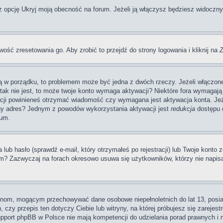
pcję Ukryj moją obecność na forum. Jeżeli ją włączysz będziesz widoczny na
wość zresetowania go. Aby zrobić to przejdź do strony logowania i kliknij na
Z
 są w porządku, to problemem może być jedna z dwóch rzeczy. Jeżeli włączon
li tak nie jest, to może twoje konto wymaga aktywacji? Niektóre fora wymag
acji powinieneś otrzymać wiadomość czy wymagana jest aktywacja konta. Jeże
awny adres? Jednym z powodów wykorzystania aktywacji jest
redukcja
dostępu d
rum.
 hasło (sprawdź e-mail, który otrzymałeś po rejestracji) lub Twoje konto zo
um? Zazwyczaj na forach okresowo usuwa się użytkowników, którzy nie napis
rynom, mogącym przechowywać dane osobowe niepełnoletnich do lat 13, posi
 czy przepis ten dotyczy Ciebie lub witryny, na której próbujesz się zarejest
pport phpBB w Polsce nie mają kompetencji do udzielania porad prawnych i ni