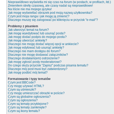
Nieprawidłowo wyświetla mi się czas na forum (w postach, w profilach, itd.)
Zmieniłem strefę czasową, ale czasy nadal są nieprawidłowe!
Na liście nie ma mojego języka!
Jak mogę wyświetlać obrazek pod moją nazwą użytkownika?
Czym jest moja ranga i jak mogę ją zmienić?
Dlaczego muszę się zalogować po kliknięciu w przycisk "e-mail"?
Problemy z pisaniem
Jak utworzyć temat na forum?
Jak mogę wyedytować lub usunąć posta?
Jak mogę dodać podpis do mojego postu?
Jak mogę utworzyć ankietę?
Dlaczego nie mogę dodać więcej opcji w ankiecie?
Jak mogę edytować lub usunąć ankietę?
Dlaczego nie mam dostępu do forum?
Dlaczego nie mogę dodawać załączników?
Dlaczego dostałam(em) ostrzeżenie?
Jak mogę zgłosić posty moderatorowi?
Do czego służy przycisk "Zapisz" podczas pisania tematu?
Dlaczego mój post musi być zatwierdzony?
Jak mogę podbić mój temat?
Formatowanie i typy tematów
Czym jest BBCode?
Czy mogę używać HTML?
Czym są uśmieszki?
Czy mogę umieszczać obrazki w poście?
Czym są globalne ogłoszenia?
Czym są ogłoszenia?
Czym są tematy przyklejone?
Czym są tematy zamknięte?
Czym są ikony tematu?