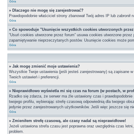
Góra
» Dlaczego nie mogę się zarejestrować?
Prawdopodobnie właściciel strony zbanował Twój adres IP lub zabronił n
Góra
» Co spowoduje "Usunięcie wszystkich cookies utworzonych prze
“Usuń cookies utworzone przez forum” usuwa cookies utworzone przez p
zapamiętywanie nieprzeczytanych postów. Usunięcie cookies może po
Góra
» Jak mogę zmienić moje ustawienia?
Wszystkie Twoje ustawienia (jeśli jesteś zarejestrowany) są zapisane w 
Twoich ustawień i preferencji.
Góra
» Nieprawidłowo wyświetla mi się czas na forum (w postach, w profi
Rzadko się zdarza, że serwer ma źle ustawiony czas i prawdopodobnie p
twojego profilu, wybierając strefę czasową odpowiednią dla twojego ob
jedynie przez zarejestrowanych użytkowników. Jeśli więc jeszcze się nie
Góra
» Zmieniłem strefę czasową, ale czasy nadal są nieprawidłowe!
Jeżeli ustawiona strefa czasu jest poprawna oraz uwzględnia czas letni
problem.