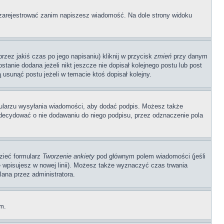
ę zarejestrować zanim napiszesz wiadomość. Na dole strony widoku
zez jakiś czas po jego napisaniu) kliknij w przycisk
zmień
przy danym
stanie dodana jeżeli nikt jeszcze nie dopisał kolejnego postu lub post
 usunąć postu jeżeli w temacie ktoś dopisał kolejny.
ularzu wysyłania wiadomości, aby dodać podpis. Możesz także
ecydować o nie dodawaniu do niego podpisu, przez odznaczenie pola
dzieć formularz
Tworzenie ankiety
pod głównym polem wiadomości (jeśli
ę wpisujesz w nowej linii). Możesz także wyznaczyć czas trwania
lana przez administratora.
um.