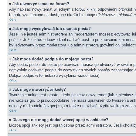
» Jak utworzyć temat na forum?
Aby napisać nowy temat w jednym z forów, kliknij odpowiedni przycisk
tematu wymienione są dostępne dla Ciebie opcje ((
YMożesz zakładać no
Góra
» Jak mogę wyedytować lub usunąć posta?
Jeżeli nie jesteś administratorem ani moderatorem możesz edytować lub 
poście. Jeżeli ktoś odpowiedział na Twój post to po zapisaniu zmian na 
był edytowany przez moderatora lub administratora (powinni oni poinfor
Góra
» Jak mogę dodać podpis do mojego postu?
Aby dodać podpis do postu po pierwsze musisz go utworzyć w swoim pr
domyślnie dodawać podpis do wszystkich swoich postów zaznaczając o
Dołącz podpis w formularzu wysyłania wiadomości)
Góra
» Jak mogę utworzyć ankietę?
Tworzenie ankiet jest proste, kiedy piszesz nowy temat (lub zmieniasz
nie widzisz go, to prawdopodobnie nie masz uprawnień do tworzenia anki
ankiety (0 dla niekończącej się) a także umożliwić użytkownikom zmian
Góra
» Dlaczego nie mogę dodać więcej opcji w ankiecie?
Liczba opcji ankiety jest ograniczona przez administratora. Jeśli chciał
Góra