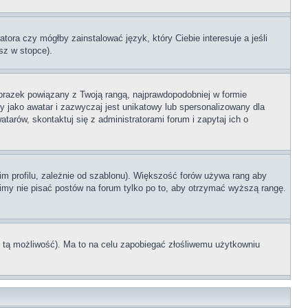
tora czy mógłby zainstalować język, który Ciebie interesuje a jeśli
sz w stopce).
brazek powiązany z Twoją rangą, najprawdopodobniej w formie
y jako awatar i zazwyczaj jest unikatowy lub spersonalizowany dla
rów, skontaktuj się z administratorami forum i zapytaj ich o
im profilu, zależnie od szablonu). Większość forów używa rang aby
simy nie pisać postów na forum tylko po to, aby otrzymać wyższą rangę.
ł tą możliwość). Ma to na celu zapobiegać złośliwemu użytkowniu