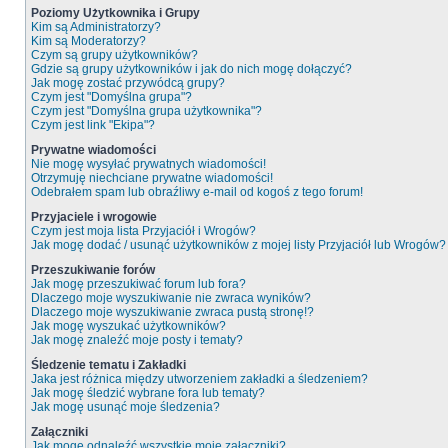
Poziomy Użytkownika i Grupy
Kim są Administratorzy?
Kim są Moderatorzy?
Czym są grupy użytkowników?
Gdzie są grupy użytkowników i jak do nich mogę dołączyć?
Jak mogę zostać przywódcą grupy?
Czym jest "Domyślna grupa"?
Czym jest "Domyślna grupa użytkownika"?
Czym jest link "Ekipa"?
Prywatne wiadomości
Nie mogę wysyłać prywatnych wiadomości!
Otrzymuję niechciane prywatne wiadomości!
Odebrałem spam lub obraźliwy e-mail od kogoś z tego forum!
Przyjaciele i wrogowie
Czym jest moja lista Przyjaciół i Wrogów?
Jak mogę dodać / usunąć użytkowników z mojej listy Przyjaciół lub Wrogów?
Przeszukiwanie forów
Jak mogę przeszukiwać forum lub fora?
Dlaczego moje wyszukiwanie nie zwraca wyników?
Dlaczego moje wyszukiwanie zwraca pustą stronę!?
Jak mogę wyszukać użytkowników?
Jak mogę znaleźć moje posty i tematy?
Śledzenie tematu i Zakładki
Jaka jest różnica między utworzeniem zakładki a śledzeniem?
Jak mogę śledzić wybrane fora lub tematy?
Jak mogę usunąć moje śledzenia?
Załączniki
Jak mogę odnaleźć wszystkie moje załączniki?