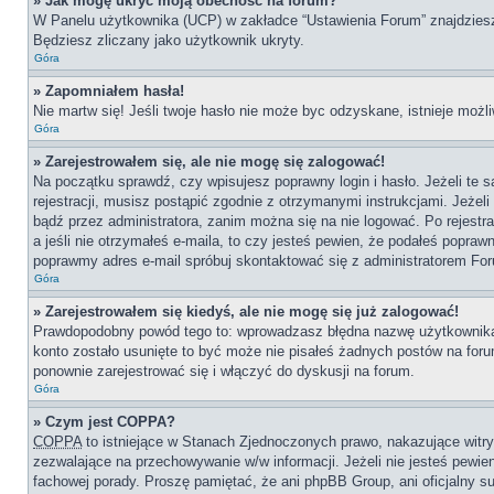
» Jak mogę ukryć moją obecność na forum?
W Panelu użytkownika (UCP) w zakładce “Ustawienia Forum” znajdziesz o
Będziesz zliczany jako użytkownik ukryty.
Góra
» Zapomniałem hasła!
Nie martw się! Jeśli twoje hasło nie może byc odzyskane, istnieje możli
Góra
» Zarejestrowałem się, ale nie mogę się zalogować!
Na początku sprawdź, czy wpisujesz poprawny login i hasło. Jeżeli te
rejestracji, musisz postąpić zgodnie z otrzymanymi instrukcjami. Jeże
bądź przez administratora, zanim można się na nie logować. Po rejestr
a jeśli nie otrzymałeś e-maila, to czy jesteś pewien, że podałeś popr
poprawmy adres e-mail spróbuj skontaktować się z administratorem Fo
Góra
» Zarejestrowałem się kiedyś, ale nie mogę się już zalogować!
Prawdopodobny powód tego to: wprowadzasz błędna nazwę użytkownika lub
konto zostało usunięte to być może nie pisałeś żadnych postów na for
ponownie zarejestrować się i włączyć do dyskusji na forum.
Góra
» Czym jest COPPA?
COPPA
to istniejące w Stanach Zjednoczonych prawo, nakazujące wit
zezwalające na przechowywanie w/w informacji. Jeżeli nie jesteś pewien,
fachowej porady. Proszę pamiętać, że ani phpBB Group, ani oficjalny su