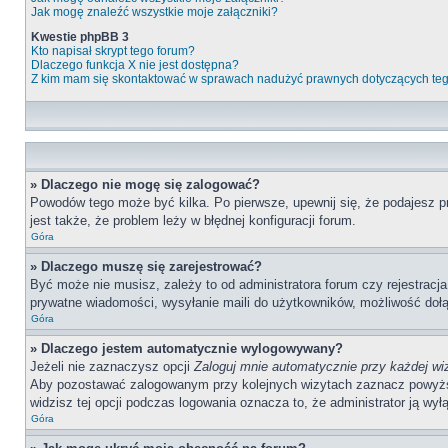
Jak mogę znaleźć wszystkie moje załączniki?
Kwestie phpBB 3
Kto napisał skrypt tego forum?
Dlaczego funkcja X nie jest dostępna?
Z kim mam się skontaktować w sprawach nadużyć prawnych dotyczących te
» Dlaczego nie mogę się zalogować?
Powodów tego może być kilka. Po pierwsze, upewnij się, że podajesz pr
jest także, że problem leży w błędnej konfiguracji forum.
Góra
» Dlaczego muszę się zarejestrować?
Być może nie musisz, zależy to od administratora forum czy rejestracj
prywatne wiadomości, wysyłanie maili do użytkowników, możliwość dołąc
Góra
» Dlaczego jestem automatycznie wylogowywany?
Jeżeli nie zaznaczysz opcji
Zaloguj mnie automatycznie przy każdej wi
Aby pozostawać zalogowanym przy kolejnych wizytach zaznacz powyższą o
widzisz tej opcji podczas logowania oznacza to, że administrator ją wyłą
Góra