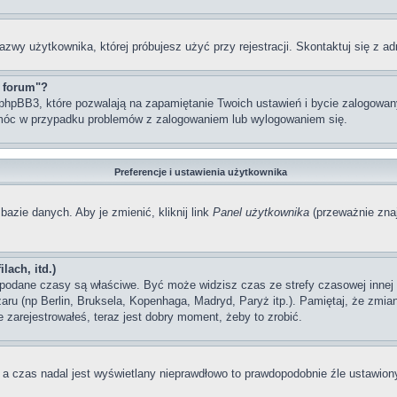
azwy użytkownika, której próbujesz użyć przy rejestracji. Skontaktuj się z 
z forum"?
hpBB3, które pozwalają na zapamiętanie Twoich ustawień i bycie zalogowanym
móc w przypadku problemów z zalogowaniem lub wylogowaniem się.
Preferencje i ustawienia użytkownika
bazie danych. Aby je zmienić, kliknij link
Panel użytkownika
(przeważnie znaj
lach, itd.)
odane czasy są właściwe. Być może widzisz czas ze strefy czasowej innej ni
szaru (np Berlin, Bruksela, Kopenhaga, Madryd, Paryż itp.). Pamiętaj, że zm
 zarejestrowałeś, teraz jest dobry moment, żeby to zrobić.
, a czas nadal jest wyświetlany nieprawdłowo to prawdopodobnie źle ustawiony