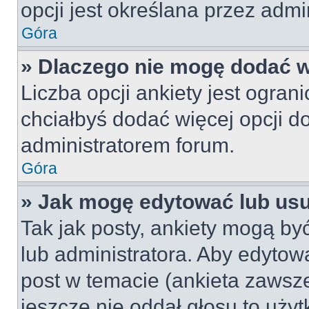
opcji jest określana przez admin
Góra
» Dlaczego nie mogę dodać wi
Liczba opcji ankiety jest ogran
chciałbyś dodać więcej opcji do
administratorem forum.
Góra
» Jak mogę edytować lub us
Tak jak posty, ankiety mogą by
lub administratora. Aby edyto
post w temacie (ankieta zawsze 
jeszcze nie oddał głosu to uży