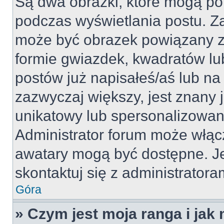
Są dwa obrazki, które mogą po
podczas wyświetlania postu. Za
może być obrazek powiązany z
formie gwiazdek, kwadratów lu
postów już napisałeś/aś lub na 
zazwyczaj większy, jest znany j
unikatowy lub spersonalizowan
Administrator forum może włąc
awatary mogą być dostępne. J
skontaktuj się z administratoram
Góra
» Czym jest moja ranga i jak