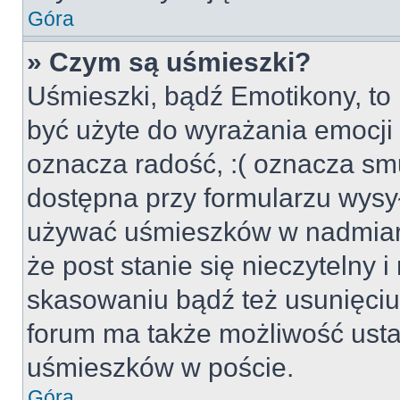
Góra
» Czym są uśmieszki?
Uśmieszki, bądź Emotikony, to 
być użyte do wyrażania emocji p
oznacza radość, :( oznacza smu
dostępna przy formularzu wysył
używać uśmieszków w nadmiar
że post stanie się nieczytelny 
skasowaniu bądź też usunięciu 
forum ma także możliwość usta
uśmieszków w poście.
Góra