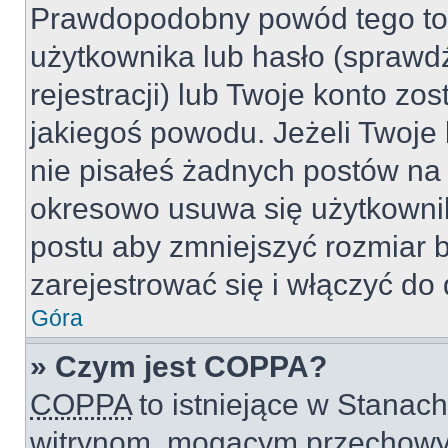
Prawdopodobny powód tego to
użytkownika lub hasło (sprawdź
rejestracji) lub Twoje konto zo
jakiegoś powodu. Jeżeli Twoje 
nie pisałeś żadnych postów na
okresowo usuwa się użytkownik
postu aby zmniejszyć rozmiar 
zarejestrować się i włączyć do 
Góra
» Czym jest COPPA?
COPPA
to istniejące w Stanac
witrynom, mogącym przechowy