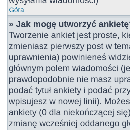
wysyłania wiadomości)
Góra
» Jak mogę utworzyć ankietę
Tworzenie ankiet jest proste, k
zmieniasz pierwszy post w tem
uprawnienia) powinieneś widzi
głównym polem wiadomości (jeśl
prawdopodobnie nie masz upraw
podać tytuł ankiety i podać pr
wpisujesz w nowej linii). Może
ankiety (0 dla niekończącej si
zmianę wcześniej oddanego gł