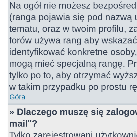
Na ogół nie możesz bezpośredn
(ranga pojawia się pod nazwą 
tematu, oraz w twoim profilu, 
forów używa rang aby wskazać l
identyfikować konkretne osoby,
mogą mieć specjalną rangę. Pr
tylko po to, aby otrzymać wyżs
w takim przypadku po prostu rę
Góra
» Dlaczego muszę się zalogow
mail"?
Tylko zarejestrowani użytkown