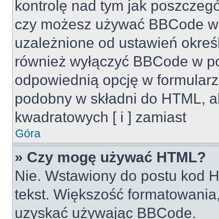
kontrolę nad tym jak poszczeg
czy możesz używać BBCode w s
uzależnione od ustawień okreś
również wyłączyć BBCode w po
odpowiednią opcję w formularz
podobny w składni do HTML, al
kwadratowych [ i ] zamiast
Góra
» Czy mogę używać HTML?
Nie. Wstawiony do postu kod H
tekst. Większość formatowani
uzyskać używając BBCode.