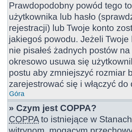
Prawdopodobny powód tego to
użytkownika lub hasło (sprawdź
rejestracji) lub Twoje konto zo
jakiegoś powodu. Jeżeli Twoje 
nie pisałeś żadnych postów na
okresowo usuwa się użytkownik
postu aby zmniejszyć rozmiar 
zarejestrować się i włączyć do 
Góra
» Czym jest COPPA?
COPPA
to istniejące w Stanac
witrynom, mogącym przechowy