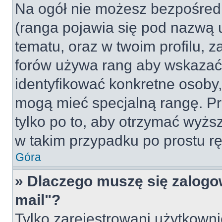
Na ogół nie możesz bezpośredn
(ranga pojawia się pod nazwą 
tematu, oraz w twoim profilu, 
forów używa rang aby wskazać l
identyfikować konkretne osoby,
mogą mieć specjalną rangę. Pr
tylko po to, aby otrzymać wyżs
w takim przypadku po prostu rę
Góra
» Dlaczego muszę się zalogow
mail"?
Tylko zarejestrowani użytkown