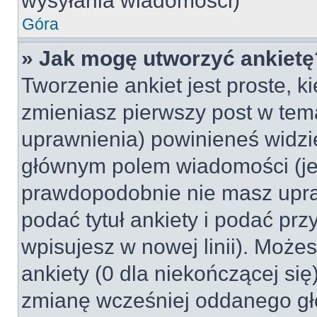
wysyłania wiadomości)
Góra
» Jak mogę utworzyć ankietę
Tworzenie ankiet jest proste, k
zmieniasz pierwszy post w tem
uprawnienia) powinieneś widzi
głównym polem wiadomości (jeśl
prawdopodobnie nie masz upraw
podać tytuł ankiety i podać pr
wpisujesz w nowej linii). Może
ankiety (0 dla niekończącej si
zmianę wcześniej oddanego gł