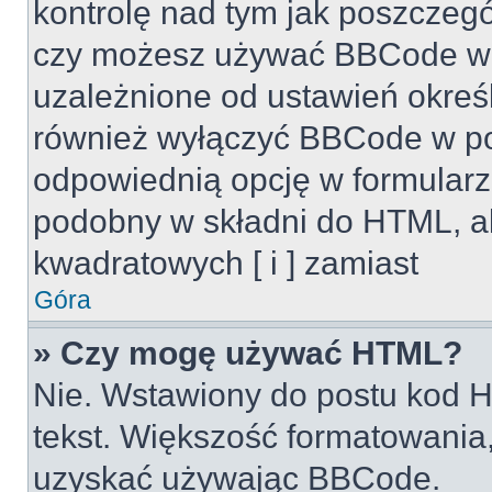
kontrolę nad tym jak poszczeg
czy możesz używać BBCode w s
uzależnione od ustawień okreś
również wyłączyć BBCode w po
odpowiednią opcję w formularz
podobny w składni do HTML, al
kwadratowych [ i ] zamiast
Góra
» Czy mogę używać HTML?
Nie. Wstawiony do postu kod H
tekst. Większość formatowani
uzyskać używając BBCode.