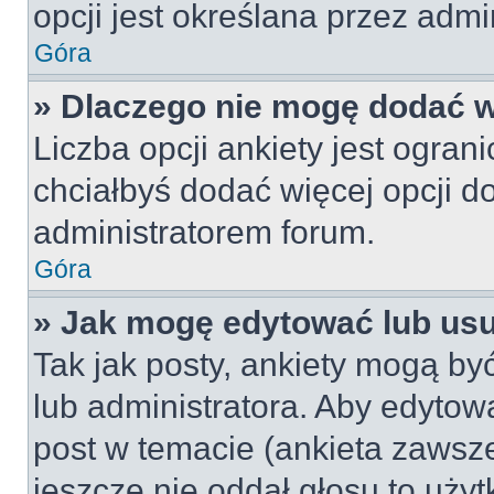
opcji jest określana przez admin
Góra
» Dlaczego nie mogę dodać wi
Liczba opcji ankiety jest ogran
chciałbyś dodać więcej opcji do
administratorem forum.
Góra
» Jak mogę edytować lub us
Tak jak posty, ankiety mogą by
lub administratora. Aby edyto
post w temacie (ankieta zawsze 
jeszcze nie oddał głosu to uży