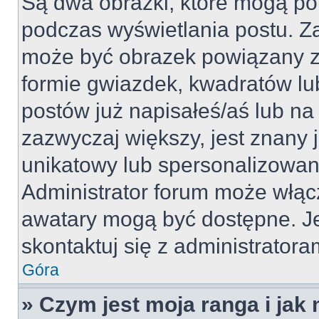
Są dwa obrazki, które mogą po
podczas wyświetlania postu. Za
może być obrazek powiązany z
formie gwiazdek, kwadratów lu
postów już napisałeś/aś lub na 
zazwyczaj większy, jest znany j
unikatowy lub spersonalizowan
Administrator forum może włąc
awatary mogą być dostępne. J
skontaktuj się z administratoram
Góra
» Czym jest moja ranga i jak