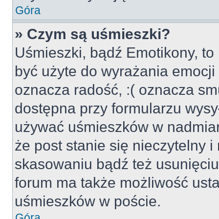
Góra
» Czym są uśmieszki?
Uśmieszki, bądź Emotikony, to 
być użyte do wyrażania emocji p
oznacza radość, :( oznacza smu
dostępna przy formularzu wysył
używać uśmieszków w nadmiar
że post stanie się nieczytelny 
skasowaniu bądź też usunięciu 
forum ma także możliwość usta
uśmieszków w poście.
Góra