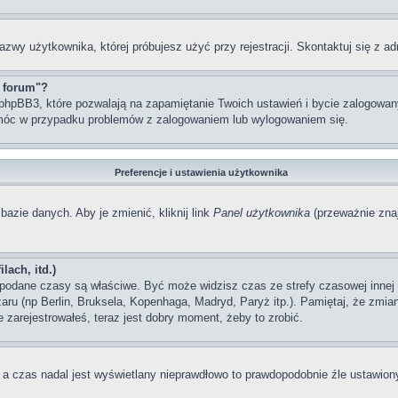
azwy użytkownika, której próbujesz użyć przy rejestracji. Skontaktuj się z 
z forum"?
hpBB3, które pozwalają na zapamiętanie Twoich ustawień i bycie zalogowanym
móc w przypadku problemów z zalogowaniem lub wylogowaniem się.
Preferencje i ustawienia użytkownika
bazie danych. Aby je zmienić, kliknij link
Panel użytkownika
(przeważnie znaj
lach, itd.)
odane czasy są właściwe. Być może widzisz czas ze strefy czasowej innej ni
szaru (np Berlin, Bruksela, Kopenhaga, Madryd, Paryż itp.). Pamiętaj, że zm
 zarejestrowałeś, teraz jest dobry moment, żeby to zrobić.
, a czas nadal jest wyświetlany nieprawdłowo to prawdopodobnie źle ustawiony