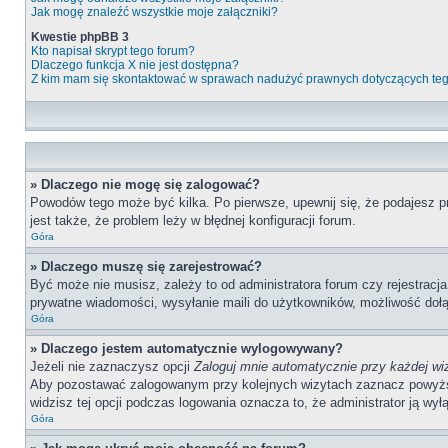
Jak mogę znaleźć wszystkie moje załączniki?
Kwestie phpBB 3
Kto napisał skrypt tego forum?
Dlaczego funkcja X nie jest dostępna?
Z kim mam się skontaktować w sprawach nadużyć prawnych dotyczących te
» Dlaczego nie mogę się zalogować?
Powodów tego może być kilka. Po pierwsze, upewnij się, że podajesz pr
jest także, że problem leży w błędnej konfiguracji forum.
Góra
» Dlaczego muszę się zarejestrować?
Być może nie musisz, zależy to od administratora forum czy rejestracj
prywatne wiadomości, wysyłanie maili do użytkowników, możliwość dołąc
Góra
» Dlaczego jestem automatycznie wylogowywany?
Jeżeli nie zaznaczysz opcji
Zaloguj mnie automatycznie przy każdej wi
Aby pozostawać zalogowanym przy kolejnych wizytach zaznacz powyższą o
widzisz tej opcji podczas logowania oznacza to, że administrator ją wyłą
Góra