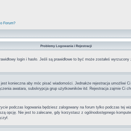
go Forum?
Problemy Logowania i Rejestracji
awidłowy login i hasło. Jeśli są prawidłowe to być może zostałeś wyrzucony 
a jest konieczna aby móc pisać wiadomości. Jednakże rejestracja umożliwi Ci
zenia awatara, subskrypcja grup użytkowników itd. Rejestracja zajmie Ci ch
zycie
podczas logowania będziesz zalogowany na forum tylko podczas tej wizy
pcję. Nie jest to zalecane, gdy korzystasz z ogólnodostępnego komputera, n
czył.