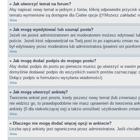
» Jak utworzyć temat na forum?
Aby napisać nowy temat w jednym z forów, kliknij odpowiedni przycisk
tematu wymienione są dostępne dla Ciebie opcje ((
YMożesz zakładać no
Góra
» Jak mogę wyedytować lub usunąć posta?
Jeżeli nie jesteś administratorem ani moderatorem możesz edytować lub 
poście. Jeżeli ktoś odpowiedział na Twój post to po zapisaniu zmian na 
był edytowany przez moderatora lub administratora (powinni oni poinfor
Góra
» Jak mogę dodać podpis do mojego postu?
Aby dodać podpis do postu po pierwsze musisz go utworzyć w swoim pr
domyślnie dodawać podpis do wszystkich swoich postów zaznaczając o
Dołącz podpis w formularzu wysyłania wiadomości)
Góra
» Jak mogę utworzyć ankietę?
Tworzenie ankiet jest proste, kiedy piszesz nowy temat (lub zmieniasz
nie widzisz go, to prawdopodobnie nie masz uprawnień do tworzenia anki
ankiety (0 dla niekończącej się) a także umożliwić użytkownikom zmian
Góra
» Dlaczego nie mogę dodać więcej opcji w ankiecie?
Liczba opcji ankiety jest ograniczona przez administratora. Jeśli chciał
Góra