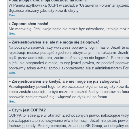
» Jak mogę ukryć moją obecność na forum?
W Panelu użytkownika (UCP) w zakładce “Ustawienia Forum” znajdziesz o
Będziesz zliczany jako użytkownik ukryty.
Góra
» Zapomniałem hasła!
Nie martw się! Jeśli twoje hasło nie może byc odzyskane, istnieje możli
Góra
» Zarejestrowałem się, ale nie mogę się zalogować!
Na początku sprawdź, czy wpisujesz poprawny login i hasło. Jeżeli te
rejestracji, musisz postąpić zgodnie z otrzymanymi instrukcjami. Jeże
bądź przez administratora, zanim można się na nie logować. Po rejestr
a jeśli nie otrzymałeś e-maila, to czy jesteś pewien, że podałeś popr
poprawmy adres e-mail spróbuj skontaktować się z administratorem Fo
Góra
» Zarejestrowałem się kiedyś, ale nie mogę się już zalogować!
Prawdopodobny powód tego to: wprowadzasz błędna nazwę użytkownika lub
konto zostało usunięte to być może nie pisałeś żadnych postów na for
ponownie zarejestrować się i włączyć do dyskusji na forum.
Góra
» Czym jest COPPA?
COPPA
to istniejące w Stanach Zjednoczonych prawo, nakazujące wit
zezwalające na przechowywanie w/w informacji. Jeżeli nie jesteś pewien,
fachowej porady. Proszę pamiętać, że ani phpBB Group, ani oficjalny su