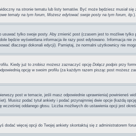
 widoczny na stronie tematu lub listy tematów. Być może będziesz musiał si
we tematy na tym forum, Możesz edytować swoje posty na tym forum, itp.
).
usuwać tylko swoje posty. Aby zmienić post (czasem jest to możliwe tylko pr
dole będzie wyświetlana informacja ile razy post edytowano. Informacja nie zo
mować dlaczego dokonali edycji). Pamiętaj, że normalni użytkownicy nie mogą
ofilu. Kiedy już to zrobisz możesz zaznaczyć opcję
Dołącz podpis
przy form
dpowiednią opcję w swoim profilu (za każdym razem pisząc post możesz zad
 pierwszy post w temacie, jeśli masz odpowiednie uprawnienia) powinieneś wi
et). Musisz podać tytuł ankiety i podać przynajmniej dwie opcje (każdą opcj
ę wcześniej oddanego głosu. Liczba możliwych do ustawienia opcji jest okreś
byś dodać więcej opcji do Twojej ankiety skontaktuj się z administratorem for