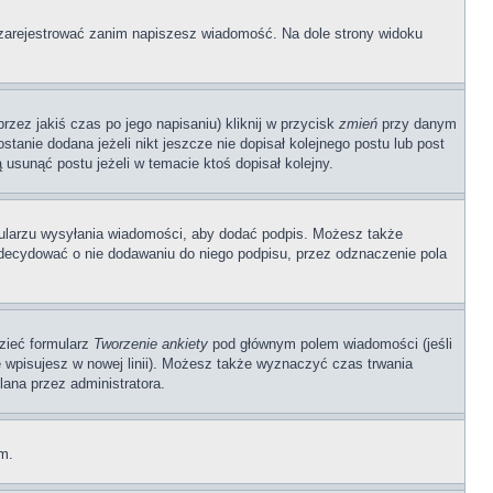
ę zarejestrować zanim napiszesz wiadomość. Na dole strony widoku
zez jakiś czas po jego napisaniu) kliknij w przycisk
zmień
przy danym
stanie dodana jeżeli nikt jeszcze nie dopisał kolejnego postu lub post
 usunąć postu jeżeli w temacie ktoś dopisał kolejny.
ularzu wysyłania wiadomości, aby dodać podpis. Możesz także
ecydować o nie dodawaniu do niego podpisu, przez odznaczenie pola
dzieć formularz
Tworzenie ankiety
pod głównym polem wiadomości (jeśli
ę wpisujesz w nowej linii). Możesz także wyznaczyć czas trwania
lana przez administratora.
um.