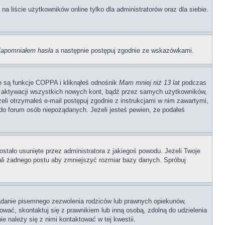
 liście użytkowników online tylko dla administratorów oraz dla siebie.
apomniałem hasła
a następnie postępuj zgodnie ze wskazówkami.
e są funkcje COPPA i kliknąłeś odnośnik
Mam mniej niż 13 lat
podczas
ają aktywacji wszystkich nowych kont, bądź przez samych użytkowników,
li otrzymałeś e-mail postępuj zgodnie z instrukcjami w nim zawartymi,
o forum osób niepożądanych. Jeżeli jesteś pewien, że podałeś
stało usunięte przez administratora z jakiegoś powodu. Jeżeli Twoje
ali żadnego postu aby zmniejszyć rozmiar bazy danych. Spróbuj
adanie pisemnego zezwolenia rodziców lub prawnych opiekunów,
rować, skontaktuj się z prawnikiem lub inną osobą, zdolną do udzielenia
e należy się z nimi kontaktować w tej kwestii.