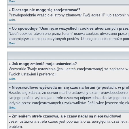
Góra
» Dlaczego nie mogę się zarejestrować?
Prawdopodobnie właściciel strony zbanował Twój adres IP lub zabronił n
Góra
» Co spowoduje "Usunięcie wszystkich cookies utworzonych prze
“Usuń cookies utworzone przez forum” usuwa cookies utworzone przez p
zapamiętywanie nieprzeczytanych postów. Usunięcie cookies może po
Góra
» Jak mogę zmienić moje ustawienia?
Wszystkie Twoje ustawienia (jeśli jesteś zarejestrowany) są zapisane w 
Twoich ustawień i preferencji.
Góra
» Nieprawidłowo wyświetla mi się czas na forum (w postach, w profi
Rzadko się zdarza, że serwer ma źle ustawiony czas i prawdopodobnie p
twojego profilu, wybierając strefę czasową odpowiednią dla twojego ob
jedynie przez zarejestrowanych użytkowników. Jeśli więc jeszcze się nie
Góra
» Zmieniłem strefę czasową, ale czasy nadal są nieprawidłowe!
Jeżeli ustawiona strefa czasu jest poprawna oraz uwzględnia czas letni
problem.