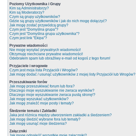
Poziomy Użytkownika i Grupy
Kim są Administratorzy?
Kim są Moderatorzy?
Czym są grupy użytkowników?
Gdzie są grupy użytkowników i jak do nich mogę dołączyć?
Jak mogę zostać przywódcą grupy?
Czym jest "Domyślna grupa"?
Czym jest "Domyślna grupa użytkownika"?
Czym jest link "Ekipa"?
Prywatne wiadomości
Nie mogę wysyłać prywatnych wiadomości!
Otrzymuję niechciane prywatne wiadomości!
Odebrałem spam lub obraźliwy e-mail od kogoś z tego forum!
Przyjaciele i wrogowie
Czym jest moja lista Przyjaciół i Wrogów?
Jak mogę dodać / usunąć użytkowników z mojej listy Przyjaciół lub Wrogów?
Przeszukiwanie forów
Jak mogę przeszukiwać forum lub fora?
Dlaczego moje wyszukiwanie nie zwraca wyników?
Dlaczego moje wyszukiwanie zwraca pustą stronę!?
Jak mogę wyszukać użytkowników?
Jak mogę znaleźć moje posty i tematy?
Śledzenie tematu i Zakładki
Jaka jest różnica między utworzeniem zakładki a śledzeniem?
Jak mogę śledzić wybrane fora lub tematy?
Jak mogę usunąć moje śledzenia?
Załączniki
Jak mogę odnaleźć wszystkie moje załączniki?