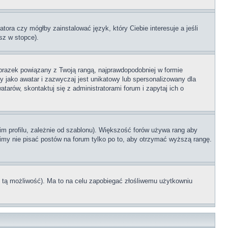
tora czy mógłby zainstalować język, który Ciebie interesuje a jeśli
sz w stopce).
brazek powiązany z Twoją rangą, najprawdopodobniej w formie
y jako awatar i zazwyczaj jest unikatowy lub spersonalizowany dla
rów, skontaktuj się z administratorami forum i zapytaj ich o
im profilu, zależnie od szablonu). Większość forów używa rang aby
simy nie pisać postów na forum tylko po to, aby otrzymać wyższą rangę.
ł tą możliwość). Ma to na celu zapobiegać złośliwemu użytkowniu