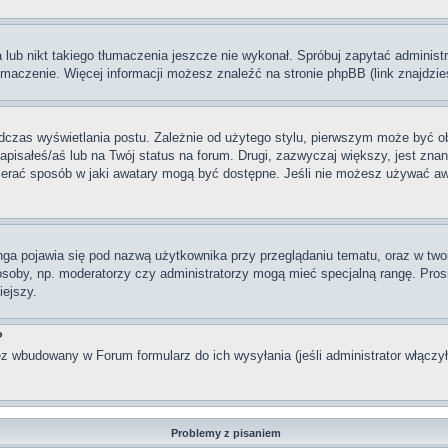
lub nikt takiego tłumaczenia jeszcze nie wykonał. Spróbuj zapytać administra
maczenie. Więcej informacji możesz znaleźć na stronie phpBB (link znajdzie
dczas wyświetlania postu. Zależnie od użytego stylu, pierwszym może być o
pisałeś/aś lub na Twój status na forum. Drugi, zazwyczaj większy, jest znan
rać sposób w jaki awatary mogą być dostępne. Jeśli nie możesz używać awata
nga pojawia się pod nazwą użytkownika przy przeglądaniu tematu, oraz w two
 osoby, np. moderatorzy czy administratorzy mogą mieć specjalną rangę. Pro
iejszy.
?
z wbudowany w Forum formularz do ich wysyłania (jeśli administrator włączy
Problemy z pisaniem