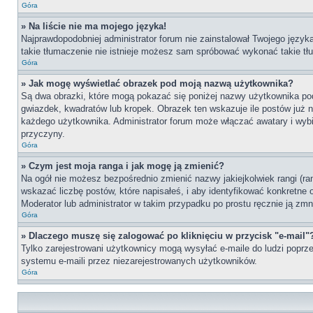
Góra
» Na liście nie ma mojego języka!
Najprawdopodobniej administrator forum nie zainstalował Twojego języka 
takie tłumaczenie nie istnieje możesz sam spróbować wykonać takie tłu
Góra
» Jak mogę wyświetlać obrazek pod moją nazwą użytkownika?
Są dwa obrazki, które mogą pokazać się poniżej nazwy użytkownika po
gwiazdek, kwadratów lub kropek. Obrazek ten wskazuje ile postów już na
każdego użytkownika. Administrator forum może włączać awatary i wybie
przyczyny.
Góra
» Czym jest moja ranga i jak mogę ją zmienić?
Na ogół nie możesz bezpośrednio zmienić nazwy jakiejkolwiek rangi (ra
wskazać liczbę postów, które napisałeś, i aby identyfikować konkretne
Moderator lub administrator w takim przypadku po prostu ręcznie ją zmn
Góra
» Dlaczego muszę się zalogować po kliknięciu w przycisk "e-mail"
Tylko zarejestrowani użytkownicy mogą wysyłać e-maile do ludzi poprze
systemu e-maili przez niezarejestrowanych użytkowników.
Góra