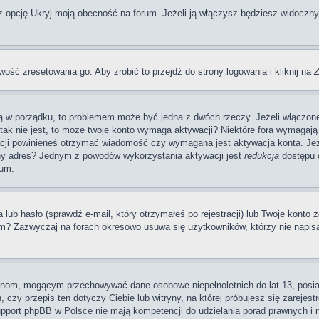
pcję Ukryj moją obecność na forum. Jeżeli ją włączysz będziesz widoczny na
wość zresetowania go. Aby zrobić to przejdź do strony logowania i kliknij na
Z
 są w porządku, to problemem może być jedna z dwóch rzeczy. Jeżeli włączon
li tak nie jest, to może twoje konto wymaga aktywacji? Niektóre fora wymag
acji powinieneś otrzymać wiadomość czy wymagana jest aktywacja konta. Jeże
awny adres? Jednym z powodów wykorzystania aktywacji jest
redukcja
dostępu d
rum.
 hasło (sprawdź e-mail, który otrzymałeś po rejestracji) lub Twoje konto zo
um? Zazwyczaj na forach okresowo usuwa się użytkowników, którzy nie napis
rynom, mogącym przechowywać dane osobowe niepełnoletnich do lat 13, posi
 czy przepis ten dotyczy Ciebie lub witryny, na której próbujesz się zarejest
pport phpBB w Polsce nie mają kompetencji do udzielania porad prawnych i ni