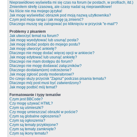
Nieprawidłowo wyświetla mi się czas na forum (w postach, w profilach, itd.)
Zmieniłem strefę czasową, ale czasy nadal są nieprawidłowe!
Na liście nie ma mojego języka!
Jak mogę wyświetlać obrazek pod moją nazwą użytkownika?
Czym jest moja ranga i jak mogę ją zmienić?
Dlaczego muszę się zalogować po kliknięciu w przycisk "e-mail"?
Problemy z pisaniem
Jak utworzyć temat na forum?
Jak mogę wyedytować lub usunąć posta?
Jak mogę dodać podpis do mojego postu?
Jak mogę utworzyć ankietę?
Dlaczego nie mogę dodać więcej opcji w ankiecie?
Jak mogę edytować lub usunąć ankietę?
Dlaczego nie mam dostępu do forum?
Dlaczego nie mogę dodawać załączników?
Dlaczego dostałam(em) ostrzeżenie?
Jak mogę zgłosić posty moderatorowi?
Do czego służy przycisk "Zapisz" podczas pisania tematu?
Dlaczego mój post musi być zatwierdzony?
Jak mogę podbić mój temat?
Formatowanie i typy tematów
Czym jest BBCode?
Czy mogę używać HTML?
Czym są uśmieszki?
Czy mogę umieszczać obrazki w poście?
Czym są globalne ogłoszenia?
Czym są ogłoszenia?
Czym są tematy przyklejone?
Czym są tematy zamknięte?
Czym są ikony tematu?