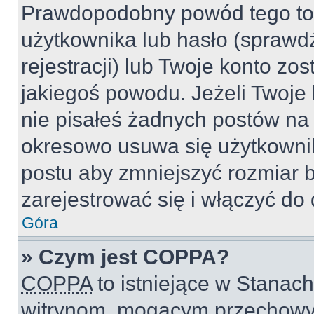
Prawdopodobny powód tego to
użytkownika lub hasło (sprawdź
rejestracji) lub Twoje konto zo
jakiegoś powodu. Jeżeli Twoje 
nie pisałeś żadnych postów na
okresowo usuwa się użytkownik
postu aby zmniejszyć rozmiar 
zarejestrować się i włączyć do 
Góra
» Czym jest COPPA?
COPPA
to istniejące w Stanac
witrynom, mogącym przechowy