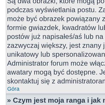
Są dwa obrazki, które mogą po
podczas wyświetlania postu. Za
może być obrazek powiązany z
formie gwiazdek, kwadratów lu
postów już napisałeś/aś lub na 
zazwyczaj większy, jest znany j
unikatowy lub spersonalizowan
Administrator forum może włąc
awatary mogą być dostępne. J
skontaktuj się z administratoram
Góra
» Czym jest moja ranga i jak