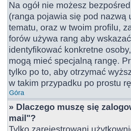
Na ogół nie możesz bezpośredn
(ranga pojawia się pod nazwą 
tematu, oraz w twoim profilu, 
forów używa rang aby wskazać l
identyfikować konkretne osoby,
mogą mieć specjalną rangę. Pr
tylko po to, aby otrzymać wyżs
w takim przypadku po prostu rę
Góra
» Dlaczego muszę się zalogow
mail"?
Tylko zarejestrowani użytkown