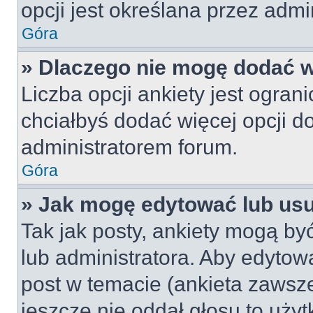
opcji jest określana przez admin
Góra
» Dlaczego nie mogę dodać wi
Liczba opcji ankiety jest ogran
chciałbyś dodać więcej opcji do
administratorem forum.
Góra
» Jak mogę edytować lub us
Tak jak posty, ankiety mogą by
lub administratora. Aby edyto
post w temacie (ankieta zawsze 
jeszcze nie oddał głosu to uży