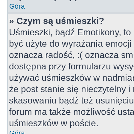
Góra
» Czym są uśmieszki?
Uśmieszki, bądź Emotikony, to 
być użyte do wyrażania emocji p
oznacza radość, :( oznacza smu
dostępna przy formularzu wysył
używać uśmieszków w nadmiar
że post stanie się nieczytelny 
skasowaniu bądź też usunięciu 
forum ma także możliwość usta
uśmieszków w poście.
Góra