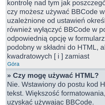
kontrolę nad tym jak poszczeg
czy możesz używać BBCode w s
uzależnione od ustawień okreś
również wyłączyć BBCode w po
odpowiednią opcję w formularz
podobny w składni do HTML, al
kwadratowych [ i ] zamiast
Góra
» Czy mogę używać HTML?
Nie. Wstawiony do postu kod H
tekst. Większość formatowani
uzyskać używając BBCode.