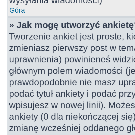
wysyłania wiadomości)
Góra
» Jak mogę utworzyć ankietę
Tworzenie ankiet jest proste, k
zmieniasz pierwszy post w tem
uprawnienia) powinieneś widzi
głównym polem wiadomości (jeśl
prawdopodobnie nie masz upraw
podać tytuł ankiety i podać pr
wpisujesz w nowej linii). Może
ankiety (0 dla niekończącej si
zmianę wcześniej oddanego gł