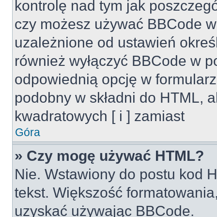
kontrolę nad tym jak poszczeg
czy możesz używać BBCode w s
uzależnione od ustawień okreś
również wyłączyć BBCode w po
odpowiednią opcję w formularz
podobny w składni do HTML, al
kwadratowych [ i ] zamiast
Góra
» Czy mogę używać HTML?
Nie. Wstawiony do postu kod H
tekst. Większość formatowani
uzyskać używając BBCode.