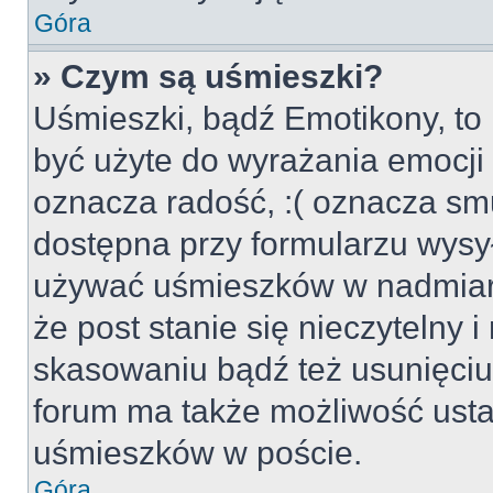
Góra
» Czym są uśmieszki?
Uśmieszki, bądź Emotikony, to 
być użyte do wyrażania emocji p
oznacza radość, :( oznacza smu
dostępna przy formularzu wysył
używać uśmieszków w nadmiar
że post stanie się nieczytelny 
skasowaniu bądź też usunięciu 
forum ma także możliwość usta
uśmieszków w poście.
Góra