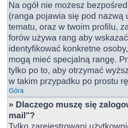
Na ogół nie możesz bezpośredn
(ranga pojawia się pod nazwą 
tematu, oraz w twoim profilu, 
forów używa rang aby wskazać l
identyfikować konkretne osoby,
mogą mieć specjalną rangę. Pr
tylko po to, aby otrzymać wyżs
w takim przypadku po prostu rę
Góra
» Dlaczego muszę się zalogow
mail"?
Tylko zarejestrowani użytkown