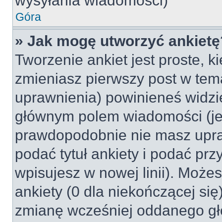
wysyłania wiadomości)
Góra
» Jak mogę utworzyć ankietę
Tworzenie ankiet jest proste, k
zmieniasz pierwszy post w tem
uprawnienia) powinieneś widzi
głównym polem wiadomości (jeśl
prawdopodobnie nie masz upraw
podać tytuł ankiety i podać pr
wpisujesz w nowej linii). Może
ankiety (0 dla niekończącej si
zmianę wcześniej oddanego gł