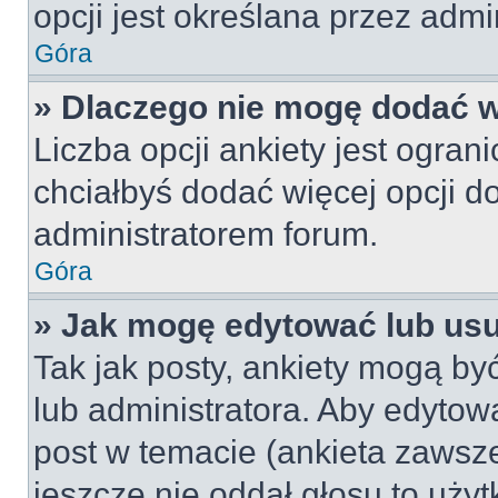
opcji jest określana przez admin
Góra
» Dlaczego nie mogę dodać wi
Liczba opcji ankiety jest ogran
chciałbyś dodać więcej opcji do
administratorem forum.
Góra
» Jak mogę edytować lub us
Tak jak posty, ankiety mogą by
lub administratora. Aby edyto
post w temacie (ankieta zawsze 
jeszcze nie oddał głosu to uży