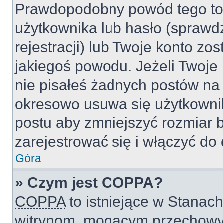
Prawdopodobny powód tego to
użytkownika lub hasło (sprawdź
rejestracji) lub Twoje konto zo
jakiegoś powodu. Jeżeli Twoje 
nie pisałeś żadnych postów na
okresowo usuwa się użytkownik
postu aby zmniejszyć rozmiar 
zarejestrować się i włączyć do 
Góra
» Czym jest COPPA?
COPPA
to istniejące w Stanac
witrynom, mogącym przechowy