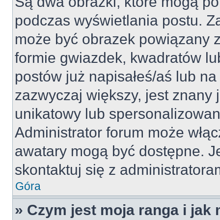
Są dwa obrazki, które mogą po
podczas wyświetlania postu. Za
może być obrazek powiązany z
formie gwiazdek, kwadratów lu
postów już napisałeś/aś lub na 
zazwyczaj większy, jest znany j
unikatowy lub spersonalizowan
Administrator forum może włąc
awatary mogą być dostępne. J
skontaktuj się z administratoram
Góra
» Czym jest moja ranga i jak