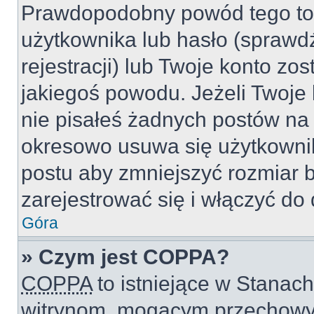
Prawdopodobny powód tego to
użytkownika lub hasło (sprawdź
rejestracji) lub Twoje konto zo
jakiegoś powodu. Jeżeli Twoje 
nie pisałeś żadnych postów na
okresowo usuwa się użytkownik
postu aby zmniejszyć rozmiar 
zarejestrować się i włączyć do 
Góra
» Czym jest COPPA?
COPPA
to istniejące w Stanac
witrynom, mogącym przechowy