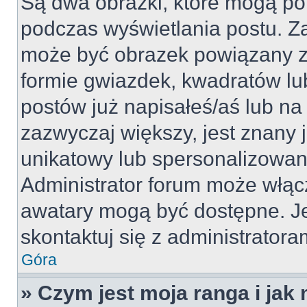
Są dwa obrazki, które mogą po
podczas wyświetlania postu. Za
może być obrazek powiązany z
formie gwiazdek, kwadratów lu
postów już napisałeś/aś lub na 
zazwyczaj większy, jest znany j
unikatowy lub spersonalizowan
Administrator forum może włąc
awatary mogą być dostępne. J
skontaktuj się z administratoram
Góra
» Czym jest moja ranga i jak