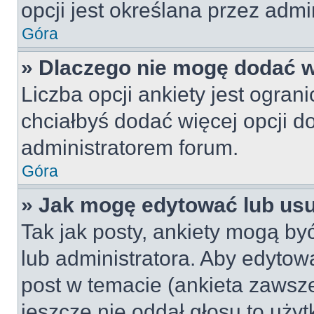
opcji jest określana przez admin
Góra
» Dlaczego nie mogę dodać wi
Liczba opcji ankiety jest ogran
chciałbyś dodać więcej opcji do
administratorem forum.
Góra
» Jak mogę edytować lub us
Tak jak posty, ankiety mogą by
lub administratora. Aby edyto
post w temacie (ankieta zawsze 
jeszcze nie oddał głosu to uży