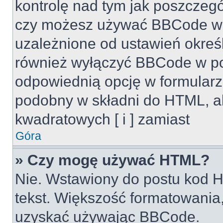
kontrolę nad tym jak poszczeg
czy możesz używać BBCode w s
uzależnione od ustawień okreś
również wyłączyć BBCode w po
odpowiednią opcję w formularz
podobny w składni do HTML, al
kwadratowych [ i ] zamiast
Góra
» Czy mogę używać HTML?
Nie. Wstawiony do postu kod H
tekst. Większość formatowani
uzyskać używając BBCode.