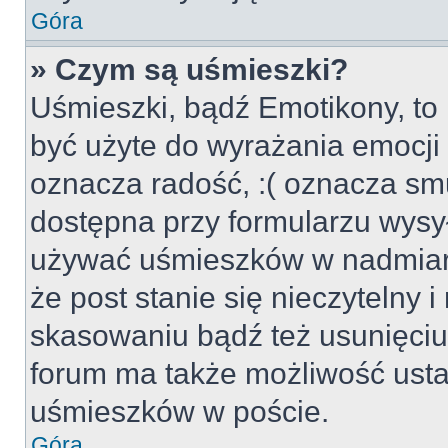
Góra
» Czym są uśmieszki?
Uśmieszki, bądź Emotikony, to 
być użyte do wyrażania emocji p
oznacza radość, :( oznacza smu
dostępna przy formularzu wysył
używać uśmieszków w nadmiar
że post stanie się nieczytelny 
skasowaniu bądź też usunięciu 
forum ma także możliwość usta
uśmieszków w poście.
Góra