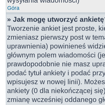
wysyłania wiadomości)
Góra
» Jak mogę utworzyć ankietę
Tworzenie ankiet jest proste, k
zmieniasz pierwszy post w tem
uprawnienia) powinieneś widzi
głównym polem wiadomości (jeśl
prawdopodobnie nie masz upraw
podać tytuł ankiety i podać pr
wpisujesz w nowej linii). Może
ankiety (0 dla niekończącej si
zmianę wcześniej oddanego gł