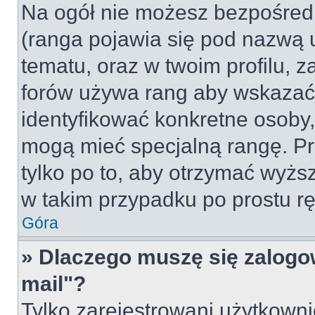
Na ogół nie możesz bezpośredn
(ranga pojawia się pod nazwą 
tematu, oraz w twoim profilu, 
forów używa rang aby wskazać l
identyfikować konkretne osoby,
mogą mieć specjalną rangę. Pr
tylko po to, aby otrzymać wyżs
w takim przypadku po prostu rę
Góra
» Dlaczego muszę się zalogow
mail"?
Tylko zarejestrowani użytkown