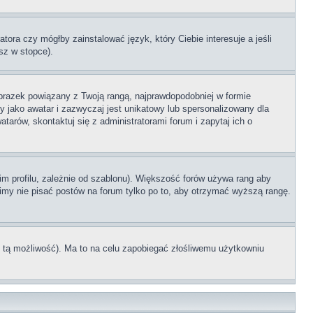
tora czy mógłby zainstalować język, który Ciebie interesuje a jeśli
sz w stopce).
brazek powiązany z Twoją rangą, najprawdopodobniej w formie
y jako awatar i zazwyczaj jest unikatowy lub spersonalizowany dla
rów, skontaktuj się z administratorami forum i zapytaj ich o
im profilu, zależnie od szablonu). Większość forów używa rang aby
simy nie pisać postów na forum tylko po to, aby otrzymać wyższą rangę.
ł tą możliwość). Ma to na celu zapobiegać złośliwemu użytkowniu