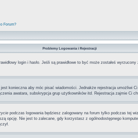
go Forum?
Problemy Logowania i Rejestracji
awidłowy login i hasło. Jeśli są prawidłowe to być może zostałeś wyrzucony 
a jest konieczna aby móc pisać wiadomości. Jednakże rejestracja umożliwi Ci
zenia awatara, subskrypcja grup użytkowników itd. Rejestracja zajmie Ci ch
zycie
podczas logowania będziesz zalogowany na forum tylko podczas tej wizy
pcję. Nie jest to zalecane, gdy korzystasz z ogólnodostępnego komputera, n
czył.