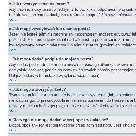
» Jak utworzyć temat na forum?
Aby napisać nowy temat w jednym z forów, kliknij odpowiedni przycisk
tematu wymienione są dostępne dla Ciebie opcje ((
YMożesz zakładać no
Góra
» Jak mogę wyedytować lub usunąć posta?
Jeżeli nie jesteś administratorem ani moderatorem możesz edytować lub 
poście. Jeżeli ktoś odpowiedział na Twój post to po zapisaniu zmian na 
był edytowany przez moderatora lub administratora (powinni oni poinfor
Góra
» Jak mogę dodać podpis do mojego postu?
Aby dodać podpis do postu po pierwsze musisz go utworzyć w swoim pr
domyślnie dodawać podpis do wszystkich swoich postów zaznaczając o
Dołącz podpis w formularzu wysyłania wiadomości)
Góra
» Jak mogę utworzyć ankietę?
Tworzenie ankiet jest proste, kiedy piszesz nowy temat (lub zmieniasz
nie widzisz go, to prawdopodobnie nie masz uprawnień do tworzenia anki
ankiety (0 dla niekończącej się) a także umożliwić użytkownikom zmian
Góra
» Dlaczego nie mogę dodać więcej opcji w ankiecie?
Liczba opcji ankiety jest ograniczona przez administratora. Jeśli chciał
Góra