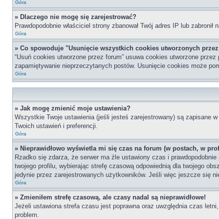
Góra
» Dlaczego nie mogę się zarejestrować?
Prawdopodobnie właściciel strony zbanował Twój adres IP lub zabronił n
Góra
» Co spowoduje "Usunięcie wszystkich cookies utworzonych prze
“Usuń cookies utworzone przez forum” usuwa cookies utworzone przez p
zapamiętywanie nieprzeczytanych postów. Usunięcie cookies może po
Góra
» Jak mogę zmienić moje ustawienia?
Wszystkie Twoje ustawienia (jeśli jesteś zarejestrowany) są zapisane w 
Twoich ustawień i preferencji.
Góra
» Nieprawidłowo wyświetla mi się czas na forum (w postach, w profi
Rzadko się zdarza, że serwer ma źle ustawiony czas i prawdopodobnie p
twojego profilu, wybierając strefę czasową odpowiednią dla twojego ob
jedynie przez zarejestrowanych użytkowników. Jeśli więc jeszcze się nie
Góra
» Zmieniłem strefę czasową, ale czasy nadal są nieprawidłowe!
Jeżeli ustawiona strefa czasu jest poprawna oraz uwzględnia czas letni
problem.