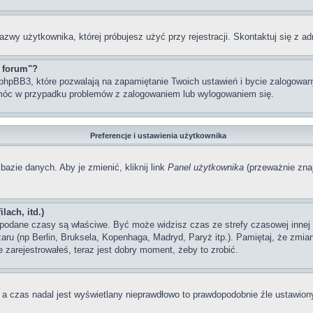
azwy użytkownika, której próbujesz użyć przy rejestracji. Skontaktuj się z 
z forum"?
hpBB3, które pozwalają na zapamiętanie Twoich ustawień i bycie zalogowanym
móc w przypadku problemów z zalogowaniem lub wylogowaniem się.
Preferencje i ustawienia użytkownika
bazie danych. Aby je zmienić, kliknij link
Panel użytkownika
(przeważnie znaj
lach, itd.)
odane czasy są właściwe. Być może widzisz czas ze strefy czasowej innej ni
szaru (np Berlin, Bruksela, Kopenhaga, Madryd, Paryż itp.). Pamiętaj, że zm
 zarejestrowałeś, teraz jest dobry moment, żeby to zrobić.
, a czas nadal jest wyświetlany nieprawdłowo to prawdopodobnie źle ustawiony