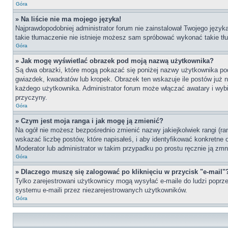
Góra
» Na liście nie ma mojego języka!
Najprawdopodobniej administrator forum nie zainstalował Twojego języka 
takie tłumaczenie nie istnieje możesz sam spróbować wykonać takie tłu
Góra
» Jak mogę wyświetlać obrazek pod moją nazwą użytkownika?
Są dwa obrazki, które mogą pokazać się poniżej nazwy użytkownika po
gwiazdek, kwadratów lub kropek. Obrazek ten wskazuje ile postów już na
każdego użytkownika. Administrator forum może włączać awatary i wybie
przyczyny.
Góra
» Czym jest moja ranga i jak mogę ją zmienić?
Na ogół nie możesz bezpośrednio zmienić nazwy jakiejkolwiek rangi (ra
wskazać liczbę postów, które napisałeś, i aby identyfikować konkretne
Moderator lub administrator w takim przypadku po prostu ręcznie ją zmn
Góra
» Dlaczego muszę się zalogować po kliknięciu w przycisk "e-mail"
Tylko zarejestrowani użytkownicy mogą wysyłać e-maile do ludzi poprze
systemu e-maili przez niezarejestrowanych użytkowników.
Góra