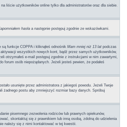
 liście użytkowników online tylko dla administratorów oraz dla siebie.
apomniałem hasła
a następnie postępuj zgodnie ze wskazówkami.
e są funkcje COPPA i kliknąłeś odnośnik
Mam mniej niż 13 lat
podczas
ają aktywacji wszystkich nowych kont, bądź przez samych użytkowników,
li otrzymałeś e-mail postępuj zgodnie z instrukcjami w nim zawartymi,
o forum osób niepożądanych. Jeżeli jesteś pewien, że podałeś
stało usunięte przez administratora z jakiegoś powodu. Jeżeli Twoje
ali żadnego postu aby zmniejszyć rozmiar bazy danych. Spróbuj
adanie pisemnego zezwolenia rodziców lub prawnych opiekunów,
rować, skontaktuj się z prawnikiem lub inną osobą, zdolną do udzielenia
e należy się z nimi kontaktować w tej kwestii.