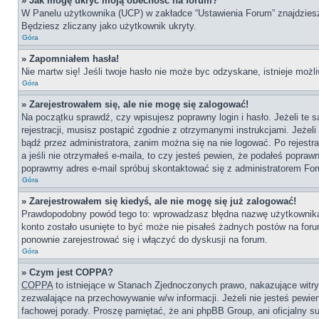
» Jak mogę ukryć moją obecność na forum?
W Panelu użytkownika (UCP) w zakładce “Ustawienia Forum” znajdziesz o
Będziesz zliczany jako użytkownik ukryty.
Góra
» Zapomniałem hasła!
Nie martw się! Jeśli twoje hasło nie może byc odzyskane, istnieje możli
Góra
» Zarejestrowałem się, ale nie mogę się zalogować!
Na początku sprawdź, czy wpisujesz poprawny login i hasło. Jeżeli te
rejestracji, musisz postąpić zgodnie z otrzymanymi instrukcjami. Jeże
bądź przez administratora, zanim można się na nie logować. Po rejestr
a jeśli nie otrzymałeś e-maila, to czy jesteś pewien, że podałeś popr
poprawmy adres e-mail spróbuj skontaktować się z administratorem Fo
Góra
» Zarejestrowałem się kiedyś, ale nie mogę się już zalogować!
Prawdopodobny powód tego to: wprowadzasz błędna nazwę użytkownika lub
konto zostało usunięte to być może nie pisałeś żadnych postów na for
ponownie zarejestrować się i włączyć do dyskusji na forum.
Góra
» Czym jest COPPA?
COPPA
to istniejące w Stanach Zjednoczonych prawo, nakazujące wit
zezwalające na przechowywanie w/w informacji. Jeżeli nie jesteś pewien,
fachowej porady. Proszę pamiętać, że ani phpBB Group, ani oficjalny su