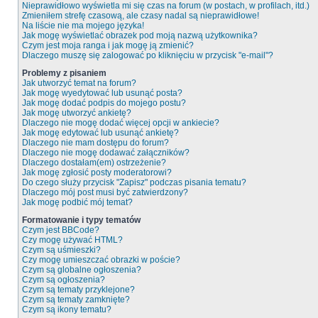
Nieprawidłowo wyświetla mi się czas na forum (w postach, w profilach, itd.)
Zmieniłem strefę czasową, ale czasy nadal są nieprawidłowe!
Na liście nie ma mojego języka!
Jak mogę wyświetlać obrazek pod moją nazwą użytkownika?
Czym jest moja ranga i jak mogę ją zmienić?
Dlaczego muszę się zalogować po kliknięciu w przycisk "e-mail"?
Problemy z pisaniem
Jak utworzyć temat na forum?
Jak mogę wyedytować lub usunąć posta?
Jak mogę dodać podpis do mojego postu?
Jak mogę utworzyć ankietę?
Dlaczego nie mogę dodać więcej opcji w ankiecie?
Jak mogę edytować lub usunąć ankietę?
Dlaczego nie mam dostępu do forum?
Dlaczego nie mogę dodawać załączników?
Dlaczego dostałam(em) ostrzeżenie?
Jak mogę zgłosić posty moderatorowi?
Do czego służy przycisk "Zapisz" podczas pisania tematu?
Dlaczego mój post musi być zatwierdzony?
Jak mogę podbić mój temat?
Formatowanie i typy tematów
Czym jest BBCode?
Czy mogę używać HTML?
Czym są uśmieszki?
Czy mogę umieszczać obrazki w poście?
Czym są globalne ogłoszenia?
Czym są ogłoszenia?
Czym są tematy przyklejone?
Czym są tematy zamknięte?
Czym są ikony tematu?