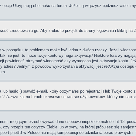
pcję Ukryj moją obecność na forum. Jeżeli ją włączysz będziesz widoczny na
wość zresetowania go. Aby zrobić to przejdź do strony logowania i kliknij na
Z
 są w porządku, to problemem może być jedna z dwóch rzeczy. Jeżeli włączon
li tak nie jest, to może twoje konto wymaga aktywacji? Niektóre fora wymag
acji powinieneś otrzymać wiadomość czy wymagana jest aktywacja konta. Jeże
awny adres? Jednym z powodów wykorzystania aktywacji jest
redukcja
dostępu d
rum.
 hasło (sprawdź e-mail, który otrzymałeś po rejestracji) lub Twoje konto zo
um? Zazwyczaj na forach okresowo usuwa się użytkowników, którzy nie napis
rynom, mogącym przechowywać dane osobowe niepełnoletnich do lat 13, posi
 czy przepis ten dotyczy Ciebie lub witryny, na której próbujesz się zarejest
pport phpBB w Polsce nie mają kompetencji do udzielania porad prawnych i ni