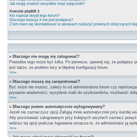
Jak mogę znaleźć wszystkie moje załączniki?
Kwestie phpBB 3
Kto napisał skrypt tego forum?
Dlaczego funkcja X nie jest dostępna?
Z kim mam się skontaktować w sprawach nadużyć prawnych dotyczących te
» Dlaczego nie mogę się zalogować?
Powodów tego może być kilka. Po pierwsze, upewnij się, że podajesz pr
jest także, że problem leży w błędnej konfiguracji forum.
Góra
» Dlaczego muszę się zarejestrować?
Być może nie musisz, zależy to od administratora forum czy rejestracj
prywatne wiadomości, wysyłanie maili do użytkowników, możliwość dołąc
Góra
» Dlaczego jestem automatycznie wylogowywany?
Jeżeli nie zaznaczysz opcji
Zaloguj mnie automatycznie przy każdej wi
Aby pozostawać zalogowanym przy kolejnych wizytach zaznacz powyższą o
widzisz tej opcji podczas logowania oznacza to, że administrator ją wyłą
Góra