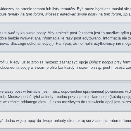
 widoczny na stronie tematu lub listy tematów. Być może będziesz musiał si
we tematy na tym forum, Możesz edytować swoje posty na tym forum, itp.
).
usuwać tylko swoje posty. Aby zmienić post (czasem jest to możliwe tylko pr
dole będzie wyświetlana informacja ile razy post edytowano. Informacja nie zo
mować dlaczego dokonali edycji). Pamiętaj, że normalni użytkownicy nie mogą
ofilu. Kiedy już to zrobisz możesz zaznaczyć opcję
Dołącz podpis
przy form
dpowiednią opcję w swoim profilu (za każdym razem pisząc post możesz zad
 pierwszy post w temacie, jeśli masz odpowiednie uprawnienia) powinieneś wi
et). Musisz podać tytuł ankiety i podać przynajmniej dwie opcje (każdą opcj
ę wcześniej oddanego głosu. Liczba możliwych do ustawienia opcji jest okreś
byś dodać więcej opcji do Twojej ankiety skontaktuj się z administratorem for