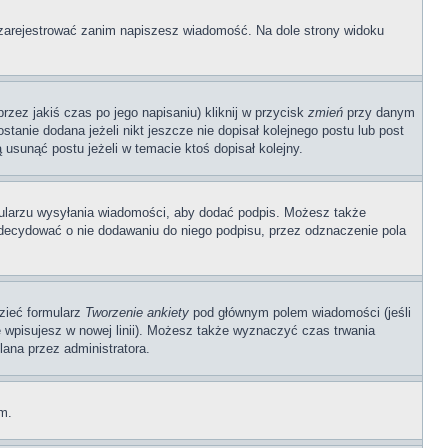
ę zarejestrować zanim napiszesz wiadomość. Na dole strony widoku
zez jakiś czas po jego napisaniu) kliknij w przycisk
zmień
przy danym
stanie dodana jeżeli nikt jeszcze nie dopisał kolejnego postu lub post
 usunąć postu jeżeli w temacie ktoś dopisał kolejny.
ularzu wysyłania wiadomości, aby dodać podpis. Możesz także
ecydować o nie dodawaniu do niego podpisu, przez odznaczenie pola
dzieć formularz
Tworzenie ankiety
pod głównym polem wiadomości (jeśli
ę wpisujesz w nowej linii). Możesz także wyznaczyć czas trwania
lana przez administratora.
um.