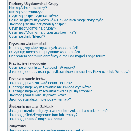
Poziomy Użytkownika i Grupy
Kim są Administratorzy?
Kim są Moderatorzy?
Czym są grupy użytkowników?
Gdzie są grupy użytkowników i jak do nich mogę dołączyć?
Jak mogę zostać przywódcą grupy?
Czym jest "Domyślna grupa"?
Czym jest "Domyślna grupa użytkownika"?
Czym jest link "Ekipa"?
Prywatne wiadomości
Nie mogę wysyłać prywatnych wiadomości!
Otrzymuję niechciane prywatne wiadomości!
Odebrałem spam lub obraźliwy e-mail od kogoś z tego forum!
Przyjaciele i wrogowie
Czym jest moja lista Przyjaciół i Wrogów?
Jak mogę dodać / usunąć użytkowników z mojej listy Przyjaciół lub Wrogów?
Przeszukiwanie forów
Jak mogę przeszukiwać forum lub fora?
Dlaczego moje wyszukiwanie nie zwraca wyników?
Dlaczego moje wyszukiwanie zwraca pustą stronę!?
Jak mogę wyszukać użytkowników?
Jak mogę znaleźć moje posty i tematy?
Śledzenie tematu i Zakładki
Jaka jest różnica między utworzeniem zakładki a śledzeniem?
Jak mogę śledzić wybrane fora lub tematy?
Jak mogę usunąć moje śledzenia?
Załączniki
Jak mogę odnaleźć wszystkie moje załączniki?