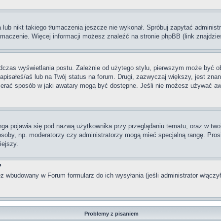
lub nikt takiego tłumaczenia jeszcze nie wykonał. Spróbuj zapytać administra
maczenie. Więcej informacji możesz znaleźć na stronie phpBB (link znajdzie
dczas wyświetlania postu. Zależnie od użytego stylu, pierwszym może być o
pisałeś/aś lub na Twój status na forum. Drugi, zazwyczaj większy, jest znan
rać sposób w jaki awatary mogą być dostępne. Jeśli nie możesz używać awata
nga pojawia się pod nazwą użytkownika przy przeglądaniu tematu, oraz w two
 osoby, np. moderatorzy czy administratorzy mogą mieć specjalną rangę. Pro
iejszy.
?
z wbudowany w Forum formularz do ich wysyłania (jeśli administrator włączy
Problemy z pisaniem