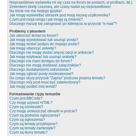
Nieprawidłowo wyświetla mi się czas na forum (w postach, w profilach, itd.)
Zmieniłem strefę czasową, ale czasy nadal są nieprawidłowe!
Na liście nie ma mojego języka!
Jak mogę wyświetlać obrazek pod moją nazwą użytkownika?
Czym jest moja ranga i jak mogę ją zmienić?
Dlaczego muszę się zalogować po kliknięciu w przycisk "e-mail"?
Problemy z pisaniem
Jak utworzyć temat na forum?
Jak mogę wyedytować lub usunąć posta?
Jak mogę dodać podpis do mojego postu?
Jak mogę utworzyć ankietę?
Dlaczego nie mogę dodać więcej opcji w ankiecie?
Jak mogę edytować lub usunąć ankietę?
Dlaczego nie mam dostępu do forum?
Dlaczego nie mogę dodawać załączników?
Dlaczego dostałam(em) ostrzeżenie?
Jak mogę zgłosić posty moderatorowi?
Do czego służy przycisk "Zapisz" podczas pisania tematu?
Dlaczego mój post musi być zatwierdzony?
Jak mogę podbić mój temat?
Formatowanie i typy tematów
Czym jest BBCode?
Czy mogę używać HTML?
Czym są uśmieszki?
Czy mogę umieszczać obrazki w poście?
Czym są globalne ogłoszenia?
Czym są ogłoszenia?
Czym są tematy przyklejone?
Czym są tematy zamknięte?
Czym są ikony tematu?