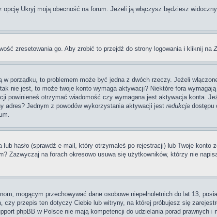
pcję Ukryj moją obecność na forum. Jeżeli ją włączysz będziesz widoczny na
wość zresetowania go. Aby zrobić to przejdź do strony logowania i kliknij na
Z
 są w porządku, to problemem może być jedna z dwóch rzeczy. Jeżeli włączon
li tak nie jest, to może twoje konto wymaga aktywacji? Niektóre fora wymag
acji powinieneś otrzymać wiadomość czy wymagana jest aktywacja konta. Jeże
awny adres? Jednym z powodów wykorzystania aktywacji jest
redukcja
dostępu d
rum.
 hasło (sprawdź e-mail, który otrzymałeś po rejestracji) lub Twoje konto zo
um? Zazwyczaj na forach okresowo usuwa się użytkowników, którzy nie napis
rynom, mogącym przechowywać dane osobowe niepełnoletnich do lat 13, posi
 czy przepis ten dotyczy Ciebie lub witryny, na której próbujesz się zarejest
pport phpBB w Polsce nie mają kompetencji do udzielania porad prawnych i ni