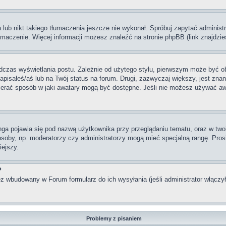
lub nikt takiego tłumaczenia jeszcze nie wykonał. Spróbuj zapytać administra
maczenie. Więcej informacji możesz znaleźć na stronie phpBB (link znajdzie
dczas wyświetlania postu. Zależnie od użytego stylu, pierwszym może być o
pisałeś/aś lub na Twój status na forum. Drugi, zazwyczaj większy, jest znan
rać sposób w jaki awatary mogą być dostępne. Jeśli nie możesz używać awata
nga pojawia się pod nazwą użytkownika przy przeglądaniu tematu, oraz w two
 osoby, np. moderatorzy czy administratorzy mogą mieć specjalną rangę. Pro
iejszy.
?
z wbudowany w Forum formularz do ich wysyłania (jeśli administrator włączy
Problemy z pisaniem