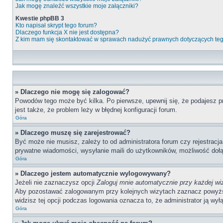
Jak mogę znaleźć wszystkie moje załączniki?
Kwestie phpBB 3
Kto napisał skrypt tego forum?
Dlaczego funkcja X nie jest dostępna?
Z kim mam się skontaktować w sprawach nadużyć prawnych dotyczących te
» Dlaczego nie mogę się zalogować?
Powodów tego może być kilka. Po pierwsze, upewnij się, że podajesz pr
jest także, że problem leży w błędnej konfiguracji forum.
Góra
» Dlaczego muszę się zarejestrować?
Być może nie musisz, zależy to od administratora forum czy rejestracj
prywatne wiadomości, wysyłanie maili do użytkowników, możliwość dołąc
Góra
» Dlaczego jestem automatycznie wylogowywany?
Jeżeli nie zaznaczysz opcji
Zaloguj mnie automatycznie przy każdej wi
Aby pozostawać zalogowanym przy kolejnych wizytach zaznacz powyższą o
widzisz tej opcji podczas logowania oznacza to, że administrator ją wyłą
Góra