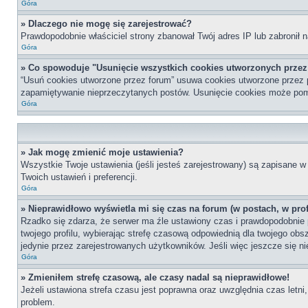
Góra
» Dlaczego nie mogę się zarejestrować?
Prawdopodobnie właściciel strony zbanował Twój adres IP lub zabronił n
Góra
» Co spowoduje "Usunięcie wszystkich cookies utworzonych prze
“Usuń cookies utworzone przez forum” usuwa cookies utworzone przez p
zapamiętywanie nieprzeczytanych postów. Usunięcie cookies może po
Góra
» Jak mogę zmienić moje ustawienia?
Wszystkie Twoje ustawienia (jeśli jesteś zarejestrowany) są zapisane w 
Twoich ustawień i preferencji.
Góra
» Nieprawidłowo wyświetla mi się czas na forum (w postach, w profi
Rzadko się zdarza, że serwer ma źle ustawiony czas i prawdopodobnie p
twojego profilu, wybierając strefę czasową odpowiednią dla twojego ob
jedynie przez zarejestrowanych użytkowników. Jeśli więc jeszcze się nie
Góra
» Zmieniłem strefę czasową, ale czasy nadal są nieprawidłowe!
Jeżeli ustawiona strefa czasu jest poprawna oraz uwzględnia czas letni
problem.