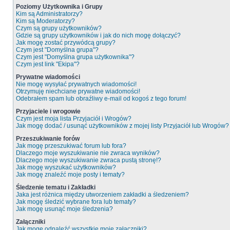
Poziomy Użytkownika i Grupy
Kim są Administratorzy?
Kim są Moderatorzy?
Czym są grupy użytkowników?
Gdzie są grupy użytkowników i jak do nich mogę dołączyć?
Jak mogę zostać przywódcą grupy?
Czym jest "Domyślna grupa"?
Czym jest "Domyślna grupa użytkownika"?
Czym jest link "Ekipa"?
Prywatne wiadomości
Nie mogę wysyłać prywatnych wiadomości!
Otrzymuję niechciane prywatne wiadomości!
Odebrałem spam lub obraźliwy e-mail od kogoś z tego forum!
Przyjaciele i wrogowie
Czym jest moja lista Przyjaciół i Wrogów?
Jak mogę dodać / usunąć użytkowników z mojej listy Przyjaciół lub Wrogów?
Przeszukiwanie forów
Jak mogę przeszukiwać forum lub fora?
Dlaczego moje wyszukiwanie nie zwraca wyników?
Dlaczego moje wyszukiwanie zwraca pustą stronę!?
Jak mogę wyszukać użytkowników?
Jak mogę znaleźć moje posty i tematy?
Śledzenie tematu i Zakładki
Jaka jest różnica między utworzeniem zakładki a śledzeniem?
Jak mogę śledzić wybrane fora lub tematy?
Jak mogę usunąć moje śledzenia?
Załączniki
Jak mogę odnaleźć wszystkie moje załączniki?