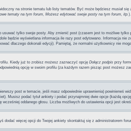
 widoczny na stronie tematu lub listy tematów. Być może będziesz musiał si
we tematy na tym forum, Możesz edytować swoje posty na tym forum, itp.
).
usuwać tylko swoje posty. Aby zmienić post (czasem jest to możliwe tylko pr
dole będzie wyświetlana informacja ile razy post edytowano. Informacja nie zo
mować dlaczego dokonali edycji). Pamiętaj, że normalni użytkownicy nie mogą
ofilu. Kiedy już to zrobisz możesz zaznaczyć opcję
Dołącz podpis
przy form
dpowiednią opcję w swoim profilu (za każdym razem pisząc post możesz zad
 pierwszy post w temacie, jeśli masz odpowiednie uprawnienia) powinieneś wi
et). Musisz podać tytuł ankiety i podać przynajmniej dwie opcje (każdą opcj
ę wcześniej oddanego głosu. Liczba możliwych do ustawienia opcji jest okreś
byś dodać więcej opcji do Twojej ankiety skontaktuj się z administratorem for