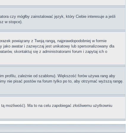
tora czy mógłby zainstalować język, który Ciebie interesuje a jeśli
sz w stopce).
brazek powiązany z Twoją rangą, najprawdopodobniej w formie
y jako awatar i zazwyczaj jest unikatowy lub spersonalizowany dla
rów, skontaktuj się z administratorami forum i zapytaj ich o
im profilu, zależnie od szablonu). Większość forów używa rang aby
simy nie pisać postów na forum tylko po to, aby otrzymać wyższą rangę.
ł tą możliwość). Ma to na celu zapobiegać złośliwemu użytkowniu