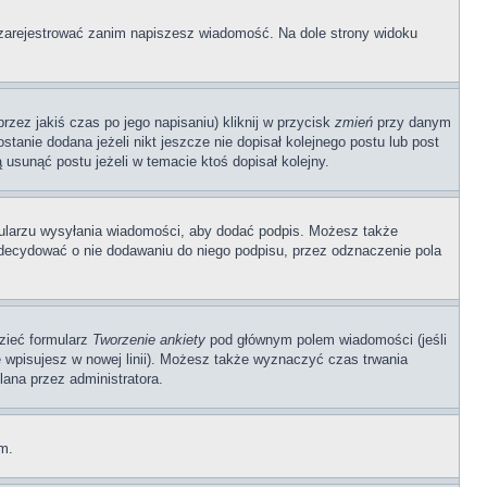
ę zarejestrować zanim napiszesz wiadomość. Na dole strony widoku
zez jakiś czas po jego napisaniu) kliknij w przycisk
zmień
przy danym
stanie dodana jeżeli nikt jeszcze nie dopisał kolejnego postu lub post
 usunąć postu jeżeli w temacie ktoś dopisał kolejny.
ularzu wysyłania wiadomości, aby dodać podpis. Możesz także
ecydować o nie dodawaniu do niego podpisu, przez odznaczenie pola
dzieć formularz
Tworzenie ankiety
pod głównym polem wiadomości (jeśli
ę wpisujesz w nowej linii). Możesz także wyznaczyć czas trwania
lana przez administratora.
um.