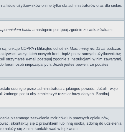
 liście użytkowników online tylko dla administratorów oraz dla siebie.
apomniałem hasła
a następnie postępuj zgodnie ze wskazówkami.
e są funkcje COPPA i kliknąłeś odnośnik
Mam mniej niż 13 lat
podczas
ają aktywacji wszystkich nowych kont, bądź przez samych użytkowników,
li otrzymałeś e-mail postępuj zgodnie z instrukcjami w nim zawartymi,
o forum osób niepożądanych. Jeżeli jesteś pewien, że podałeś
stało usunięte przez administratora z jakiegoś powodu. Jeżeli Twoje
ali żadnego postu aby zmniejszyć rozmiar bazy danych. Spróbuj
adanie pisemnego zezwolenia rodziców lub prawnych opiekunów,
rować, skontaktuj się z prawnikiem lub inną osobą, zdolną do udzielenia
e należy się z nimi kontaktować w tej kwestii.