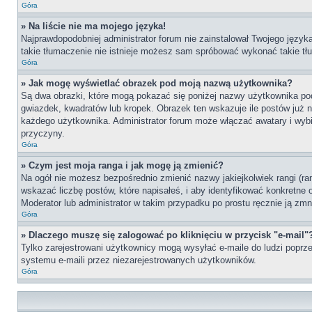
Góra
» Na liście nie ma mojego języka!
Najprawdopodobniej administrator forum nie zainstalował Twojego języka 
takie tłumaczenie nie istnieje możesz sam spróbować wykonać takie tłu
Góra
» Jak mogę wyświetlać obrazek pod moją nazwą użytkownika?
Są dwa obrazki, które mogą pokazać się poniżej nazwy użytkownika po
gwiazdek, kwadratów lub kropek. Obrazek ten wskazuje ile postów już na
każdego użytkownika. Administrator forum może włączać awatary i wybie
przyczyny.
Góra
» Czym jest moja ranga i jak mogę ją zmienić?
Na ogół nie możesz bezpośrednio zmienić nazwy jakiejkolwiek rangi (ra
wskazać liczbę postów, które napisałeś, i aby identyfikować konkretne
Moderator lub administrator w takim przypadku po prostu ręcznie ją zmn
Góra
» Dlaczego muszę się zalogować po kliknięciu w przycisk "e-mail"
Tylko zarejestrowani użytkownicy mogą wysyłać e-maile do ludzi poprze
systemu e-maili przez niezarejestrowanych użytkowników.
Góra