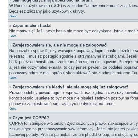
» Jak mogę ukryć moją obecność na forum?
W Panelu użytkownika (UCP) w zakładce “Ustawienia Forum” znajdziesz o
Będziesz zliczany jako użytkownik ukryty.
Góra
» Zapomniałem hasła!
Nie martw się! Jeśli twoje hasło nie może byc odzyskane, istnieje możli
Góra
» Zarejestrowałem się, ale nie mogę się zalogować!
Na początku sprawdź, czy wpisujesz poprawny login i hasło. Jeżeli te
rejestracji, musisz postąpić zgodnie z otrzymanymi instrukcjami. Jeże
bądź przez administratora, zanim można się na nie logować. Po rejestr
a jeśli nie otrzymałeś e-maila, to czy jesteś pewien, że podałeś popr
poprawmy adres e-mail spróbuj skontaktować się z administratorem Fo
Góra
» Zarejestrowałem się kiedyś, ale nie mogę się już zalogować!
Prawdopodobny powód tego to: wprowadzasz błędna nazwę użytkownika lub
konto zostało usunięte to być może nie pisałeś żadnych postów na for
ponownie zarejestrować się i włączyć do dyskusji na forum.
Góra
» Czym jest COPPA?
COPPA
to istniejące w Stanach Zjednoczonych prawo, nakazujące wit
zezwalające na przechowywanie w/w informacji. Jeżeli nie jesteś pewien,
fachowej porady. Proszę pamiętać, że ani phpBB Group, ani oficjalny su