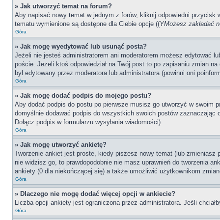
» Jak utworzyć temat na forum?
Aby napisać nowy temat w jednym z forów, kliknij odpowiedni przycisk
tematu wymienione są dostępne dla Ciebie opcje ((
YMożesz zakładać no
Góra
» Jak mogę wyedytować lub usunąć posta?
Jeżeli nie jesteś administratorem ani moderatorem możesz edytować lub 
poście. Jeżeli ktoś odpowiedział na Twój post to po zapisaniu zmian na 
był edytowany przez moderatora lub administratora (powinni oni poinfor
Góra
» Jak mogę dodać podpis do mojego postu?
Aby dodać podpis do postu po pierwsze musisz go utworzyć w swoim pr
domyślnie dodawać podpis do wszystkich swoich postów zaznaczając o
Dołącz podpis w formularzu wysyłania wiadomości)
Góra
» Jak mogę utworzyć ankietę?
Tworzenie ankiet jest proste, kiedy piszesz nowy temat (lub zmieniasz
nie widzisz go, to prawdopodobnie nie masz uprawnień do tworzenia anki
ankiety (0 dla niekończącej się) a także umożliwić użytkownikom zmian
Góra
» Dlaczego nie mogę dodać więcej opcji w ankiecie?
Liczba opcji ankiety jest ograniczona przez administratora. Jeśli chciał
Góra