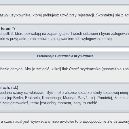
azwy użytkownika, której próbujesz użyć przy rejestracji. Skontaktuj się z 
z forum"?
hpBB3, które pozwalają na zapamiętanie Twoich ustawień i bycie zalogowanym
móc w przypadku problemów z zalogowaniem lub wylogowaniem się.
Preferencje i ustawienia użytkownika
bazie danych. Aby je zmienić, kliknij link
Panel użytkownika
(przeważnie znaj
lach, itd.)
odane czasy są właściwe. Być może widzisz czas ze strefy czasowej innej ni
szaru (np Berlin, Bruksela, Kopenhaga, Madryd, Paryż itp.). Pamiętaj, że zm
 zarejestrowałeś, teraz jest dobry moment, żeby to zrobić.
, a czas nadal jest wyświetlany nieprawdłowo to prawdopodobnie źle ustawiony