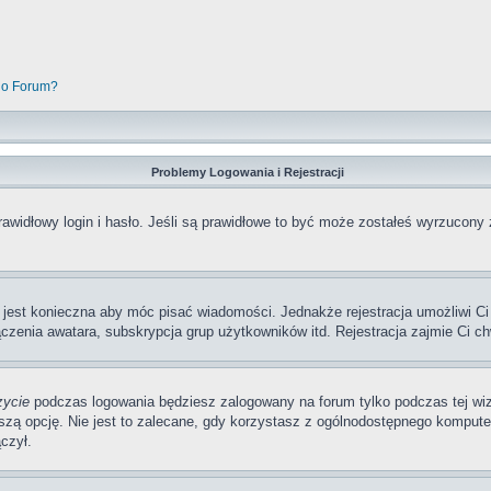
go Forum?
Problemy Logowania i Rejestracji
awidłowy login i hasło. Jeśli są prawidłowe to być może zostałeś wyrzucony 
a jest konieczna aby móc pisać wiadomości. Jednakże rejestracja umożliwi Ci
zenia awatara, subskrypcja grup użytkowników itd. Rejestracja zajmie Ci ch
zycie
podczas logowania będziesz zalogowany na forum tylko podczas tej wizy
pcję. Nie jest to zalecane, gdy korzystasz z ogólnodostępnego komputera, n
czył.