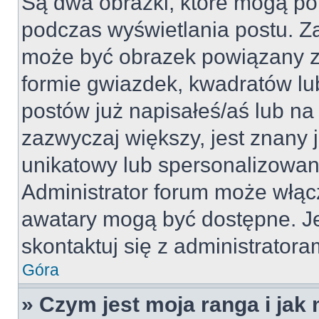
Są dwa obrazki, które mogą po
podczas wyświetlania postu. Za
może być obrazek powiązany z
formie gwiazdek, kwadratów lu
postów już napisałeś/aś lub na 
zazwyczaj większy, jest znany j
unikatowy lub spersonalizowan
Administrator forum może włąc
awatary mogą być dostępne. J
skontaktuj się z administratoram
Góra
» Czym jest moja ranga i jak