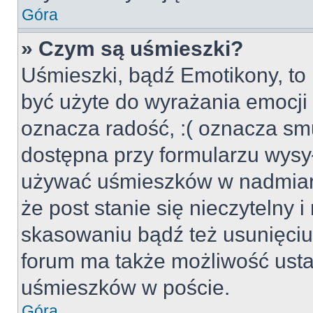
Góra
» Czym są uśmieszki?
Uśmieszki, bądź Emotikony, to 
być użyte do wyrażania emocji p
oznacza radość, :( oznacza smu
dostępna przy formularzu wysył
używać uśmieszków w nadmiar
że post stanie się nieczytelny 
skasowaniu bądź też usunięciu 
forum ma także możliwość usta
uśmieszków w poście.
Góra