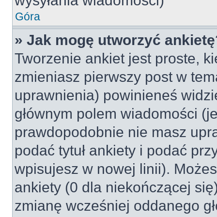
wysyłania wiadomości)
Góra
» Jak mogę utworzyć ankietę
Tworzenie ankiet jest proste, k
zmieniasz pierwszy post w tem
uprawnienia) powinieneś widzi
głównym polem wiadomości (jeśl
prawdopodobnie nie masz upraw
podać tytuł ankiety i podać pr
wpisujesz w nowej linii). Może
ankiety (0 dla niekończącej si
zmianę wcześniej oddanego gł