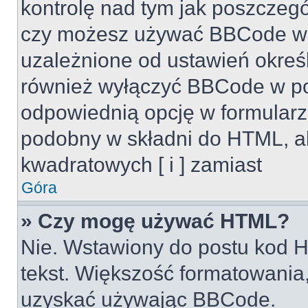
kontrolę nad tym jak poszczeg
czy możesz używać BBCode w s
uzależnione od ustawień okreś
również wyłączyć BBCode w po
odpowiednią opcję w formularz
podobny w składni do HTML, al
kwadratowych [ i ] zamiast
Góra
» Czy mogę używać HTML?
Nie. Wstawiony do postu kod H
tekst. Większość formatowani
uzyskać używając BBCode.