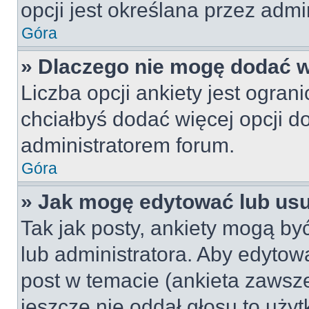
opcji jest określana przez admin
Góra
» Dlaczego nie mogę dodać wi
Liczba opcji ankiety jest ogran
chciałbyś dodać więcej opcji do
administratorem forum.
Góra
» Jak mogę edytować lub us
Tak jak posty, ankiety mogą by
lub administratora. Aby edyto
post w temacie (ankieta zawsze 
jeszcze nie oddał głosu to uży