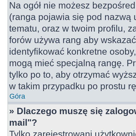
Na ogół nie możesz bezpośredn
(ranga pojawia się pod nazwą 
tematu, oraz w twoim profilu, 
forów używa rang aby wskazać l
identyfikować konkretne osoby,
mogą mieć specjalną rangę. Pr
tylko po to, aby otrzymać wyżs
w takim przypadku po prostu rę
Góra
» Dlaczego muszę się zalogow
mail"?
Tylko zarejestrowani użytkown