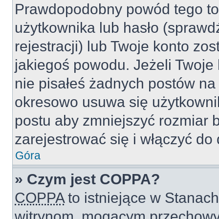
Prawdopodobny powód tego to
użytkownika lub hasło (sprawdź
rejestracji) lub Twoje konto zo
jakiegoś powodu. Jeżeli Twoje 
nie pisałeś żadnych postów na
okresowo usuwa się użytkownik
postu aby zmniejszyć rozmiar 
zarejestrować się i włączyć do 
Góra
» Czym jest COPPA?
COPPA
to istniejące w Stanac
witrynom, mogącym przechowy