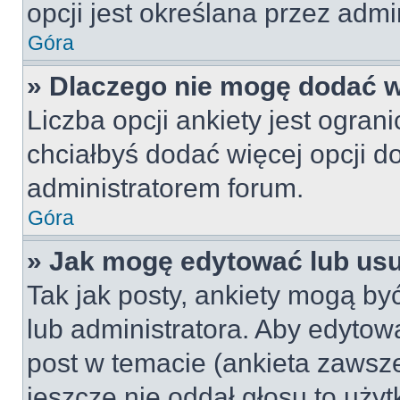
opcji jest określana przez admin
Góra
» Dlaczego nie mogę dodać wi
Liczba opcji ankiety jest ogran
chciałbyś dodać więcej opcji do
administratorem forum.
Góra
» Jak mogę edytować lub us
Tak jak posty, ankiety mogą by
lub administratora. Aby edyto
post w temacie (ankieta zawsze 
jeszcze nie oddał głosu to uży