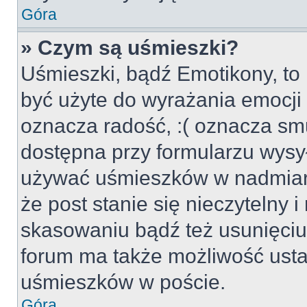
Góra
» Czym są uśmieszki?
Uśmieszki, bądź Emotikony, to 
być użyte do wyrażania emocji p
oznacza radość, :( oznacza smu
dostępna przy formularzu wysył
używać uśmieszków w nadmiar
że post stanie się nieczytelny 
skasowaniu bądź też usunięciu 
forum ma także możliwość usta
uśmieszków w poście.
Góra