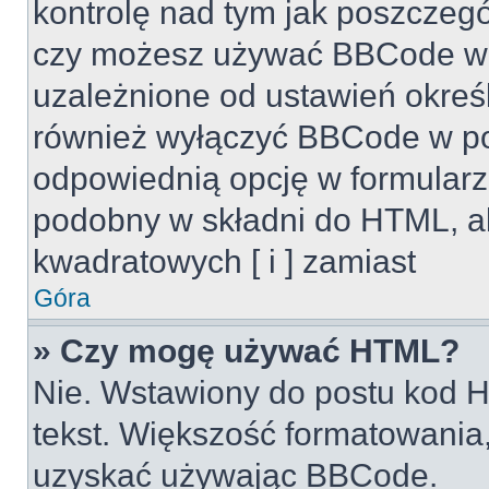
kontrolę nad tym jak poszczeg
czy możesz używać BBCode w s
uzależnione od ustawień okreś
również wyłączyć BBCode w po
odpowiednią opcję w formularz
podobny w składni do HTML, al
kwadratowych [ i ] zamiast
Góra
» Czy mogę używać HTML?
Nie. Wstawiony do postu kod H
tekst. Większość formatowani
uzyskać używając BBCode.