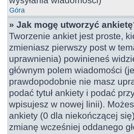
wysyłania wiadomości)
Góra
» Jak mogę utworzyć ankietę
Tworzenie ankiet jest proste, k
zmieniasz pierwszy post w tem
uprawnienia) powinieneś widzi
głównym polem wiadomości (jeśl
prawdopodobnie nie masz upraw
podać tytuł ankiety i podać pr
wpisujesz w nowej linii). Może
ankiety (0 dla niekończącej si
zmianę wcześniej oddanego gł