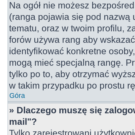
Na ogół nie możesz bezpośredn
(ranga pojawia się pod nazwą 
tematu, oraz w twoim profilu, 
forów używa rang aby wskazać l
identyfikować konkretne osoby,
mogą mieć specjalną rangę. Pr
tylko po to, aby otrzymać wyżs
w takim przypadku po prostu rę
Góra
» Dlaczego muszę się zalogow
mail"?
Tylko zarejestrowani użytkown