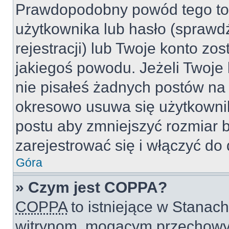
Prawdopodobny powód tego to
użytkownika lub hasło (sprawdź
rejestracji) lub Twoje konto zo
jakiegoś powodu. Jeżeli Twoje 
nie pisałeś żadnych postów na
okresowo usuwa się użytkownik
postu aby zmniejszyć rozmiar 
zarejestrować się i włączyć do 
Góra
» Czym jest COPPA?
COPPA
to istniejące w Stanac
witrynom, mogącym przechowy