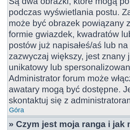
Są dwa obrazki, które mogą po
podczas wyświetlania postu. Za
może być obrazek powiązany z
formie gwiazdek, kwadratów lu
postów już napisałeś/aś lub na 
zazwyczaj większy, jest znany j
unikatowy lub spersonalizowan
Administrator forum może włąc
awatary mogą być dostępne. J
skontaktuj się z administratoram
Góra
» Czym jest moja ranga i jak