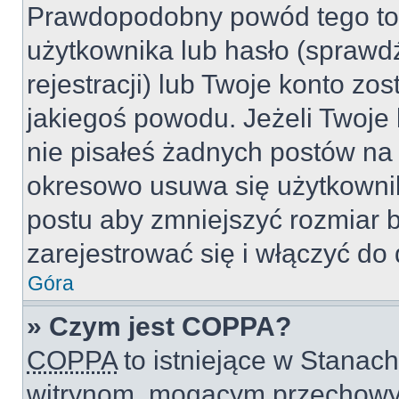
Prawdopodobny powód tego to
użytkownika lub hasło (sprawdź
rejestracji) lub Twoje konto zo
jakiegoś powodu. Jeżeli Twoje 
nie pisałeś żadnych postów na
okresowo usuwa się użytkownik
postu aby zmniejszyć rozmiar 
zarejestrować się i włączyć do 
Góra
» Czym jest COPPA?
COPPA
to istniejące w Stanac
witrynom, mogącym przechowy