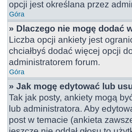
opcji jest określana przez admin
Góra
» Dlaczego nie mogę dodać wi
Liczba opcji ankiety jest ogran
chciałbyś dodać więcej opcji do
administratorem forum.
Góra
» Jak mogę edytować lub us
Tak jak posty, ankiety mogą by
lub administratora. Aby edyto
post w temacie (ankieta zawsze 
jeszcze nie oddał głosu to uży