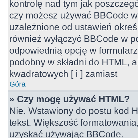
kontrolę nad tym jak poszczeg
czy możesz używać BBCode w s
uzależnione od ustawień okreś
również wyłączyć BBCode w po
odpowiednią opcję w formularz
podobny w składni do HTML, al
kwadratowych [ i ] zamiast
Góra
» Czy mogę używać HTML?
Nie. Wstawiony do postu kod H
tekst. Większość formatowani
uzyskać używając BBCode.