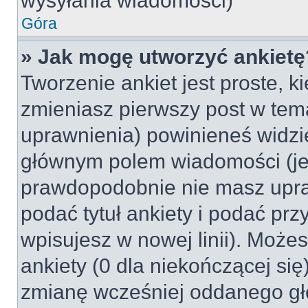
wysyłania wiadomości)
Góra
» Jak mogę utworzyć ankietę
Tworzenie ankiet jest proste, k
zmieniasz pierwszy post w tem
uprawnienia) powinieneś widzi
głównym polem wiadomości (jeśl
prawdopodobnie nie masz upraw
podać tytuł ankiety i podać pr
wpisujesz w nowej linii). Może
ankiety (0 dla niekończącej si
zmianę wcześniej oddanego gł