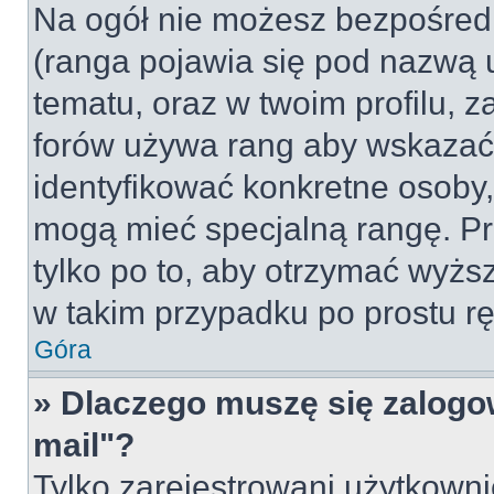
Na ogół nie możesz bezpośredn
(ranga pojawia się pod nazwą 
tematu, oraz w twoim profilu, 
forów używa rang aby wskazać l
identyfikować konkretne osoby,
mogą mieć specjalną rangę. Pr
tylko po to, aby otrzymać wyżs
w takim przypadku po prostu rę
Góra
» Dlaczego muszę się zalogow
mail"?
Tylko zarejestrowani użytkown