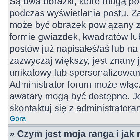
Są dwa obrazki, które mogą po
podczas wyświetlania postu. Za
może być obrazek powiązany z
formie gwiazdek, kwadratów lu
postów już napisałeś/aś lub na 
zazwyczaj większy, jest znany j
unikatowy lub spersonalizowan
Administrator forum może włąc
awatary mogą być dostępne. J
skontaktuj się z administratoram
Góra
» Czym jest moja ranga i jak