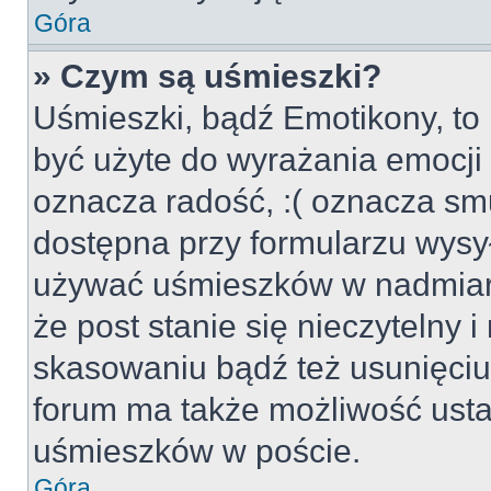
Góra
» Czym są uśmieszki?
Uśmieszki, bądź Emotikony, to 
być użyte do wyrażania emocji p
oznacza radość, :( oznacza smu
dostępna przy formularzu wysył
używać uśmieszków w nadmiar
że post stanie się nieczytelny 
skasowaniu bądź też usunięciu 
forum ma także możliwość usta
uśmieszków w poście.
Góra