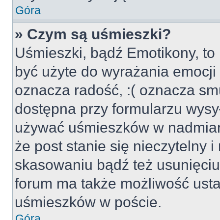
Góra
» Czym są uśmieszki?
Uśmieszki, bądź Emotikony, to 
być użyte do wyrażania emocji p
oznacza radość, :( oznacza smu
dostępna przy formularzu wysył
używać uśmieszków w nadmiar
że post stanie się nieczytelny 
skasowaniu bądź też usunięciu 
forum ma także możliwość usta
uśmieszków w poście.
Góra