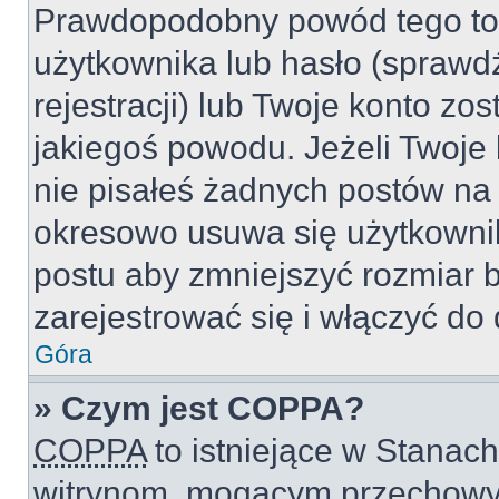
Prawdopodobny powód tego to
użytkownika lub hasło (sprawdź
rejestracji) lub Twoje konto zo
jakiegoś powodu. Jeżeli Twoje 
nie pisałeś żadnych postów na
okresowo usuwa się użytkownik
postu aby zmniejszyć rozmiar 
zarejestrować się i włączyć do 
Góra
» Czym jest COPPA?
COPPA
to istniejące w Stanac
witrynom, mogącym przechowy