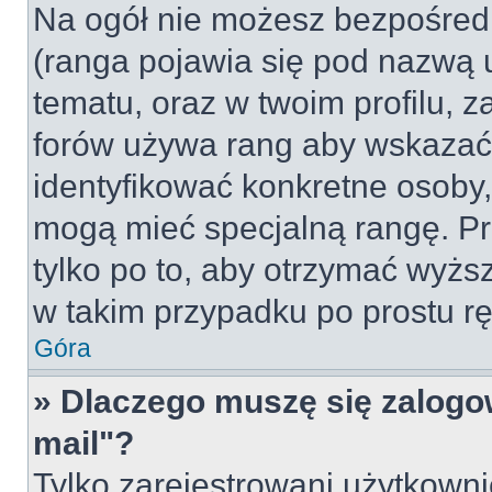
Na ogół nie możesz bezpośredn
(ranga pojawia się pod nazwą 
tematu, oraz w twoim profilu, 
forów używa rang aby wskazać l
identyfikować konkretne osoby,
mogą mieć specjalną rangę. Pr
tylko po to, aby otrzymać wyżs
w takim przypadku po prostu rę
Góra
» Dlaczego muszę się zalogow
mail"?
Tylko zarejestrowani użytkown