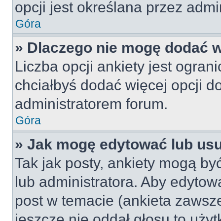
opcji jest określana przez admin
Góra
» Dlaczego nie mogę dodać wi
Liczba opcji ankiety jest ogran
chciałbyś dodać więcej opcji do
administratorem forum.
Góra
» Jak mogę edytować lub us
Tak jak posty, ankiety mogą by
lub administratora. Aby edyto
post w temacie (ankieta zawsze 
jeszcze nie oddał głosu to uży