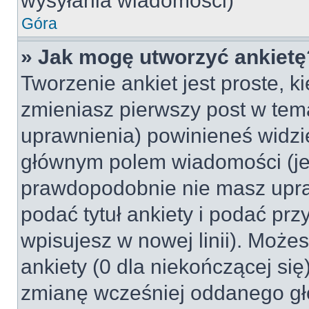
wysyłania wiadomości)
Góra
» Jak mogę utworzyć ankietę
Tworzenie ankiet jest proste, k
zmieniasz pierwszy post w tem
uprawnienia) powinieneś widzi
głównym polem wiadomości (jeśl
prawdopodobnie nie masz upraw
podać tytuł ankiety i podać pr
wpisujesz w nowej linii). Może
ankiety (0 dla niekończącej si
zmianę wcześniej oddanego gł