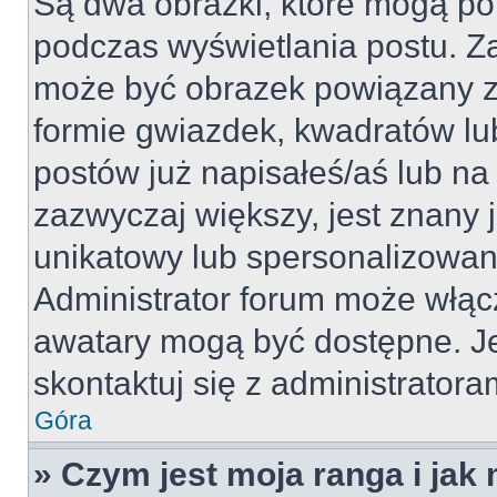
Są dwa obrazki, które mogą po
podczas wyświetlania postu. Za
może być obrazek powiązany z
formie gwiazdek, kwadratów lu
postów już napisałeś/aś lub na 
zazwyczaj większy, jest znany j
unikatowy lub spersonalizowan
Administrator forum może włąc
awatary mogą być dostępne. J
skontaktuj się z administratoram
Góra
» Czym jest moja ranga i jak