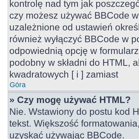
kontrolę nad tym jak poszczeg
czy możesz używać BBCode w s
uzależnione od ustawień okreś
również wyłączyć BBCode w po
odpowiednią opcję w formularz
podobny w składni do HTML, al
kwadratowych [ i ] zamiast
Góra
» Czy mogę używać HTML?
Nie. Wstawiony do postu kod H
tekst. Większość formatowani
uzyskać używając BBCode.