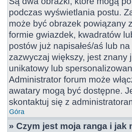
Są dwa obrazki, które mogą po
podczas wyświetlania postu. Za
może być obrazek powiązany z
formie gwiazdek, kwadratów lu
postów już napisałeś/aś lub na 
zazwyczaj większy, jest znany j
unikatowy lub spersonalizowan
Administrator forum może włąc
awatary mogą być dostępne. J
skontaktuj się z administratoram
Góra
» Czym jest moja ranga i jak