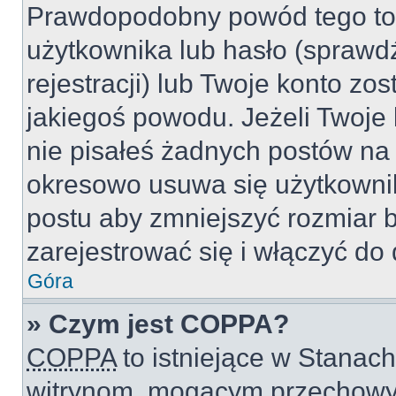
Prawdopodobny powód tego to
użytkownika lub hasło (sprawdź
rejestracji) lub Twoje konto zo
jakiegoś powodu. Jeżeli Twoje 
nie pisałeś żadnych postów na
okresowo usuwa się użytkownik
postu aby zmniejszyć rozmiar 
zarejestrować się i włączyć do 
Góra
» Czym jest COPPA?
COPPA
to istniejące w Stanac
witrynom, mogącym przechowy