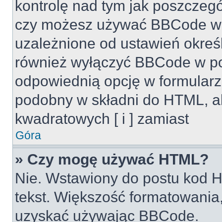
kontrolę nad tym jak poszczeg
czy możesz używać BBCode w s
uzależnione od ustawień okreś
również wyłączyć BBCode w po
odpowiednią opcję w formularz
podobny w składni do HTML, al
kwadratowych [ i ] zamiast
Góra
» Czy mogę używać HTML?
Nie. Wstawiony do postu kod H
tekst. Większość formatowani
uzyskać używając BBCode.