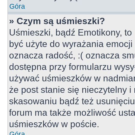
Góra
» Czym są uśmieszki?
Uśmieszki, bądź Emotikony, to 
być użyte do wyrażania emocji p
oznacza radość, :( oznacza smu
dostępna przy formularzu wysył
używać uśmieszków w nadmiar
że post stanie się nieczytelny 
skasowaniu bądź też usunięciu 
forum ma także możliwość usta
uśmieszków w poście.
Góra