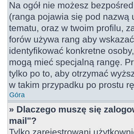
Na ogół nie możesz bezpośredn
(ranga pojawia się pod nazwą 
tematu, oraz w twoim profilu, 
forów używa rang aby wskazać l
identyfikować konkretne osoby,
mogą mieć specjalną rangę. Pr
tylko po to, aby otrzymać wyżs
w takim przypadku po prostu rę
Góra
» Dlaczego muszę się zalogow
mail"?
Tylko zarejestrowani użytkown