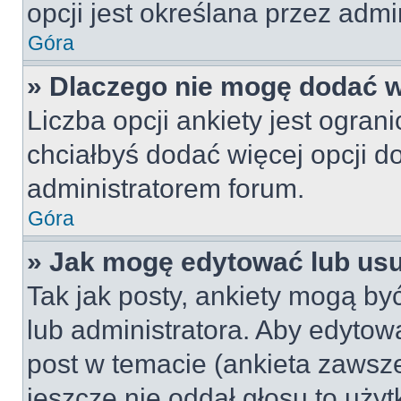
opcji jest określana przez admin
Góra
» Dlaczego nie mogę dodać wi
Liczba opcji ankiety jest ogran
chciałbyś dodać więcej opcji do
administratorem forum.
Góra
» Jak mogę edytować lub us
Tak jak posty, ankiety mogą by
lub administratora. Aby edyto
post w temacie (ankieta zawsze 
jeszcze nie oddał głosu to uży