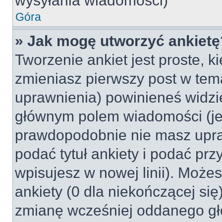
wysyłania wiadomości)
Góra
» Jak mogę utworzyć ankietę
Tworzenie ankiet jest proste, k
zmieniasz pierwszy post w tem
uprawnienia) powinieneś widzi
głównym polem wiadomości (jeśl
prawdopodobnie nie masz upraw
podać tytuł ankiety i podać pr
wpisujesz w nowej linii). Może
ankiety (0 dla niekończącej si
zmianę wcześniej oddanego gł