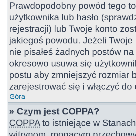
Prawdopodobny powód tego to
użytkownika lub hasło (sprawdź
rejestracji) lub Twoje konto zo
jakiegoś powodu. Jeżeli Twoje 
nie pisałeś żadnych postów na
okresowo usuwa się użytkownik
postu aby zmniejszyć rozmiar 
zarejestrować się i włączyć do 
Góra
» Czym jest COPPA?
COPPA
to istniejące w Stanac
witrynom, mogącym przechowy