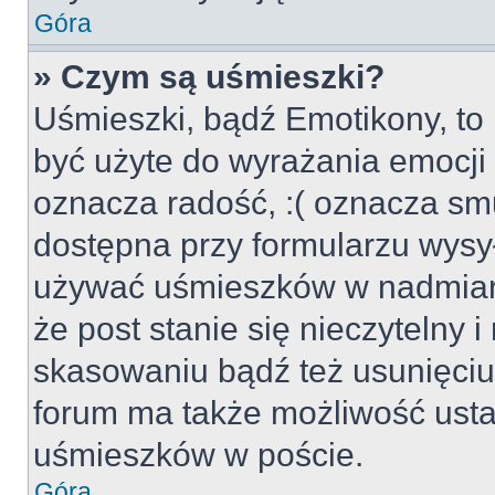
Góra
» Czym są uśmieszki?
Uśmieszki, bądź Emotikony, to 
być użyte do wyrażania emocji p
oznacza radość, :( oznacza smu
dostępna przy formularzu wysył
używać uśmieszków w nadmiar
że post stanie się nieczytelny 
skasowaniu bądź też usunięciu 
forum ma także możliwość usta
uśmieszków w poście.
Góra