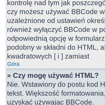
kontrolę nad tym jak poszczeg
czy możesz używać BBCode w s
uzależnione od ustawień okreś
również wyłączyć BBCode w po
odpowiednią opcję w formularz
podobny w składni do HTML, al
kwadratowych [ i ] zamiast
Góra
» Czy mogę używać HTML?
Nie. Wstawiony do postu kod H
tekst. Większość formatowani
uzyskać używając BBCode.