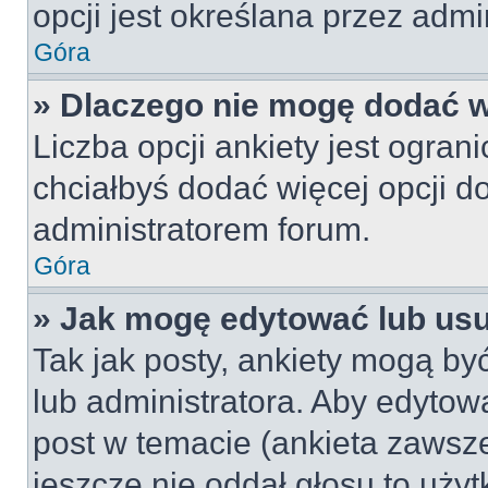
opcji jest określana przez admin
Góra
» Dlaczego nie mogę dodać wi
Liczba opcji ankiety jest ogran
chciałbyś dodać więcej opcji do
administratorem forum.
Góra
» Jak mogę edytować lub us
Tak jak posty, ankiety mogą by
lub administratora. Aby edyto
post w temacie (ankieta zawsze 
jeszcze nie oddał głosu to uży