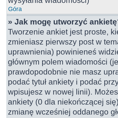
wysyłania wiadomości)
Góra
» Jak mogę utworzyć ankietę
Tworzenie ankiet jest proste, k
zmieniasz pierwszy post w tem
uprawnienia) powinieneś widzi
głównym polem wiadomości (jeśl
prawdopodobnie nie masz upraw
podać tytuł ankiety i podać pr
wpisujesz w nowej linii). Może
ankiety (0 dla niekończącej si
zmianę wcześniej oddanego gł