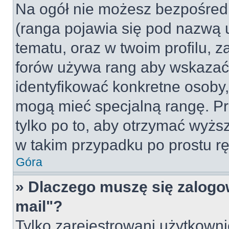
Na ogół nie możesz bezpośredn
(ranga pojawia się pod nazwą 
tematu, oraz w twoim profilu, 
forów używa rang aby wskazać l
identyfikować konkretne osoby,
mogą mieć specjalną rangę. Pr
tylko po to, aby otrzymać wyżs
w takim przypadku po prostu rę
Góra
» Dlaczego muszę się zalogow
mail"?
Tylko zarejestrowani użytkown