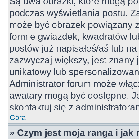
Są dwa obrazki, które mogą po
podczas wyświetlania postu. Za
może być obrazek powiązany z
formie gwiazdek, kwadratów lu
postów już napisałeś/aś lub na 
zazwyczaj większy, jest znany j
unikatowy lub spersonalizowan
Administrator forum może włąc
awatary mogą być dostępne. J
skontaktuj się z administratoram
Góra
» Czym jest moja ranga i jak