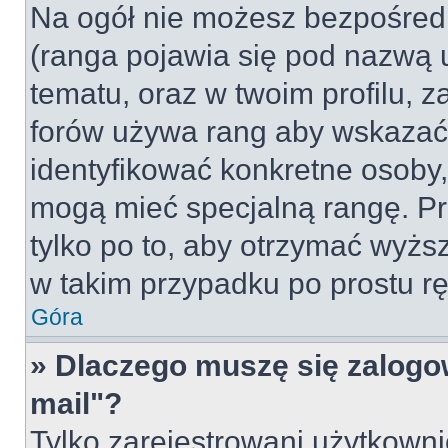
Na ogół nie możesz bezpośredn
(ranga pojawia się pod nazwą 
tematu, oraz w twoim profilu, 
forów używa rang aby wskazać l
identyfikować konkretne osoby,
mogą mieć specjalną rangę. Pr
tylko po to, aby otrzymać wyżs
w takim przypadku po prostu rę
Góra
» Dlaczego muszę się zalogow
mail"?
Tylko zarejestrowani użytkown