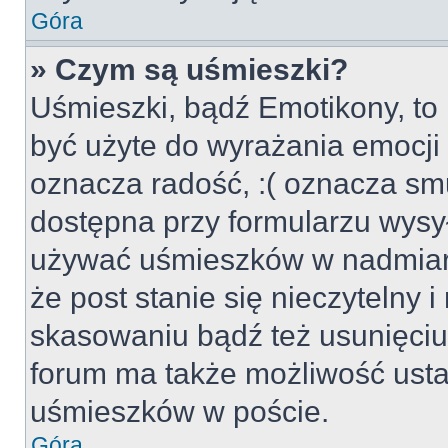
Góra
» Czym są uśmieszki?
Uśmieszki, bądź Emotikony, to 
być użyte do wyrażania emocji p
oznacza radość, :( oznacza smu
dostępna przy formularzu wysył
używać uśmieszków w nadmiar
że post stanie się nieczytelny 
skasowaniu bądź też usunięciu 
forum ma także możliwość usta
uśmieszków w poście.
Góra