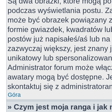
Są dwa obrazki, które mogą po
podczas wyświetlania postu. Za
może być obrazek powiązany z
formie gwiazdek, kwadratów lu
postów już napisałeś/aś lub na 
zazwyczaj większy, jest znany j
unikatowy lub spersonalizowan
Administrator forum może włąc
awatary mogą być dostępne. J
skontaktuj się z administratoram
Góra
» Czym jest moja ranga i jak