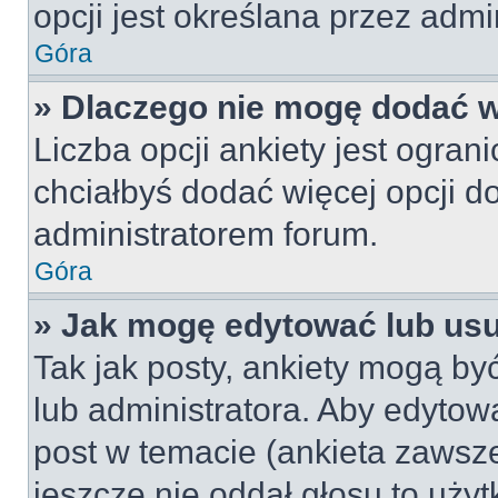
opcji jest określana przez admin
Góra
» Dlaczego nie mogę dodać wi
Liczba opcji ankiety jest ogran
chciałbyś dodać więcej opcji do
administratorem forum.
Góra
» Jak mogę edytować lub us
Tak jak posty, ankiety mogą by
lub administratora. Aby edyto
post w temacie (ankieta zawsze 
jeszcze nie oddał głosu to uży