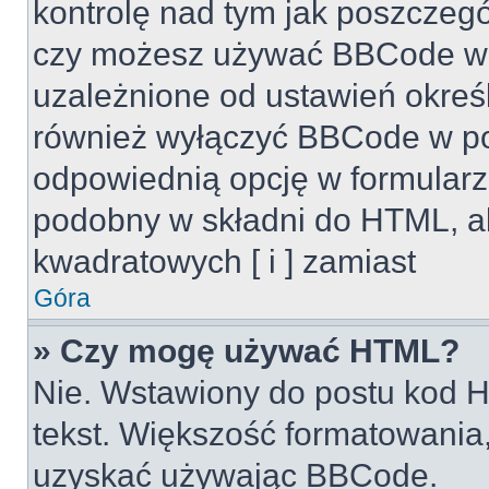
kontrolę nad tym jak poszczeg
czy możesz używać BBCode w s
uzależnione od ustawień okreś
również wyłączyć BBCode w po
odpowiednią opcję w formularz
podobny w składni do HTML, al
kwadratowych [ i ] zamiast
Góra
» Czy mogę używać HTML?
Nie. Wstawiony do postu kod H
tekst. Większość formatowani
uzyskać używając BBCode.