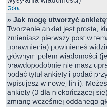
wysyłania wiadomości)
Góra
» Jak mogę utworzyć ankietę
Tworzenie ankiet jest proste, k
zmieniasz pierwszy post w tem
uprawnienia) powinieneś widzi
głównym polem wiadomości (jeśl
prawdopodobnie nie masz upraw
podać tytuł ankiety i podać pr
wpisujesz w nowej linii). Może
ankiety (0 dla niekończącej si
zmianę wcześniej oddanego gł