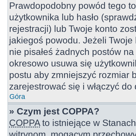
Prawdopodobny powód tego to
użytkownika lub hasło (sprawdź
rejestracji) lub Twoje konto zo
jakiegoś powodu. Jeżeli Twoje 
nie pisałeś żadnych postów na
okresowo usuwa się użytkownik
postu aby zmniejszyć rozmiar 
zarejestrować się i włączyć do 
Góra
» Czym jest COPPA?
COPPA
to istniejące w Stanac
witrynom, mogącym przechowy