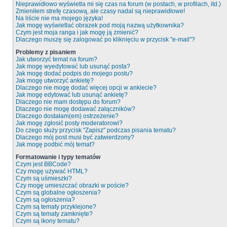
Nieprawidłowo wyświetla mi się czas na forum (w postach, w profilach, itd.)
Zmieniłem strefę czasową, ale czasy nadal są nieprawidłowe!
Na liście nie ma mojego języka!
Jak mogę wyświetlać obrazek pod moją nazwą użytkownika?
Czym jest moja ranga i jak mogę ją zmienić?
Dlaczego muszę się zalogować po kliknięciu w przycisk "e-mail"?
Problemy z pisaniem
Jak utworzyć temat na forum?
Jak mogę wyedytować lub usunąć posta?
Jak mogę dodać podpis do mojego postu?
Jak mogę utworzyć ankietę?
Dlaczego nie mogę dodać więcej opcji w ankiecie?
Jak mogę edytować lub usunąć ankietę?
Dlaczego nie mam dostępu do forum?
Dlaczego nie mogę dodawać załączników?
Dlaczego dostałam(em) ostrzeżenie?
Jak mogę zgłosić posty moderatorowi?
Do czego służy przycisk "Zapisz" podczas pisania tematu?
Dlaczego mój post musi być zatwierdzony?
Jak mogę podbić mój temat?
Formatowanie i typy tematów
Czym jest BBCode?
Czy mogę używać HTML?
Czym są uśmieszki?
Czy mogę umieszczać obrazki w poście?
Czym są globalne ogłoszenia?
Czym są ogłoszenia?
Czym są tematy przyklejone?
Czym są tematy zamknięte?
Czym są ikony tematu?