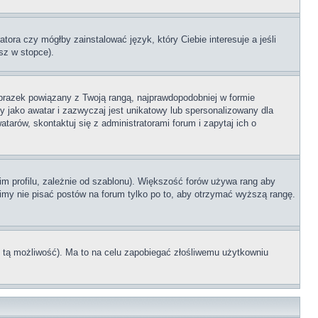
tora czy mógłby zainstalować język, który Ciebie interesuje a jeśli
sz w stopce).
brazek powiązany z Twoją rangą, najprawdopodobniej w formie
y jako awatar i zazwyczaj jest unikatowy lub spersonalizowany dla
rów, skontaktuj się z administratorami forum i zapytaj ich o
im profilu, zależnie od szablonu). Większość forów używa rang aby
simy nie pisać postów na forum tylko po to, aby otrzymać wyższą rangę.
ł tą możliwość). Ma to na celu zapobiegać złośliwemu użytkowniu