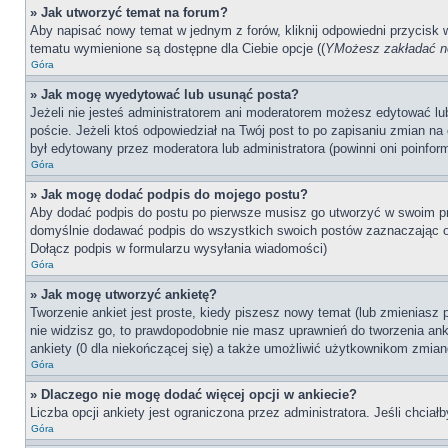
» Jak utworzyć temat na forum?
Aby napisać nowy temat w jednym z forów, kliknij odpowiedni przycisk
tematu wymienione są dostępne dla Ciebie opcje ((
YMożesz zakładać no
Góra
» Jak mogę wyedytować lub usunąć posta?
Jeżeli nie jesteś administratorem ani moderatorem możesz edytować lub 
poście. Jeżeli ktoś odpowiedział na Twój post to po zapisaniu zmian na 
był edytowany przez moderatora lub administratora (powinni oni poinfor
Góra
» Jak mogę dodać podpis do mojego postu?
Aby dodać podpis do postu po pierwsze musisz go utworzyć w swoim pr
domyślnie dodawać podpis do wszystkich swoich postów zaznaczając o
Dołącz podpis w formularzu wysyłania wiadomości)
Góra
» Jak mogę utworzyć ankietę?
Tworzenie ankiet jest proste, kiedy piszesz nowy temat (lub zmieniasz
nie widzisz go, to prawdopodobnie nie masz uprawnień do tworzenia anki
ankiety (0 dla niekończącej się) a także umożliwić użytkownikom zmian
Góra
» Dlaczego nie mogę dodać więcej opcji w ankiecie?
Liczba opcji ankiety jest ograniczona przez administratora. Jeśli chciał
Góra