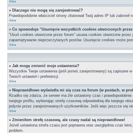
Góra
» Dlaczego nie mogę się zarejestrować?
Prawdopodobnie właściciel strony zbanował Twój adres IP lub zabronił n
Góra
» Co spowoduje "Usunięcie wszystkich cookies utworzonych prze
“Usuń cookies utworzone przez forum” usuwa cookies utworzone przez p
zapamiętywanie nieprzeczytanych postów. Usunięcie cookies może po
Góra
» Jak mogę zmienić moje ustawienia?
Wszystkie Twoje ustawienia (jeśli jesteś zarejestrowany) są zapisane w 
Twoich ustawień i preferencji.
Góra
» Nieprawidłowo wyświetla mi się czas na forum (w postach, w profi
Rzadko się zdarza, że serwer ma źle ustawiony czas i prawdopodobnie p
twojego profilu, wybierając strefę czasową odpowiednią dla twojego ob
jedynie przez zarejestrowanych użytkowników. Jeśli więc jeszcze się nie
Góra
» Zmieniłem strefę czasową, ale czasy nadal są nieprawidłowe!
Jeżeli ustawiona strefa czasu jest poprawna oraz uwzględnia czas letni
problem.