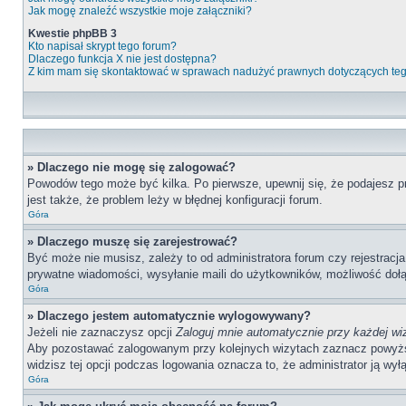
Jak mogę znaleźć wszystkie moje załączniki?
Kwestie phpBB 3
Kto napisał skrypt tego forum?
Dlaczego funkcja X nie jest dostępna?
Z kim mam się skontaktować w sprawach nadużyć prawnych dotyczących te
» Dlaczego nie mogę się zalogować?
Powodów tego może być kilka. Po pierwsze, upewnij się, że podajesz pr
jest także, że problem leży w błędnej konfiguracji forum.
Góra
» Dlaczego muszę się zarejestrować?
Być może nie musisz, zależy to od administratora forum czy rejestracj
prywatne wiadomości, wysyłanie maili do użytkowników, możliwość dołąc
Góra
» Dlaczego jestem automatycznie wylogowywany?
Jeżeli nie zaznaczysz opcji
Zaloguj mnie automatycznie przy każdej wi
Aby pozostawać zalogowanym przy kolejnych wizytach zaznacz powyższą o
widzisz tej opcji podczas logowania oznacza to, że administrator ją wyłą
Góra