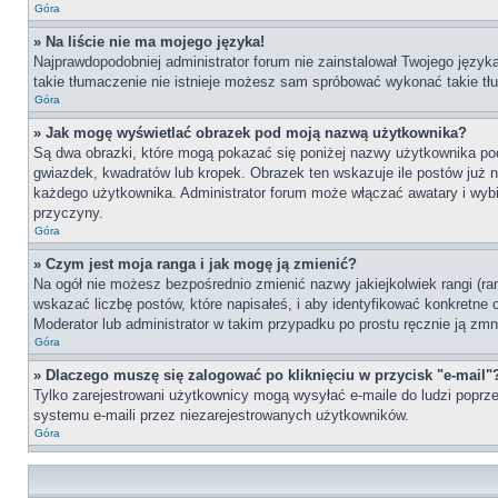
Góra
» Na liście nie ma mojego języka!
Najprawdopodobniej administrator forum nie zainstalował Twojego języka 
takie tłumaczenie nie istnieje możesz sam spróbować wykonać takie tłu
Góra
» Jak mogę wyświetlać obrazek pod moją nazwą użytkownika?
Są dwa obrazki, które mogą pokazać się poniżej nazwy użytkownika po
gwiazdek, kwadratów lub kropek. Obrazek ten wskazuje ile postów już na
każdego użytkownika. Administrator forum może włączać awatary i wybie
przyczyny.
Góra
» Czym jest moja ranga i jak mogę ją zmienić?
Na ogół nie możesz bezpośrednio zmienić nazwy jakiejkolwiek rangi (ra
wskazać liczbę postów, które napisałeś, i aby identyfikować konkretne
Moderator lub administrator w takim przypadku po prostu ręcznie ją zmn
Góra
» Dlaczego muszę się zalogować po kliknięciu w przycisk "e-mail"
Tylko zarejestrowani użytkownicy mogą wysyłać e-maile do ludzi poprze
systemu e-maili przez niezarejestrowanych użytkowników.
Góra