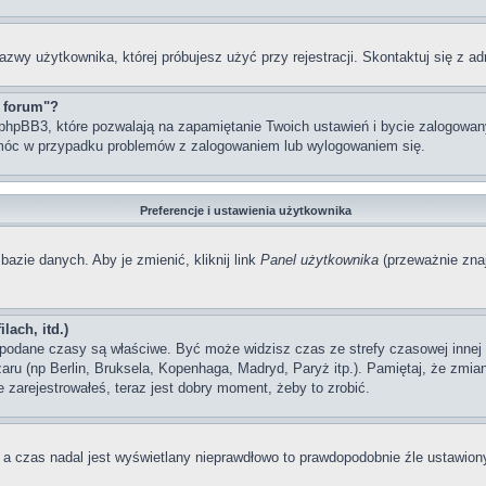
azwy użytkownika, której próbujesz użyć przy rejestracji. Skontaktuj się z 
z forum"?
hpBB3, które pozwalają na zapamiętanie Twoich ustawień i bycie zalogowanym
móc w przypadku problemów z zalogowaniem lub wylogowaniem się.
Preferencje i ustawienia użytkownika
bazie danych. Aby je zmienić, kliknij link
Panel użytkownika
(przeważnie znaj
lach, itd.)
odane czasy są właściwe. Być może widzisz czas ze strefy czasowej innej ni
szaru (np Berlin, Bruksela, Kopenhaga, Madryd, Paryż itp.). Pamiętaj, że zm
 zarejestrowałeś, teraz jest dobry moment, żeby to zrobić.
, a czas nadal jest wyświetlany nieprawdłowo to prawdopodobnie źle ustawiony