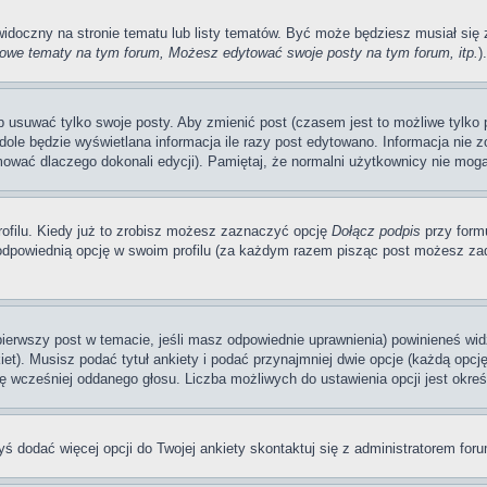
 widoczny na stronie tematu lub listy tematów. Być może będziesz musiał si
we tematy na tym forum, Możesz edytować swoje posty na tym forum, itp.
).
usuwać tylko swoje posty. Aby zmienić post (czasem jest to możliwe tylko pr
dole będzie wyświetlana informacja ile razy post edytowano. Informacja nie zo
mować dlaczego dokonali edycji). Pamiętaj, że normalni użytkownicy nie mogą
ofilu. Kiedy już to zrobisz możesz zaznaczyć opcję
Dołącz podpis
przy form
dpowiednią opcję w swoim profilu (za każdym razem pisząc post możesz zad
 pierwszy post w temacie, jeśli masz odpowiednie uprawnienia) powinieneś wi
et). Musisz podać tytuł ankiety i podać przynajmniej dwie opcje (każdą opcj
ę wcześniej oddanego głosu. Liczba możliwych do ustawienia opcji jest okreś
byś dodać więcej opcji do Twojej ankiety skontaktuj się z administratorem for