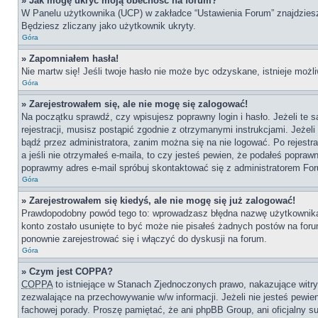
» Jak mogę ukryć moją obecność na forum?
W Panelu użytkownika (UCP) w zakładce “Ustawienia Forum” znajdziesz o
Będziesz zliczany jako użytkownik ukryty.
Góra
» Zapomniałem hasła!
Nie martw się! Jeśli twoje hasło nie może byc odzyskane, istnieje możli
Góra
» Zarejestrowałem się, ale nie mogę się zalogować!
Na początku sprawdź, czy wpisujesz poprawny login i hasło. Jeżeli te
rejestracji, musisz postąpić zgodnie z otrzymanymi instrukcjami. Jeże
bądź przez administratora, zanim można się na nie logować. Po rejestr
a jeśli nie otrzymałeś e-maila, to czy jesteś pewien, że podałeś popr
poprawmy adres e-mail spróbuj skontaktować się z administratorem Fo
Góra
» Zarejestrowałem się kiedyś, ale nie mogę się już zalogować!
Prawdopodobny powód tego to: wprowadzasz błędna nazwę użytkownika lub
konto zostało usunięte to być może nie pisałeś żadnych postów na for
ponownie zarejestrować się i włączyć do dyskusji na forum.
Góra
» Czym jest COPPA?
COPPA
to istniejące w Stanach Zjednoczonych prawo, nakazujące wit
zezwalające na przechowywanie w/w informacji. Jeżeli nie jesteś pewien,
fachowej porady. Proszę pamiętać, że ani phpBB Group, ani oficjalny su