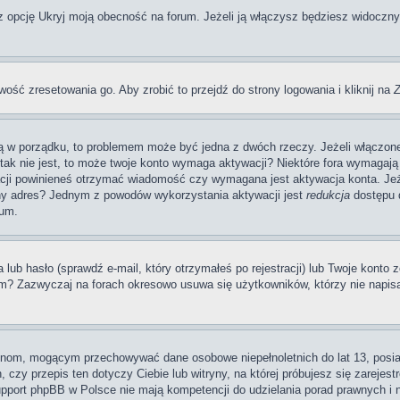
pcję Ukryj moją obecność na forum. Jeżeli ją włączysz będziesz widoczny na
wość zresetowania go. Aby zrobić to przejdź do strony logowania i kliknij na
Z
 są w porządku, to problemem może być jedna z dwóch rzeczy. Jeżeli włączon
li tak nie jest, to może twoje konto wymaga aktywacji? Niektóre fora wymag
acji powinieneś otrzymać wiadomość czy wymagana jest aktywacja konta. Jeże
awny adres? Jednym z powodów wykorzystania aktywacji jest
redukcja
dostępu d
rum.
 hasło (sprawdź e-mail, który otrzymałeś po rejestracji) lub Twoje konto zo
um? Zazwyczaj na forach okresowo usuwa się użytkowników, którzy nie napis
rynom, mogącym przechowywać dane osobowe niepełnoletnich do lat 13, posi
 czy przepis ten dotyczy Ciebie lub witryny, na której próbujesz się zarejest
pport phpBB w Polsce nie mają kompetencji do udzielania porad prawnych i ni