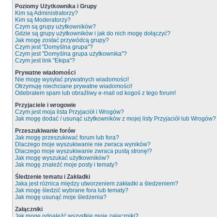
Poziomy Użytkownika i Grupy
Kim są Administratorzy?
Kim są Moderatorzy?
Czym są grupy użytkowników?
Gdzie są grupy użytkowników i jak do nich mogę dołączyć?
Jak mogę zostać przywódcą grupy?
Czym jest "Domyślna grupa"?
Czym jest "Domyślna grupa użytkownika"?
Czym jest link "Ekipa"?
Prywatne wiadomości
Nie mogę wysyłać prywatnych wiadomości!
Otrzymuję niechciane prywatne wiadomości!
Odebrałem spam lub obraźliwy e-mail od kogoś z tego forum!
Przyjaciele i wrogowie
Czym jest moja lista Przyjaciół i Wrogów?
Jak mogę dodać / usunąć użytkowników z mojej listy Przyjaciół lub Wrogów?
Przeszukiwanie forów
Jak mogę przeszukiwać forum lub fora?
Dlaczego moje wyszukiwanie nie zwraca wyników?
Dlaczego moje wyszukiwanie zwraca pustą stronę!?
Jak mogę wyszukać użytkowników?
Jak mogę znaleźć moje posty i tematy?
Śledzenie tematu i Zakładki
Jaka jest różnica między utworzeniem zakładki a śledzeniem?
Jak mogę śledzić wybrane fora lub tematy?
Jak mogę usunąć moje śledzenia?
Załączniki
Jak mogę odnaleźć wszystkie moje załączniki?