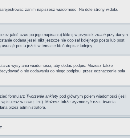
ę zarejestrować zanim napiszesz wiadomość. Na dole strony widoku
zez jakiś czas po jego napisaniu) kliknij w przycisk
zmień
przy danym
stanie dodana jeżeli nikt jeszcze nie dopisał kolejnego postu lub post
 usunąć postu jeżeli w temacie ktoś dopisał kolejny.
ularzu wysyłania wiadomości, aby dodać podpis. Możesz także
ecydować o nie dodawaniu do niego podpisu, przez odznaczenie pola
dzieć formularz
Tworzenie ankiety
pod głównym polem wiadomości (jeśli
ę wpisujesz w nowej linii). Możesz także wyznaczyć czas trwania
lana przez administratora.
um.