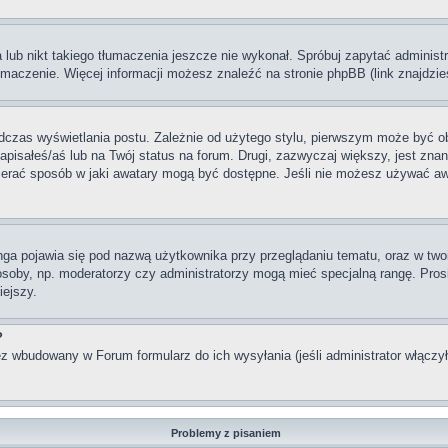
lub nikt takiego tłumaczenia jeszcze nie wykonał. Spróbuj zapytać administra
maczenie. Więcej informacji możesz znaleźć na stronie phpBB (link znajdzie
dczas wyświetlania postu. Zależnie od użytego stylu, pierwszym może być o
pisałeś/aś lub na Twój status na forum. Drugi, zazwyczaj większy, jest znan
rać sposób w jaki awatary mogą być dostępne. Jeśli nie możesz używać awata
nga pojawia się pod nazwą użytkownika przy przeglądaniu tematu, oraz w two
 osoby, np. moderatorzy czy administratorzy mogą mieć specjalną rangę. Pro
iejszy.
?
z wbudowany w Forum formularz do ich wysyłania (jeśli administrator włączy
Problemy z pisaniem