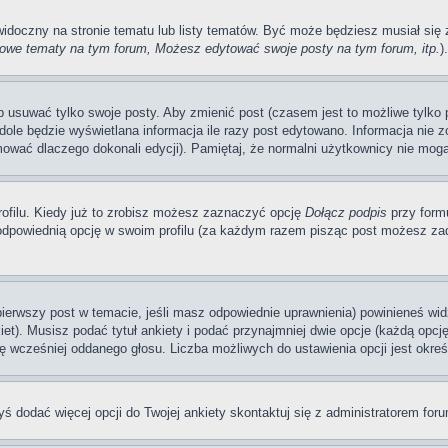
 widoczny na stronie tematu lub listy tematów. Być może będziesz musiał si
we tematy na tym forum, Możesz edytować swoje posty na tym forum, itp.
).
usuwać tylko swoje posty. Aby zmienić post (czasem jest to możliwe tylko pr
dole będzie wyświetlana informacja ile razy post edytowano. Informacja nie zo
mować dlaczego dokonali edycji). Pamiętaj, że normalni użytkownicy nie mogą
ofilu. Kiedy już to zrobisz możesz zaznaczyć opcję
Dołącz podpis
przy form
dpowiednią opcję w swoim profilu (za każdym razem pisząc post możesz zad
 pierwszy post w temacie, jeśli masz odpowiednie uprawnienia) powinieneś wi
et). Musisz podać tytuł ankiety i podać przynajmniej dwie opcje (każdą opcj
ę wcześniej oddanego głosu. Liczba możliwych do ustawienia opcji jest okreś
byś dodać więcej opcji do Twojej ankiety skontaktuj się z administratorem for