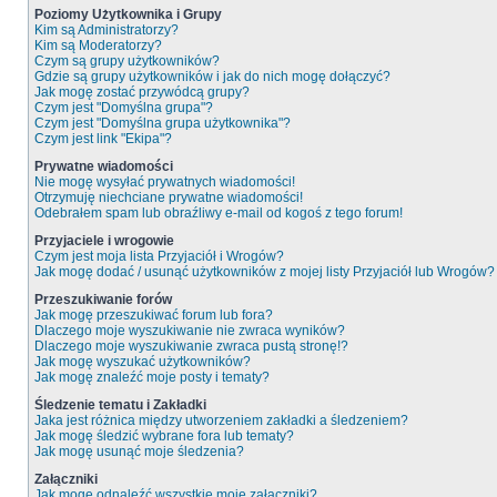
Poziomy Użytkownika i Grupy
Kim są Administratorzy?
Kim są Moderatorzy?
Czym są grupy użytkowników?
Gdzie są grupy użytkowników i jak do nich mogę dołączyć?
Jak mogę zostać przywódcą grupy?
Czym jest "Domyślna grupa"?
Czym jest "Domyślna grupa użytkownika"?
Czym jest link "Ekipa"?
Prywatne wiadomości
Nie mogę wysyłać prywatnych wiadomości!
Otrzymuję niechciane prywatne wiadomości!
Odebrałem spam lub obraźliwy e-mail od kogoś z tego forum!
Przyjaciele i wrogowie
Czym jest moja lista Przyjaciół i Wrogów?
Jak mogę dodać / usunąć użytkowników z mojej listy Przyjaciół lub Wrogów?
Przeszukiwanie forów
Jak mogę przeszukiwać forum lub fora?
Dlaczego moje wyszukiwanie nie zwraca wyników?
Dlaczego moje wyszukiwanie zwraca pustą stronę!?
Jak mogę wyszukać użytkowników?
Jak mogę znaleźć moje posty i tematy?
Śledzenie tematu i Zakładki
Jaka jest różnica między utworzeniem zakładki a śledzeniem?
Jak mogę śledzić wybrane fora lub tematy?
Jak mogę usunąć moje śledzenia?
Załączniki
Jak mogę odnaleźć wszystkie moje załączniki?