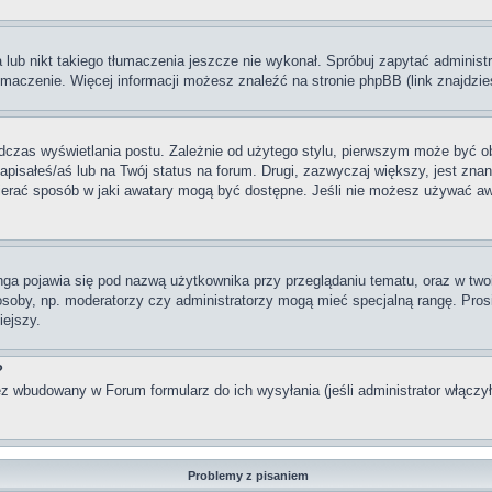
lub nikt takiego tłumaczenia jeszcze nie wykonał. Spróbuj zapytać administra
maczenie. Więcej informacji możesz znaleźć na stronie phpBB (link znajdzie
dczas wyświetlania postu. Zależnie od użytego stylu, pierwszym może być o
pisałeś/aś lub na Twój status na forum. Drugi, zazwyczaj większy, jest znan
rać sposób w jaki awatary mogą być dostępne. Jeśli nie możesz używać awata
nga pojawia się pod nazwą użytkownika przy przeglądaniu tematu, oraz w two
 osoby, np. moderatorzy czy administratorzy mogą mieć specjalną rangę. Pro
iejszy.
?
z wbudowany w Forum formularz do ich wysyłania (jeśli administrator włączy
Problemy z pisaniem