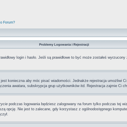
go Forum?
Problemy Logowania i Rejestracji
awidłowy login i hasło. Jeśli są prawidłowe to być może zostałeś wyrzucony 
a jest konieczna aby móc pisać wiadomości. Jednakże rejestracja umożliwi Ci
zenia awatara, subskrypcja grup użytkowników itd. Rejestracja zajmie Ci ch
zycie
podczas logowania będziesz zalogowany na forum tylko podczas tej wizy
pcję. Nie jest to zalecane, gdy korzystasz z ogólnodostępnego komputera, n
czył.