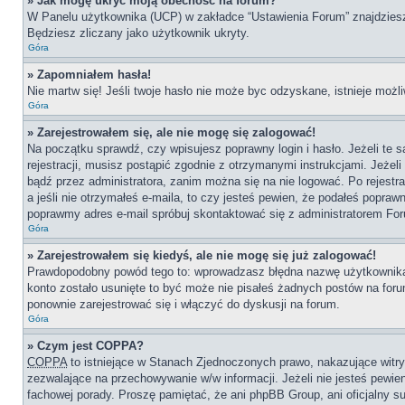
» Jak mogę ukryć moją obecność na forum?
W Panelu użytkownika (UCP) w zakładce “Ustawienia Forum” znajdziesz o
Będziesz zliczany jako użytkownik ukryty.
Góra
» Zapomniałem hasła!
Nie martw się! Jeśli twoje hasło nie może byc odzyskane, istnieje możli
Góra
» Zarejestrowałem się, ale nie mogę się zalogować!
Na początku sprawdź, czy wpisujesz poprawny login i hasło. Jeżeli te
rejestracji, musisz postąpić zgodnie z otrzymanymi instrukcjami. Jeże
bądź przez administratora, zanim można się na nie logować. Po rejestr
a jeśli nie otrzymałeś e-maila, to czy jesteś pewien, że podałeś popr
poprawmy adres e-mail spróbuj skontaktować się z administratorem Fo
Góra
» Zarejestrowałem się kiedyś, ale nie mogę się już zalogować!
Prawdopodobny powód tego to: wprowadzasz błędna nazwę użytkownika lub
konto zostało usunięte to być może nie pisałeś żadnych postów na for
ponownie zarejestrować się i włączyć do dyskusji na forum.
Góra
» Czym jest COPPA?
COPPA
to istniejące w Stanach Zjednoczonych prawo, nakazujące wit
zezwalające na przechowywanie w/w informacji. Jeżeli nie jesteś pewien,
fachowej porady. Proszę pamiętać, że ani phpBB Group, ani oficjalny su