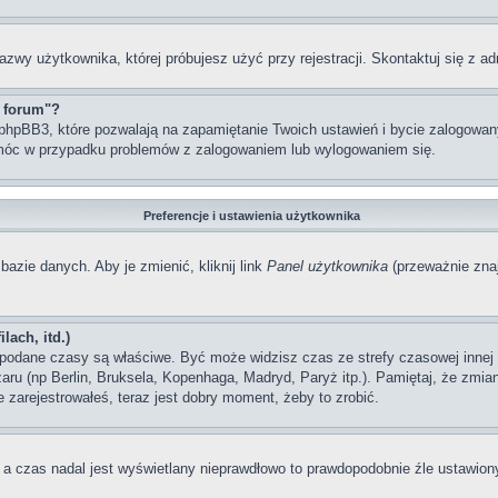
azwy użytkownika, której próbujesz użyć przy rejestracji. Skontaktuj się z 
z forum"?
hpBB3, które pozwalają na zapamiętanie Twoich ustawień i bycie zalogowanym
móc w przypadku problemów z zalogowaniem lub wylogowaniem się.
Preferencje i ustawienia użytkownika
bazie danych. Aby je zmienić, kliknij link
Panel użytkownika
(przeważnie znaj
lach, itd.)
odane czasy są właściwe. Być może widzisz czas ze strefy czasowej innej ni
szaru (np Berlin, Bruksela, Kopenhaga, Madryd, Paryż itp.). Pamiętaj, że zm
 zarejestrowałeś, teraz jest dobry moment, żeby to zrobić.
, a czas nadal jest wyświetlany nieprawdłowo to prawdopodobnie źle ustawiony