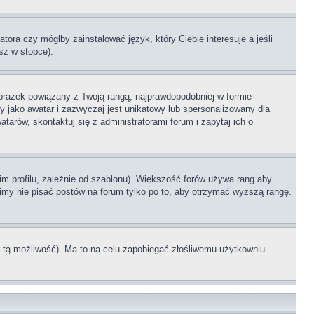
tora czy mógłby zainstalować język, który Ciebie interesuje a jeśli
sz w stopce).
brazek powiązany z Twoją rangą, najprawdopodobniej w formie
y jako awatar i zazwyczaj jest unikatowy lub spersonalizowany dla
rów, skontaktuj się z administratorami forum i zapytaj ich o
im profilu, zależnie od szablonu). Większość forów używa rang aby
simy nie pisać postów na forum tylko po to, aby otrzymać wyższą rangę.
ł tą możliwość). Ma to na celu zapobiegać złośliwemu użytkowniu