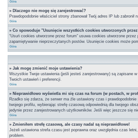
Góra
» Dlaczego nie mogę się zarejestrować?
Prawdopodobnie właściciel strony zbanował Twój adres IP lub zabronił n
Góra
» Co spowoduje "Usunięcie wszystkich cookies utworzonych prze
“Usuń cookies utworzone przez forum” usuwa cookies utworzone przez p
zapamiętywanie nieprzeczytanych postów. Usunięcie cookies może po
Góra
» Jak mogę zmienić moje ustawienia?
Wszystkie Twoje ustawienia (jeśli jesteś zarejestrowany) są zapisane w 
Twoich ustawień i preferencji.
Góra
» Nieprawidłowo wyświetla mi się czas na forum (w postach, w profi
Rzadko się zdarza, że serwer ma źle ustawiony czas i prawdopodobnie p
twojego profilu, wybierając strefę czasową odpowiednią dla twojego ob
jedynie przez zarejestrowanych użytkowników. Jeśli więc jeszcze się nie
Góra
» Zmieniłem strefę czasową, ale czasy nadal są nieprawidłowe!
Jeżeli ustawiona strefa czasu jest poprawna oraz uwzględnia czas letni
problem.