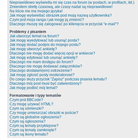
Nieprawidłowo wyświetla mi się czas na forum (w postach, w profilach, itd.)
Zmieniłem strefę czasową, ale czasy nadal są nieprawidłowe!
Na liście nie ma mojego języka!
Jak mogę wyświetlać obrazek pod moją nazwą użytkownika?
Czym jest moja ranga i jak mogę ją zmienić?
Dlaczego muszę się zalogować po kliknięciu w przycisk "e-mail"?
Problemy z pisaniem
Jak utworzyć temat na forum?
Jak mogę wyedytować lub usunąć posta?
Jak mogę dodać podpis do mojego postu?
Jak mogę utworzyć ankietę?
Dlaczego nie mogę dodać więcej opcji w ankiecie?
Jak mogę edytować lub usunąć ankietę?
Dlaczego nie mam dostępu do forum?
Dlaczego nie mogę dodawać załączników?
Dlaczego dostałam(em) ostrzeżenie?
Jak mogę zgłosić posty moderatorowi?
Do czego służy przycisk "Zapisz" podczas pisania tematu?
Dlaczego mój post musi być zatwierdzony?
Jak mogę podbić mój temat?
Formatowanie i typy tematów
Czym jest BBCode?
Czy mogę używać HTML?
Czym są uśmieszki?
Czy mogę umieszczać obrazki w poście?
Czym są globalne ogłoszenia?
Czym są ogłoszenia?
Czym są tematy przyklejone?
Czym są tematy zamknięte?
Czym są ikony tematu?