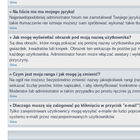
Góra
» Na liście nie ma mojego języka!
Najprawdopodobniej administrator forum nie zainstalował Twojego języka 
takie tłumaczenie nie istnieje możesz sam spróbować wykonać takie tłu
Góra
» Jak mogę wyświetlać obrazek pod moją nazwą użytkownika?
Są dwa obrazki, które mogą pokazać się poniżej nazwy użytkownika po
gwiazdek, kwadratów lub kropek. Obrazek ten wskazuje ile postów już na
każdego użytkownika. Administrator forum może włączać awatary i wybie
przyczyny.
Góra
» Czym jest moja ranga i jak mogę ją zmienić?
Na ogół nie możesz bezpośrednio zmienić nazwy jakiejkolwiek rangi (ra
wskazać liczbę postów, które napisałeś, i aby identyfikować konkretne
Moderator lub administrator w takim przypadku po prostu ręcznie ją zmn
Góra
» Dlaczego muszę się zalogować po kliknięciu w przycisk "e-mail"
Tylko zarejestrowani użytkownicy mogą wysyłać e-maile do ludzi poprze
systemu e-maili przez niezarejestrowanych użytkowników.
Góra