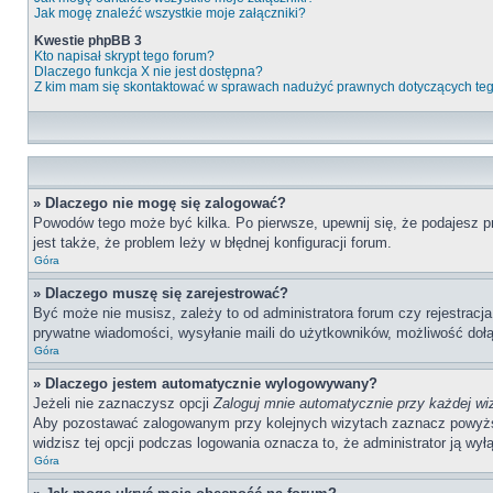
Jak mogę znaleźć wszystkie moje załączniki?
Kwestie phpBB 3
Kto napisał skrypt tego forum?
Dlaczego funkcja X nie jest dostępna?
Z kim mam się skontaktować w sprawach nadużyć prawnych dotyczących te
» Dlaczego nie mogę się zalogować?
Powodów tego może być kilka. Po pierwsze, upewnij się, że podajesz pr
jest także, że problem leży w błędnej konfiguracji forum.
Góra
» Dlaczego muszę się zarejestrować?
Być może nie musisz, zależy to od administratora forum czy rejestracj
prywatne wiadomości, wysyłanie maili do użytkowników, możliwość dołąc
Góra
» Dlaczego jestem automatycznie wylogowywany?
Jeżeli nie zaznaczysz opcji
Zaloguj mnie automatycznie przy każdej wi
Aby pozostawać zalogowanym przy kolejnych wizytach zaznacz powyższą o
widzisz tej opcji podczas logowania oznacza to, że administrator ją wyłą
Góra