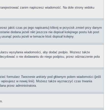
ę zarejestrować zanim napiszesz wiadomość. Na dole strony widoku
zez jakiś czas po jego napisaniu) kliknij w przycisk
zmień
przy danym
stanie dodana jeżeli nikt jeszcze nie dopisał kolejnego postu lub post
 usunąć postu jeżeli w temacie ktoś dopisał kolejny.
ularzu wysyłania wiadomości, aby dodać podpis. Możesz także
ecydować o nie dodawaniu do niego podpisu, przez odznaczenie pola
dzieć formularz
Tworzenie ankiety
pod głównym polem wiadomości (jeśli
ę wpisujesz w nowej linii). Możesz także wyznaczyć czas trwania
lana przez administratora.
um.