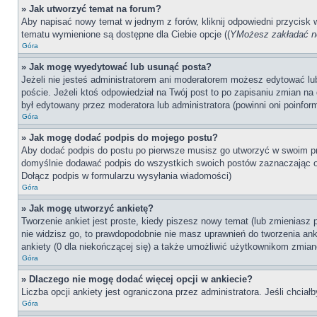
» Jak utworzyć temat na forum?
Aby napisać nowy temat w jednym z forów, kliknij odpowiedni przycisk
tematu wymienione są dostępne dla Ciebie opcje ((
YMożesz zakładać no
Góra
» Jak mogę wyedytować lub usunąć posta?
Jeżeli nie jesteś administratorem ani moderatorem możesz edytować lub 
poście. Jeżeli ktoś odpowiedział na Twój post to po zapisaniu zmian na 
był edytowany przez moderatora lub administratora (powinni oni poinfor
Góra
» Jak mogę dodać podpis do mojego postu?
Aby dodać podpis do postu po pierwsze musisz go utworzyć w swoim pr
domyślnie dodawać podpis do wszystkich swoich postów zaznaczając o
Dołącz podpis w formularzu wysyłania wiadomości)
Góra
» Jak mogę utworzyć ankietę?
Tworzenie ankiet jest proste, kiedy piszesz nowy temat (lub zmieniasz
nie widzisz go, to prawdopodobnie nie masz uprawnień do tworzenia anki
ankiety (0 dla niekończącej się) a także umożliwić użytkownikom zmian
Góra
» Dlaczego nie mogę dodać więcej opcji w ankiecie?
Liczba opcji ankiety jest ograniczona przez administratora. Jeśli chciał
Góra