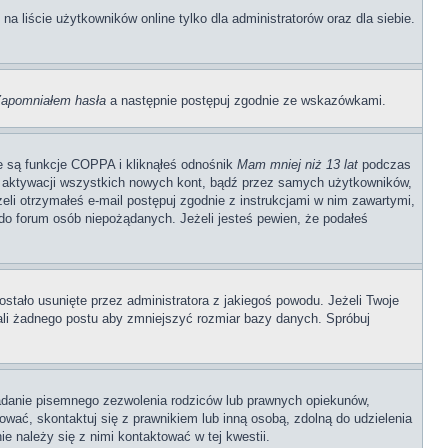
 liście użytkowników online tylko dla administratorów oraz dla siebie.
apomniałem hasła
a następnie postępuj zgodnie ze wskazówkami.
e są funkcje COPPA i kliknąłeś odnośnik
Mam mniej niż 13 lat
podczas
ają aktywacji wszystkich nowych kont, bądź przez samych użytkowników,
li otrzymałeś e-mail postępuj zgodnie z instrukcjami w nim zawartymi,
o forum osób niepożądanych. Jeżeli jesteś pewien, że podałeś
stało usunięte przez administratora z jakiegoś powodu. Jeżeli Twoje
ali żadnego postu aby zmniejszyć rozmiar bazy danych. Spróbuj
adanie pisemnego zezwolenia rodziców lub prawnych opiekunów,
rować, skontaktuj się z prawnikiem lub inną osobą, zdolną do udzielenia
e należy się z nimi kontaktować w tej kwestii.