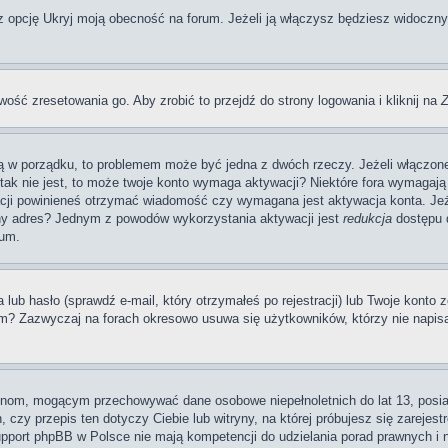
pcję Ukryj moją obecność na forum. Jeżeli ją włączysz będziesz widoczny na
wość zresetowania go. Aby zrobić to przejdź do strony logowania i kliknij na
Z
 są w porządku, to problemem może być jedna z dwóch rzeczy. Jeżeli włączon
li tak nie jest, to może twoje konto wymaga aktywacji? Niektóre fora wymag
acji powinieneś otrzymać wiadomość czy wymagana jest aktywacja konta. Jeże
awny adres? Jednym z powodów wykorzystania aktywacji jest
redukcja
dostępu d
rum.
 hasło (sprawdź e-mail, który otrzymałeś po rejestracji) lub Twoje konto zo
um? Zazwyczaj na forach okresowo usuwa się użytkowników, którzy nie napis
rynom, mogącym przechowywać dane osobowe niepełnoletnich do lat 13, posi
 czy przepis ten dotyczy Ciebie lub witryny, na której próbujesz się zarejest
pport phpBB w Polsce nie mają kompetencji do udzielania porad prawnych i ni