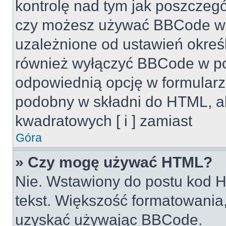
kontrolę nad tym jak poszczeg
czy możesz używać BBCode w s
uzależnione od ustawień okreś
również wyłączyć BBCode w po
odpowiednią opcję w formularz
podobny w składni do HTML, al
kwadratowych [ i ] zamiast
Góra
» Czy mogę używać HTML?
Nie. Wstawiony do postu kod H
tekst. Większość formatowani
uzyskać używając BBCode.