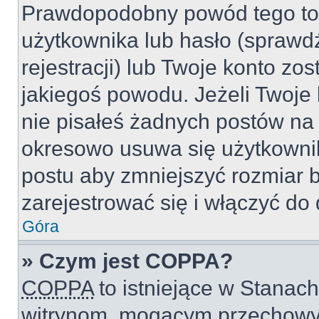
Prawdopodobny powód tego to
użytkownika lub hasło (sprawdź
rejestracji) lub Twoje konto zo
jakiegoś powodu. Jeżeli Twoje 
nie pisałeś żadnych postów na
okresowo usuwa się użytkownik
postu aby zmniejszyć rozmiar 
zarejestrować się i włączyć do 
Góra
» Czym jest COPPA?
COPPA
to istniejące w Stanac
witrynom, mogącym przechowy