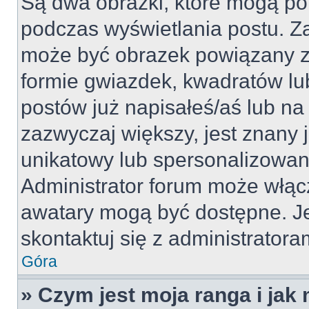
Są dwa obrazki, które mogą po
podczas wyświetlania postu. Za
może być obrazek powiązany z
formie gwiazdek, kwadratów lu
postów już napisałeś/aś lub na 
zazwyczaj większy, jest znany j
unikatowy lub spersonalizowan
Administrator forum może włąc
awatary mogą być dostępne. J
skontaktuj się z administratoram
Góra
» Czym jest moja ranga i jak