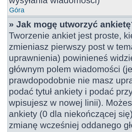
wysyłania wiadomości)
Góra
» Jak mogę utworzyć ankietę
Tworzenie ankiet jest proste, k
zmieniasz pierwszy post w tem
uprawnienia) powinieneś widzi
głównym polem wiadomości (jeśl
prawdopodobnie nie masz upraw
podać tytuł ankiety i podać pr
wpisujesz w nowej linii). Może
ankiety (0 dla niekończącej si
zmianę wcześniej oddanego gł