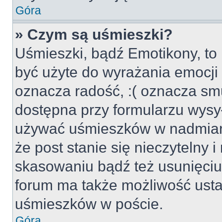
Góra
» Czym są uśmieszki?
Uśmieszki, bądź Emotikony, to 
być użyte do wyrażania emocji p
oznacza radość, :( oznacza smu
dostępna przy formularzu wysył
używać uśmieszków w nadmiar
że post stanie się nieczytelny 
skasowaniu bądź też usunięciu 
forum ma także możliwość usta
uśmieszków w poście.
Góra