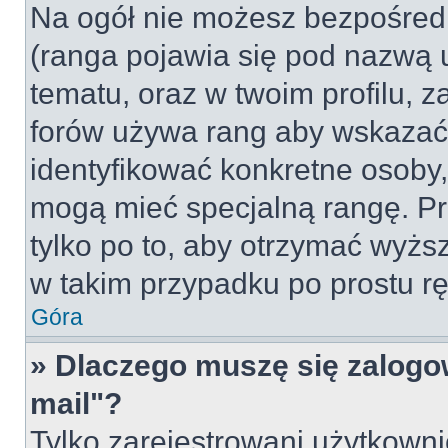
Na ogół nie możesz bezpośredn
(ranga pojawia się pod nazwą 
tematu, oraz w twoim profilu, 
forów używa rang aby wskazać l
identyfikować konkretne osoby,
mogą mieć specjalną rangę. Pr
tylko po to, aby otrzymać wyżs
w takim przypadku po prostu rę
Góra
» Dlaczego muszę się zalogow
mail"?
Tylko zarejestrowani użytkown