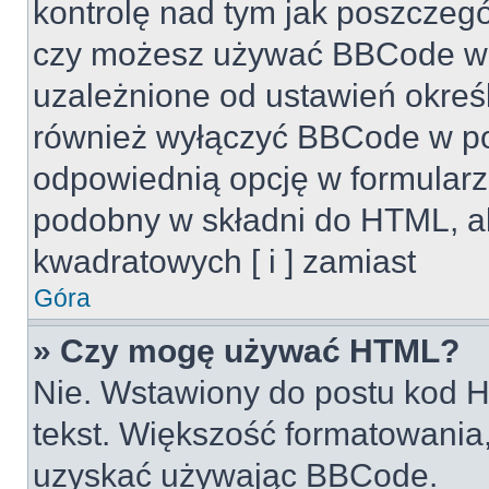
kontrolę nad tym jak poszczeg
czy możesz używać BBCode w s
uzależnione od ustawień okreś
również wyłączyć BBCode w po
odpowiednią opcję w formularz
podobny w składni do HTML, al
kwadratowych [ i ] zamiast
Góra
» Czy mogę używać HTML?
Nie. Wstawiony do postu kod H
tekst. Większość formatowani
uzyskać używając BBCode.