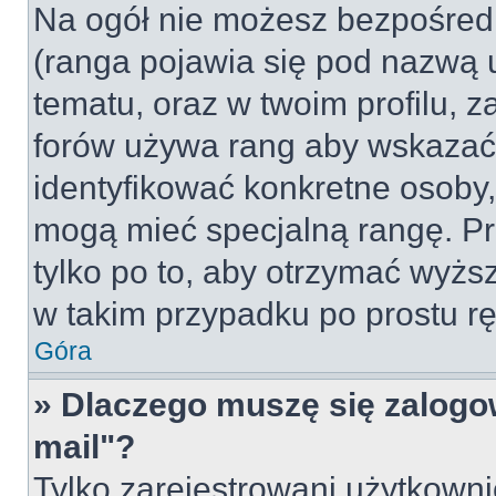
Na ogół nie możesz bezpośredn
(ranga pojawia się pod nazwą 
tematu, oraz w twoim profilu, 
forów używa rang aby wskazać l
identyfikować konkretne osoby,
mogą mieć specjalną rangę. Pr
tylko po to, aby otrzymać wyżs
w takim przypadku po prostu rę
Góra
» Dlaczego muszę się zalogow
mail"?
Tylko zarejestrowani użytkown