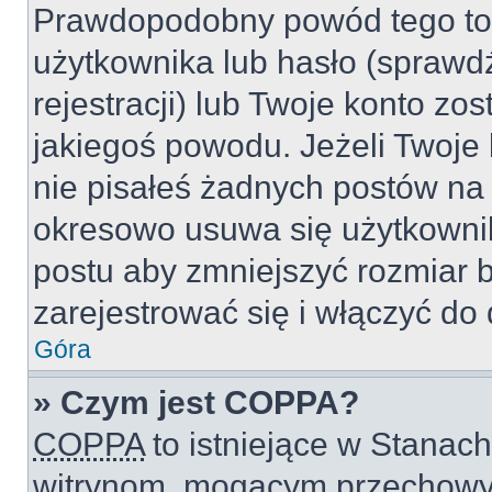
Prawdopodobny powód tego to
użytkownika lub hasło (sprawdź
rejestracji) lub Twoje konto zo
jakiegoś powodu. Jeżeli Twoje 
nie pisałeś żadnych postów na
okresowo usuwa się użytkownik
postu aby zmniejszyć rozmiar 
zarejestrować się i włączyć do 
Góra
» Czym jest COPPA?
COPPA
to istniejące w Stanac
witrynom, mogącym przechowy