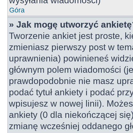
wysyłania wiadomości)
Góra
» Jak mogę utworzyć ankietę
Tworzenie ankiet jest proste, k
zmieniasz pierwszy post w tem
uprawnienia) powinieneś widzi
głównym polem wiadomości (jeśl
prawdopodobnie nie masz upraw
podać tytuł ankiety i podać pr
wpisujesz w nowej linii). Może
ankiety (0 dla niekończącej si
zmianę wcześniej oddanego gł