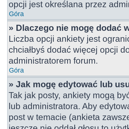
opcji jest określana przez admin
Góra
» Dlaczego nie mogę dodać wi
Liczba opcji ankiety jest ogran
chciałbyś dodać więcej opcji do
administratorem forum.
Góra
» Jak mogę edytować lub us
Tak jak posty, ankiety mogą by
lub administratora. Aby edyto
post w temacie (ankieta zawsze 
jeszcze nie oddał głosu to uży