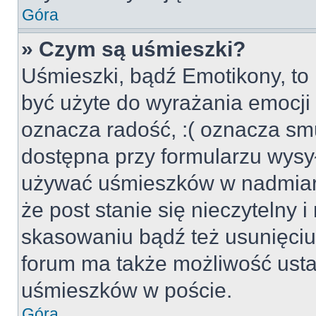
Góra
» Czym są uśmieszki?
Uśmieszki, bądź Emotikony, to 
być użyte do wyrażania emocji p
oznacza radość, :( oznacza smu
dostępna przy formularzu wysył
używać uśmieszków w nadmiar
że post stanie się nieczytelny 
skasowaniu bądź też usunięciu 
forum ma także możliwość usta
uśmieszków w poście.
Góra