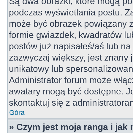
Są dwa obrazki, które mogą po
podczas wyświetlania postu. Za
może być obrazek powiązany z
formie gwiazdek, kwadratów lu
postów już napisałeś/aś lub na 
zazwyczaj większy, jest znany j
unikatowy lub spersonalizowan
Administrator forum może włąc
awatary mogą być dostępne. J
skontaktuj się z administratoram
Góra
» Czym jest moja ranga i jak