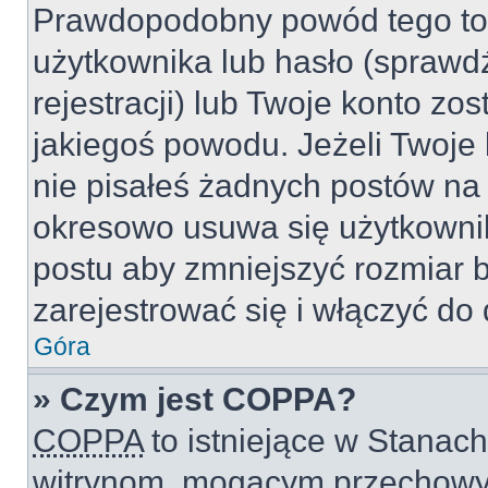
Prawdopodobny powód tego to
użytkownika lub hasło (sprawdź
rejestracji) lub Twoje konto zo
jakiegoś powodu. Jeżeli Twoje 
nie pisałeś żadnych postów na
okresowo usuwa się użytkownik
postu aby zmniejszyć rozmiar 
zarejestrować się i włączyć do 
Góra
» Czym jest COPPA?
COPPA
to istniejące w Stanac
witrynom, mogącym przechowy