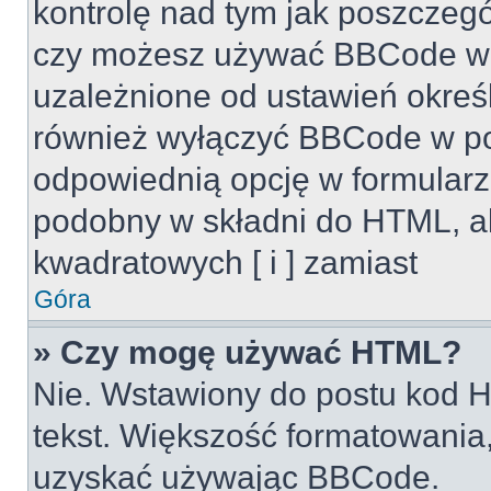
kontrolę nad tym jak poszczeg
czy możesz używać BBCode w s
uzależnione od ustawień okreś
również wyłączyć BBCode w po
odpowiednią opcję w formularz
podobny w składni do HTML, al
kwadratowych [ i ] zamiast
Góra
» Czy mogę używać HTML?
Nie. Wstawiony do postu kod H
tekst. Większość formatowani
uzyskać używając BBCode.