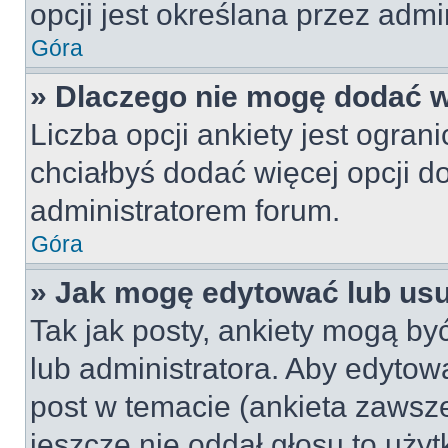
opcji jest określana przez admin
Góra
» Dlaczego nie mogę dodać wi
Liczba opcji ankiety jest ogran
chciałbyś dodać więcej opcji do
administratorem forum.
Góra
» Jak mogę edytować lub us
Tak jak posty, ankiety mogą by
lub administratora. Aby edyto
post w temacie (ankieta zawsze 
jeszcze nie oddał głosu to uży