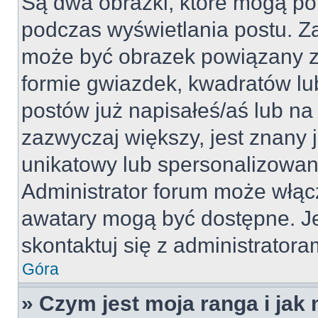
Są dwa obrazki, które mogą po
podczas wyświetlania postu. Za
może być obrazek powiązany z
formie gwiazdek, kwadratów lu
postów już napisałeś/aś lub na 
zazwyczaj większy, jest znany j
unikatowy lub spersonalizowan
Administrator forum może włąc
awatary mogą być dostępne. J
skontaktuj się z administratoram
Góra
» Czym jest moja ranga i jak