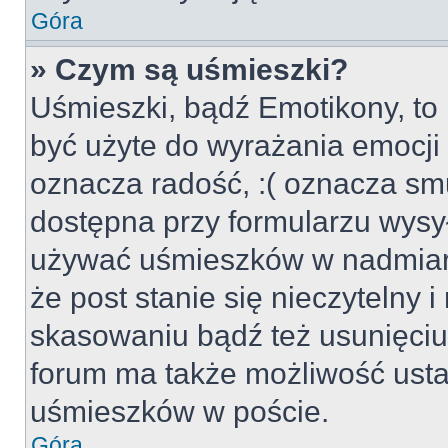
Góra
» Czym są uśmieszki?
Uśmieszki, bądź Emotikony, to 
być użyte do wyrażania emocji p
oznacza radość, :( oznacza smu
dostępna przy formularzu wysył
używać uśmieszków w nadmiar
że post stanie się nieczytelny 
skasowaniu bądź też usunięciu 
forum ma także możliwość usta
uśmieszków w poście.
Góra