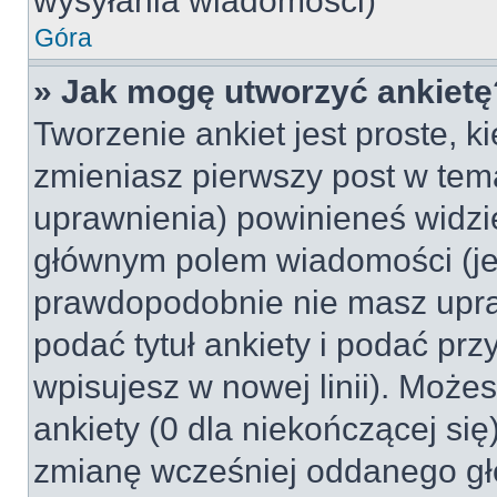
wysyłania wiadomości)
Góra
» Jak mogę utworzyć ankietę
Tworzenie ankiet jest proste, k
zmieniasz pierwszy post w tem
uprawnienia) powinieneś widzi
głównym polem wiadomości (jeśl
prawdopodobnie nie masz upraw
podać tytuł ankiety i podać pr
wpisujesz w nowej linii). Może
ankiety (0 dla niekończącej si
zmianę wcześniej oddanego gł