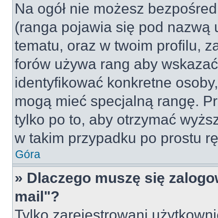
Na ogół nie możesz bezpośredn
(ranga pojawia się pod nazwą 
tematu, oraz w twoim profilu, 
forów używa rang aby wskazać l
identyfikować konkretne osoby,
mogą mieć specjalną rangę. Pr
tylko po to, aby otrzymać wyżs
w takim przypadku po prostu rę
Góra
» Dlaczego muszę się zalogow
mail"?
Tylko zarejestrowani użytkown