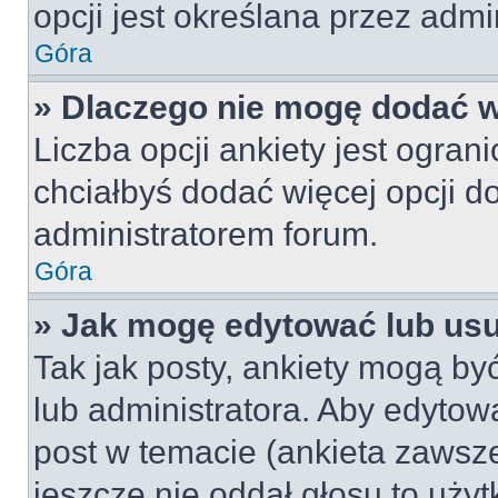
opcji jest określana przez admin
Góra
» Dlaczego nie mogę dodać wi
Liczba opcji ankiety jest ogran
chciałbyś dodać więcej opcji do
administratorem forum.
Góra
» Jak mogę edytować lub us
Tak jak posty, ankiety mogą by
lub administratora. Aby edyto
post w temacie (ankieta zawsze 
jeszcze nie oddał głosu to uży