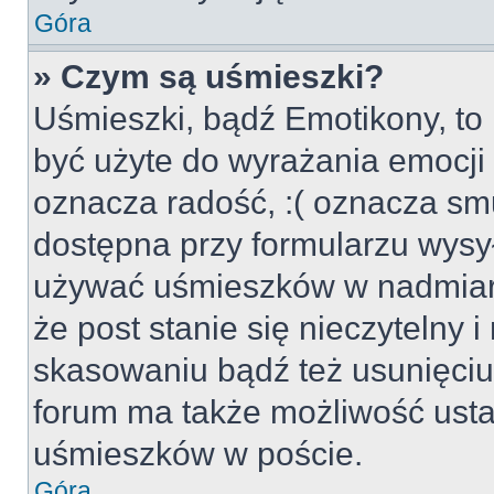
Góra
» Czym są uśmieszki?
Uśmieszki, bądź Emotikony, to 
być użyte do wyrażania emocji p
oznacza radość, :( oznacza smu
dostępna przy formularzu wysył
używać uśmieszków w nadmiar
że post stanie się nieczytelny 
skasowaniu bądź też usunięciu 
forum ma także możliwość usta
uśmieszków w poście.
Góra