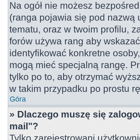
Na ogół nie możesz bezpośredn
(ranga pojawia się pod nazwą 
tematu, oraz w twoim profilu, 
forów używa rang aby wskazać l
identyfikować konkretne osoby,
mogą mieć specjalną rangę. Pr
tylko po to, aby otrzymać wyżs
w takim przypadku po prostu rę
Góra
» Dlaczego muszę się zalogow
mail"?
Tylko zarejestrowani użytkown