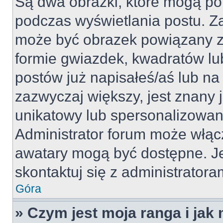
Są dwa obrazki, które mogą po
podczas wyświetlania postu. Za
może być obrazek powiązany z
formie gwiazdek, kwadratów lu
postów już napisałeś/aś lub na 
zazwyczaj większy, jest znany j
unikatowy lub spersonalizowan
Administrator forum może włąc
awatary mogą być dostępne. J
skontaktuj się z administratoram
Góra
» Czym jest moja ranga i jak