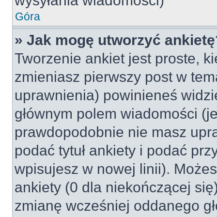
wysyłania wiadomości)
Góra
» Jak mogę utworzyć ankietę
Tworzenie ankiet jest proste, k
zmieniasz pierwszy post w tem
uprawnienia) powinieneś widzi
głównym polem wiadomości (jeśl
prawdopodobnie nie masz upraw
podać tytuł ankiety i podać pr
wpisujesz w nowej linii). Może
ankiety (0 dla niekończącej si
zmianę wcześniej oddanego gł