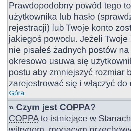
Prawdopodobny powód tego to
użytkownika lub hasło (sprawdź
rejestracji) lub Twoje konto zo
jakiegoś powodu. Jeżeli Twoje 
nie pisałeś żadnych postów na
okresowo usuwa się użytkownik
postu aby zmniejszyć rozmiar 
zarejestrować się i włączyć do 
Góra
» Czym jest COPPA?
COPPA
to istniejące w Stanac
witrynom, mogącym przechowy