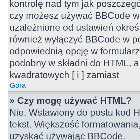
kontrolę nad tym jak poszczeg
czy możesz używać BBCode w s
uzależnione od ustawień okreś
również wyłączyć BBCode w po
odpowiednią opcję w formularz
podobny w składni do HTML, al
kwadratowych [ i ] zamiast
Góra
» Czy mogę używać HTML?
Nie. Wstawiony do postu kod H
tekst. Większość formatowani
uzyskać używając BBCode.