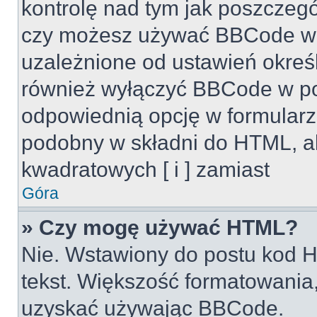
kontrolę nad tym jak poszczeg
czy możesz używać BBCode w s
uzależnione od ustawień okreś
również wyłączyć BBCode w po
odpowiednią opcję w formularz
podobny w składni do HTML, al
kwadratowych [ i ] zamiast
Góra
» Czy mogę używać HTML?
Nie. Wstawiony do postu kod H
tekst. Większość formatowani
uzyskać używając BBCode.