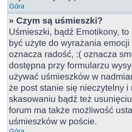
Góra
» Czym są uśmieszki?
Uśmieszki, bądź Emotikony, to 
być użyte do wyrażania emocji p
oznacza radość, :( oznacza smu
dostępna przy formularzu wysył
używać uśmieszków w nadmiar
że post stanie się nieczytelny 
skasowaniu bądź też usunięciu 
forum ma także możliwość usta
uśmieszków w poście.
Góra