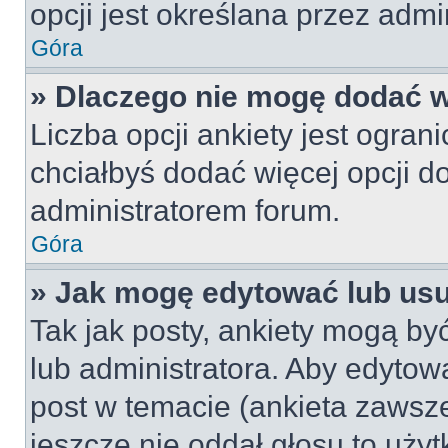
opcji jest określana przez admin
Góra
» Dlaczego nie mogę dodać wi
Liczba opcji ankiety jest ogran
chciałbyś dodać więcej opcji do
administratorem forum.
Góra
» Jak mogę edytować lub us
Tak jak posty, ankiety mogą by
lub administratora. Aby edyto
post w temacie (ankieta zawsze 
jeszcze nie oddał głosu to uży