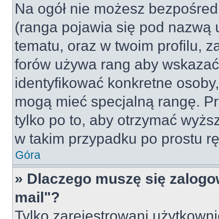
Na ogół nie możesz bezpośredn
(ranga pojawia się pod nazwą 
tematu, oraz w twoim profilu, 
forów używa rang aby wskazać l
identyfikować konkretne osoby,
mogą mieć specjalną rangę. Pr
tylko po to, aby otrzymać wyżs
w takim przypadku po prostu rę
Góra
» Dlaczego muszę się zalogow
mail"?
Tylko zarejestrowani użytkown