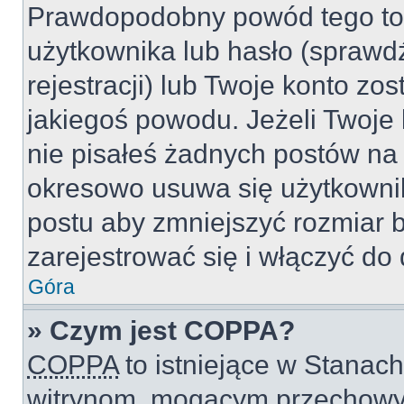
Prawdopodobny powód tego to
użytkownika lub hasło (sprawdź
rejestracji) lub Twoje konto zo
jakiegoś powodu. Jeżeli Twoje 
nie pisałeś żadnych postów na
okresowo usuwa się użytkownik
postu aby zmniejszyć rozmiar 
zarejestrować się i włączyć do 
Góra
» Czym jest COPPA?
COPPA
to istniejące w Stanac
witrynom, mogącym przechowy