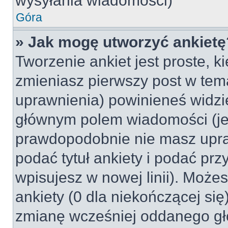
wysyłania wiadomości)
Góra
» Jak mogę utworzyć ankietę
Tworzenie ankiet jest proste, k
zmieniasz pierwszy post w tem
uprawnienia) powinieneś widzi
głównym polem wiadomości (jeśl
prawdopodobnie nie masz upraw
podać tytuł ankiety i podać pr
wpisujesz w nowej linii). Może
ankiety (0 dla niekończącej si
zmianę wcześniej oddanego gł