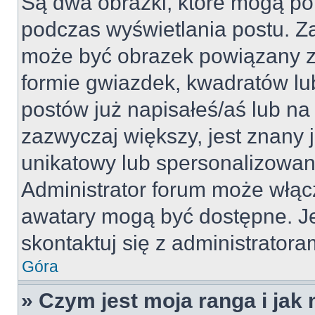
Są dwa obrazki, które mogą po
podczas wyświetlania postu. Za
może być obrazek powiązany z
formie gwiazdek, kwadratów lu
postów już napisałeś/aś lub na 
zazwyczaj większy, jest znany j
unikatowy lub spersonalizowan
Administrator forum może włąc
awatary mogą być dostępne. J
skontaktuj się z administratoram
Góra
» Czym jest moja ranga i jak