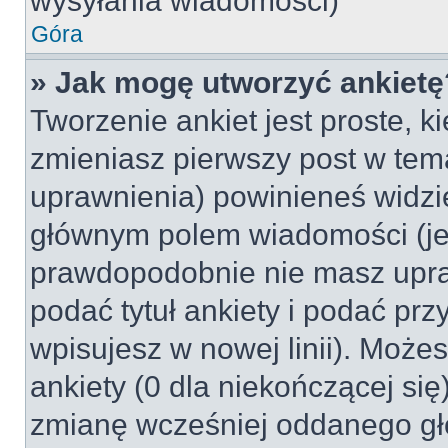
wysyłania wiadomości)
Góra
» Jak mogę utworzyć ankietę
Tworzenie ankiet jest proste, k
zmieniasz pierwszy post w tem
uprawnienia) powinieneś widzi
głównym polem wiadomości (jeśl
prawdopodobnie nie masz upraw
podać tytuł ankiety i podać pr
wpisujesz w nowej linii). Może
ankiety (0 dla niekończącej si
zmianę wcześniej oddanego gł