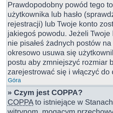
Prawdopodobny powód tego to
użytkownika lub hasło (sprawdź
rejestracji) lub Twoje konto zo
jakiegoś powodu. Jeżeli Twoje 
nie pisałeś żadnych postów na
okresowo usuwa się użytkownik
postu aby zmniejszyć rozmiar 
zarejestrować się i włączyć do 
Góra
» Czym jest COPPA?
COPPA
to istniejące w Stanac
witrynom, mogącym przechowy