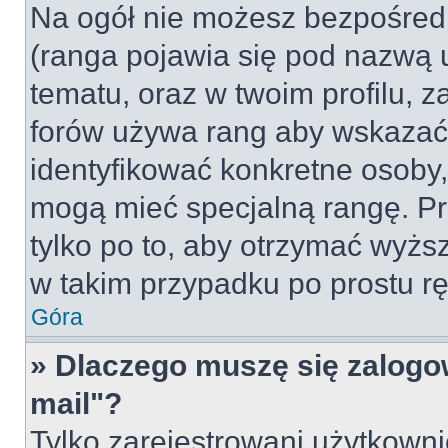
Na ogół nie możesz bezpośredn
(ranga pojawia się pod nazwą 
tematu, oraz w twoim profilu, 
forów używa rang aby wskazać l
identyfikować konkretne osoby,
mogą mieć specjalną rangę. Pr
tylko po to, aby otrzymać wyżs
w takim przypadku po prostu rę
Góra
» Dlaczego muszę się zalogow
mail"?
Tylko zarejestrowani użytkown