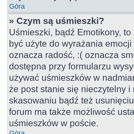
Góra
» Czym są uśmieszki?
Uśmieszki, bądź Emotikony, to 
być użyte do wyrażania emocji p
oznacza radość, :( oznacza smu
dostępna przy formularzu wysył
używać uśmieszków w nadmiar
że post stanie się nieczytelny 
skasowaniu bądź też usunięciu 
forum ma także możliwość usta
uśmieszków w poście.
Góra