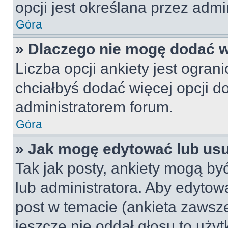
opcji jest określana przez admin
Góra
» Dlaczego nie mogę dodać wi
Liczba opcji ankiety jest ogran
chciałbyś dodać więcej opcji do
administratorem forum.
Góra
» Jak mogę edytować lub us
Tak jak posty, ankiety mogą by
lub administratora. Aby edyto
post w temacie (ankieta zawsze 
jeszcze nie oddał głosu to uży