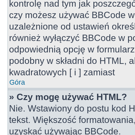
kontrolę nad tym jak poszczeg
czy możesz używać BBCode w s
uzależnione od ustawień okreś
również wyłączyć BBCode w po
odpowiednią opcję w formularz
podobny w składni do HTML, al
kwadratowych [ i ] zamiast
Góra
» Czy mogę używać HTML?
Nie. Wstawiony do postu kod H
tekst. Większość formatowani
uzyskać używając BBCode.