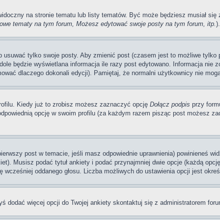
 widoczny na stronie tematu lub listy tematów. Być może będziesz musiał si
we tematy na tym forum, Możesz edytować swoje posty na tym forum, itp.
).
usuwać tylko swoje posty. Aby zmienić post (czasem jest to możliwe tylko pr
dole będzie wyświetlana informacja ile razy post edytowano. Informacja nie zo
mować dlaczego dokonali edycji). Pamiętaj, że normalni użytkownicy nie mogą
ofilu. Kiedy już to zrobisz możesz zaznaczyć opcję
Dołącz podpis
przy form
dpowiednią opcję w swoim profilu (za każdym razem pisząc post możesz zad
 pierwszy post w temacie, jeśli masz odpowiednie uprawnienia) powinieneś wi
et). Musisz podać tytuł ankiety i podać przynajmniej dwie opcje (każdą opcj
ę wcześniej oddanego głosu. Liczba możliwych do ustawienia opcji jest okreś
byś dodać więcej opcji do Twojej ankiety skontaktuj się z administratorem for