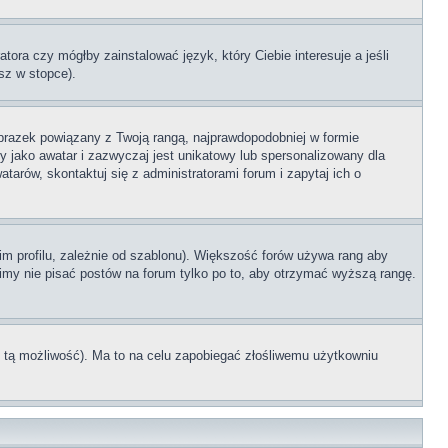
tora czy mógłby zainstalować język, który Ciebie interesuje a jeśli
sz w stopce).
brazek powiązany z Twoją rangą, najprawdopodobniej w formie
y jako awatar i zazwyczaj jest unikatowy lub spersonalizowany dla
rów, skontaktuj się z administratorami forum i zapytaj ich o
im profilu, zależnie od szablonu). Większość forów używa rang aby
simy nie pisać postów na forum tylko po to, aby otrzymać wyższą rangę.
ł tą możliwość). Ma to na celu zapobiegać złośliwemu użytkowniu