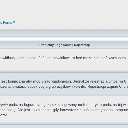
go Forum?
Problemy Logowania i Rejestracji
awidłowy login i hasło. Jeśli są prawidłowe to być może zostałeś wyrzucony 
a jest konieczna aby móc pisać wiadomości. Jednakże rejestracja umożliwi Ci
zenia awatara, subskrypcja grup użytkowników itd. Rejestracja zajmie Ci ch
zycie
podczas logowania będziesz zalogowany na forum tylko podczas tej wizy
pcję. Nie jest to zalecane, gdy korzystasz z ogólnodostępnego komputera, n
czył.