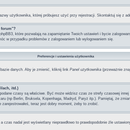
azwy użytkownika, której próbujesz użyć przy rejestracji. Skontaktuj się z 
z forum"?
hpBB3, które pozwalają na zapamiętanie Twoich ustawień i bycie zalogowanym
móc w przypadku problemów z zalogowaniem lub wylogowaniem się.
Preferencje i ustawienia użytkownika
bazie danych. Aby je zmienić, kliknij link
Panel użytkownika
(przeważnie znaj
lach, itd.)
odane czasy są właściwe. Być może widzisz czas ze strefy czasowej innej ni
szaru (np Berlin, Bruksela, Kopenhaga, Madryd, Paryż itp.). Pamiętaj, że zm
 zarejestrowałeś, teraz jest dobry moment, żeby to zrobić.
, a czas nadal jest wyświetlany nieprawdłowo to prawdopodobnie źle ustawiony