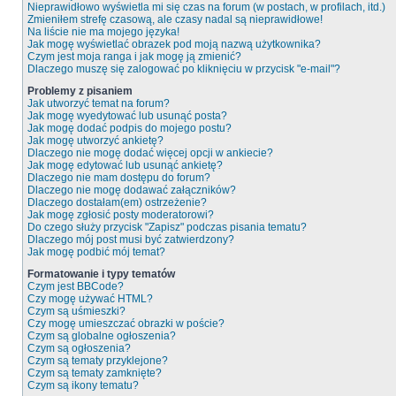
Nieprawidłowo wyświetla mi się czas na forum (w postach, w profilach, itd.)
Zmieniłem strefę czasową, ale czasy nadal są nieprawidłowe!
Na liście nie ma mojego języka!
Jak mogę wyświetlać obrazek pod moją nazwą użytkownika?
Czym jest moja ranga i jak mogę ją zmienić?
Dlaczego muszę się zalogować po kliknięciu w przycisk "e-mail"?
Problemy z pisaniem
Jak utworzyć temat na forum?
Jak mogę wyedytować lub usunąć posta?
Jak mogę dodać podpis do mojego postu?
Jak mogę utworzyć ankietę?
Dlaczego nie mogę dodać więcej opcji w ankiecie?
Jak mogę edytować lub usunąć ankietę?
Dlaczego nie mam dostępu do forum?
Dlaczego nie mogę dodawać załączników?
Dlaczego dostałam(em) ostrzeżenie?
Jak mogę zgłosić posty moderatorowi?
Do czego służy przycisk "Zapisz" podczas pisania tematu?
Dlaczego mój post musi być zatwierdzony?
Jak mogę podbić mój temat?
Formatowanie i typy tematów
Czym jest BBCode?
Czy mogę używać HTML?
Czym są uśmieszki?
Czy mogę umieszczać obrazki w poście?
Czym są globalne ogłoszenia?
Czym są ogłoszenia?
Czym są tematy przyklejone?
Czym są tematy zamknięte?
Czym są ikony tematu?