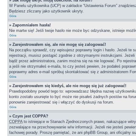
» Jak mogę ukryć moją obecność na forum?
W Panelu użytkownika (UCP) w zakładce “Ustawienia Forum” znajdziesz o
Będziesz zliczany jako użytkownik ukryty.
Góra
» Zapomniałem hasła!
Nie martw się! Jeśli twoje hasło nie może byc odzyskane, istnieje możli
Góra
» Zarejestrowałem się, ale nie mogę się zalogować!
Na początku sprawdź, czy wpisujesz poprawny login i hasło. Jeżeli te
rejestracji, musisz postąpić zgodnie z otrzymanymi instrukcjami. Jeże
bądź przez administratora, zanim można się na nie logować. Po rejestr
a jeśli nie otrzymałeś e-maila, to czy jesteś pewien, że podałeś popr
poprawmy adres e-mail spróbuj skontaktować się z administratorem Fo
Góra
» Zarejestrowałem się kiedyś, ale nie mogę się już zalogować!
Prawdopodobny powód tego to: wprowadzasz błędna nazwę użytkownika lub
konto zostało usunięte to być może nie pisałeś żadnych postów na for
ponownie zarejestrować się i włączyć do dyskusji na forum.
Góra
» Czym jest COPPA?
COPPA
to istniejące w Stanach Zjednoczonych prawo, nakazujące wit
zezwalające na przechowywanie w/w informacji. Jeżeli nie jesteś pewien,
fachowej porady. Proszę pamiętać, że ani phpBB Group, ani oficjalny su