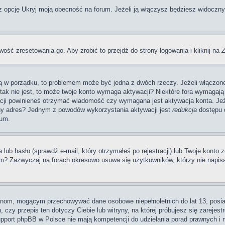
pcję Ukryj moją obecność na forum. Jeżeli ją włączysz będziesz widoczny na
wość zresetowania go. Aby zrobić to przejdź do strony logowania i kliknij na
Z
 są w porządku, to problemem może być jedna z dwóch rzeczy. Jeżeli włączon
li tak nie jest, to może twoje konto wymaga aktywacji? Niektóre fora wymag
acji powinieneś otrzymać wiadomość czy wymagana jest aktywacja konta. Jeże
awny adres? Jednym z powodów wykorzystania aktywacji jest
redukcja
dostępu d
rum.
 hasło (sprawdź e-mail, który otrzymałeś po rejestracji) lub Twoje konto zo
um? Zazwyczaj na forach okresowo usuwa się użytkowników, którzy nie napis
rynom, mogącym przechowywać dane osobowe niepełnoletnich do lat 13, posi
 czy przepis ten dotyczy Ciebie lub witryny, na której próbujesz się zarejest
pport phpBB w Polsce nie mają kompetencji do udzielania porad prawnych i ni