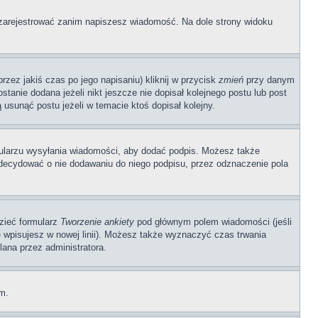
ę zarejestrować zanim napiszesz wiadomość. Na dole strony widoku
zez jakiś czas po jego napisaniu) kliknij w przycisk
zmień
przy danym
stanie dodana jeżeli nikt jeszcze nie dopisał kolejnego postu lub post
 usunąć postu jeżeli w temacie ktoś dopisał kolejny.
ularzu wysyłania wiadomości, aby dodać podpis. Możesz także
ecydować o nie dodawaniu do niego podpisu, przez odznaczenie pola
dzieć formularz
Tworzenie ankiety
pod głównym polem wiadomości (jeśli
ę wpisujesz w nowej linii). Możesz także wyznaczyć czas trwania
lana przez administratora.
um.