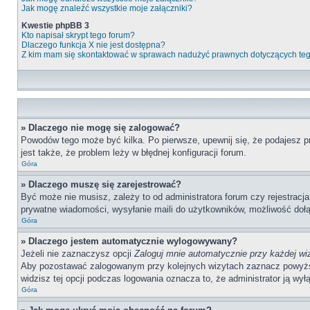
Jak mogę znaleźć wszystkie moje załączniki?
Kwestie phpBB 3
Kto napisał skrypt tego forum?
Dlaczego funkcja X nie jest dostępna?
Z kim mam się skontaktować w sprawach nadużyć prawnych dotyczących te
» Dlaczego nie mogę się zalogować?
Powodów tego może być kilka. Po pierwsze, upewnij się, że podajesz pr
jest także, że problem leży w błędnej konfiguracji forum.
Góra
» Dlaczego muszę się zarejestrować?
Być może nie musisz, zależy to od administratora forum czy rejestracj
prywatne wiadomości, wysyłanie maili do użytkowników, możliwość dołąc
Góra
» Dlaczego jestem automatycznie wylogowywany?
Jeżeli nie zaznaczysz opcji
Zaloguj mnie automatycznie przy każdej wi
Aby pozostawać zalogowanym przy kolejnych wizytach zaznacz powyższą o
widzisz tej opcji podczas logowania oznacza to, że administrator ją wyłą
Góra