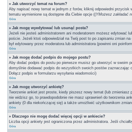
» Jak utworzyć temat na forum?
Aby napisać nowy temat w jednym z forów, kliknij odpowiedni przycisk
tematu wymienione są dostępne dla Ciebie opcje ((
YMożesz zakładać no
Góra
» Jak mogę wyedytować lub usunąć posta?
Jeżeli nie jesteś administratorem ani moderatorem możesz edytować lub 
poście. Jeżeli ktoś odpowiedział na Twój post to po zapisaniu zmian na 
był edytowany przez moderatora lub administratora (powinni oni poinfor
Góra
» Jak mogę dodać podpis do mojego postu?
Aby dodać podpis do postu po pierwsze musisz go utworzyć w swoim pr
domyślnie dodawać podpis do wszystkich swoich postów zaznaczając o
Dołącz podpis w formularzu wysyłania wiadomości)
Góra
» Jak mogę utworzyć ankietę?
Tworzenie ankiet jest proste, kiedy piszesz nowy temat (lub zmieniasz
nie widzisz go, to prawdopodobnie nie masz uprawnień do tworzenia anki
ankiety (0 dla niekończącej się) a także umożliwić użytkownikom zmian
Góra
» Dlaczego nie mogę dodać więcej opcji w ankiecie?
Liczba opcji ankiety jest ograniczona przez administratora. Jeśli chciał
Góra