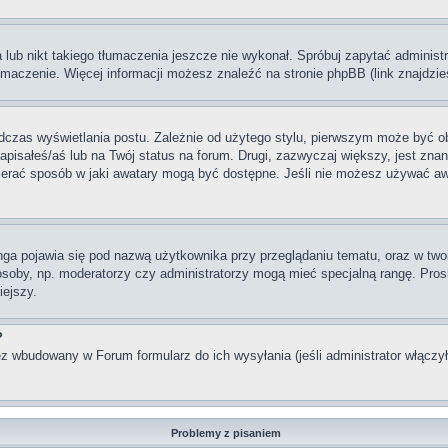
lub nikt takiego tłumaczenia jeszcze nie wykonał. Spróbuj zapytać administra
maczenie. Więcej informacji możesz znaleźć na stronie phpBB (link znajdzie
dczas wyświetlania postu. Zależnie od użytego stylu, pierwszym może być o
pisałeś/aś lub na Twój status na forum. Drugi, zazwyczaj większy, jest znan
rać sposób w jaki awatary mogą być dostępne. Jeśli nie możesz używać awata
nga pojawia się pod nazwą użytkownika przy przeglądaniu tematu, oraz w two
 osoby, np. moderatorzy czy administratorzy mogą mieć specjalną rangę. Pro
iejszy.
?
z wbudowany w Forum formularz do ich wysyłania (jeśli administrator włączy
Problemy z pisaniem