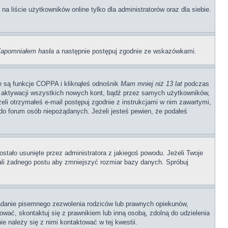
 liście użytkowników online tylko dla administratorów oraz dla siebie.
apomniałem hasła
a następnie postępuj zgodnie ze wskazówkami.
e są funkcje COPPA i kliknąłeś odnośnik
Mam mniej niż 13 lat
podczas
ają aktywacji wszystkich nowych kont, bądź przez samych użytkowników,
li otrzymałeś e-mail postępuj zgodnie z instrukcjami w nim zawartymi,
o forum osób niepożądanych. Jeżeli jesteś pewien, że podałeś
stało usunięte przez administratora z jakiegoś powodu. Jeżeli Twoje
ali żadnego postu aby zmniejszyć rozmiar bazy danych. Spróbuj
adanie pisemnego zezwolenia rodziców lub prawnych opiekunów,
rować, skontaktuj się z prawnikiem lub inną osobą, zdolną do udzielenia
e należy się z nimi kontaktować w tej kwestii.