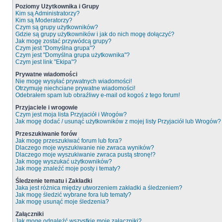
Poziomy Użytkownika i Grupy
Kim są Administratorzy?
Kim są Moderatorzy?
Czym są grupy użytkowników?
Gdzie są grupy użytkowników i jak do nich mogę dołączyć?
Jak mogę zostać przywódcą grupy?
Czym jest "Domyślna grupa"?
Czym jest "Domyślna grupa użytkownika"?
Czym jest link "Ekipa"?
Prywatne wiadomości
Nie mogę wysyłać prywatnych wiadomości!
Otrzymuję niechciane prywatne wiadomości!
Odebrałem spam lub obraźliwy e-mail od kogoś z tego forum!
Przyjaciele i wrogowie
Czym jest moja lista Przyjaciół i Wrogów?
Jak mogę dodać / usunąć użytkowników z mojej listy Przyjaciół lub Wrogów?
Przeszukiwanie forów
Jak mogę przeszukiwać forum lub fora?
Dlaczego moje wyszukiwanie nie zwraca wyników?
Dlaczego moje wyszukiwanie zwraca pustą stronę!?
Jak mogę wyszukać użytkowników?
Jak mogę znaleźć moje posty i tematy?
Śledzenie tematu i Zakładki
Jaka jest różnica między utworzeniem zakładki a śledzeniem?
Jak mogę śledzić wybrane fora lub tematy?
Jak mogę usunąć moje śledzenia?
Załączniki
Jak mogę odnaleźć wszystkie moje załączniki?