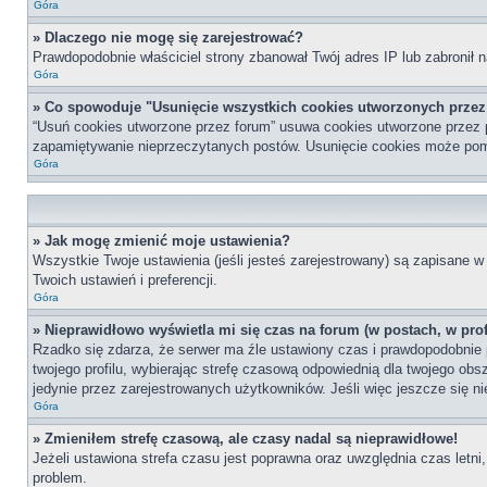
Góra
» Dlaczego nie mogę się zarejestrować?
Prawdopodobnie właściciel strony zbanował Twój adres IP lub zabronił n
Góra
» Co spowoduje "Usunięcie wszystkich cookies utworzonych prze
“Usuń cookies utworzone przez forum” usuwa cookies utworzone przez p
zapamiętywanie nieprzeczytanych postów. Usunięcie cookies może po
Góra
» Jak mogę zmienić moje ustawienia?
Wszystkie Twoje ustawienia (jeśli jesteś zarejestrowany) są zapisane w 
Twoich ustawień i preferencji.
Góra
» Nieprawidłowo wyświetla mi się czas na forum (w postach, w profi
Rzadko się zdarza, że serwer ma źle ustawiony czas i prawdopodobnie p
twojego profilu, wybierając strefę czasową odpowiednią dla twojego ob
jedynie przez zarejestrowanych użytkowników. Jeśli więc jeszcze się nie
Góra
» Zmieniłem strefę czasową, ale czasy nadal są nieprawidłowe!
Jeżeli ustawiona strefa czasu jest poprawna oraz uwzględnia czas letni
problem.