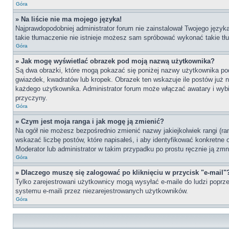
Góra
» Na liście nie ma mojego języka!
Najprawdopodobniej administrator forum nie zainstalował Twojego języka 
takie tłumaczenie nie istnieje możesz sam spróbować wykonać takie tłu
Góra
» Jak mogę wyświetlać obrazek pod moją nazwą użytkownika?
Są dwa obrazki, które mogą pokazać się poniżej nazwy użytkownika po
gwiazdek, kwadratów lub kropek. Obrazek ten wskazuje ile postów już na
każdego użytkownika. Administrator forum może włączać awatary i wybie
przyczyny.
Góra
» Czym jest moja ranga i jak mogę ją zmienić?
Na ogół nie możesz bezpośrednio zmienić nazwy jakiejkolwiek rangi (ra
wskazać liczbę postów, które napisałeś, i aby identyfikować konkretne
Moderator lub administrator w takim przypadku po prostu ręcznie ją zmn
Góra
» Dlaczego muszę się zalogować po kliknięciu w przycisk "e-mail"
Tylko zarejestrowani użytkownicy mogą wysyłać e-maile do ludzi poprze
systemu e-maili przez niezarejestrowanych użytkowników.
Góra