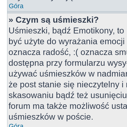
Góra
» Czym są uśmieszki?
Uśmieszki, bądź Emotikony, to 
być użyte do wyrażania emocji p
oznacza radość, :( oznacza smu
dostępna przy formularzu wysył
używać uśmieszków w nadmiar
że post stanie się nieczytelny 
skasowaniu bądź też usunięciu 
forum ma także możliwość usta
uśmieszków w poście.
Góra