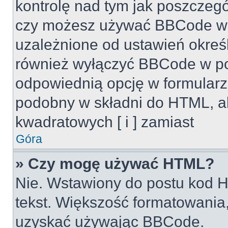
kontrolę nad tym jak poszczeg
czy możesz używać BBCode w s
uzależnione od ustawień okreś
również wyłączyć BBCode w po
odpowiednią opcję w formularz
podobny w składni do HTML, al
kwadratowych [ i ] zamiast
Góra
» Czy mogę używać HTML?
Nie. Wstawiony do postu kod H
tekst. Większość formatowani
uzyskać używając BBCode.