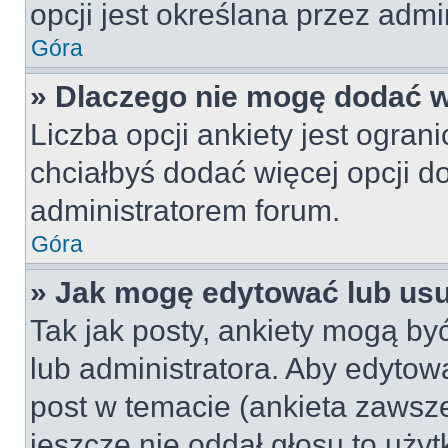
opcji jest określana przez admin
Góra
» Dlaczego nie mogę dodać wi
Liczba opcji ankiety jest ogran
chciałbyś dodać więcej opcji do
administratorem forum.
Góra
» Jak mogę edytować lub us
Tak jak posty, ankiety mogą by
lub administratora. Aby edyto
post w temacie (ankieta zawsze 
jeszcze nie oddał głosu to uży