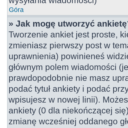
wysyłania wiadomości)
Góra
» Jak mogę utworzyć ankietę
Tworzenie ankiet jest proste, k
zmieniasz pierwszy post w tem
uprawnienia) powinieneś widzi
głównym polem wiadomości (jeśl
prawdopodobnie nie masz upraw
podać tytuł ankiety i podać pr
wpisujesz w nowej linii). Może
ankiety (0 dla niekończącej si
zmianę wcześniej oddanego gł