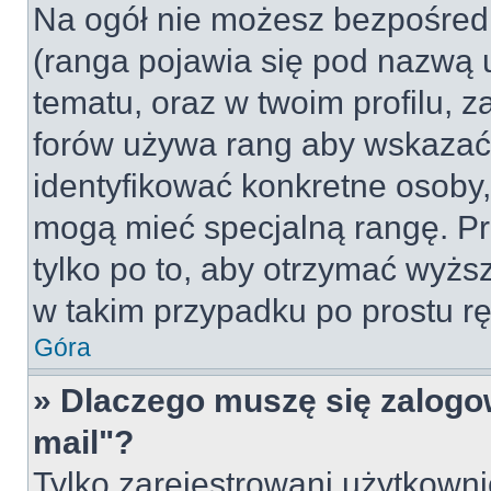
Na ogół nie możesz bezpośredn
(ranga pojawia się pod nazwą 
tematu, oraz w twoim profilu, 
forów używa rang aby wskazać l
identyfikować konkretne osoby,
mogą mieć specjalną rangę. Pr
tylko po to, aby otrzymać wyżs
w takim przypadku po prostu rę
Góra
» Dlaczego muszę się zalogow
mail"?
Tylko zarejestrowani użytkown