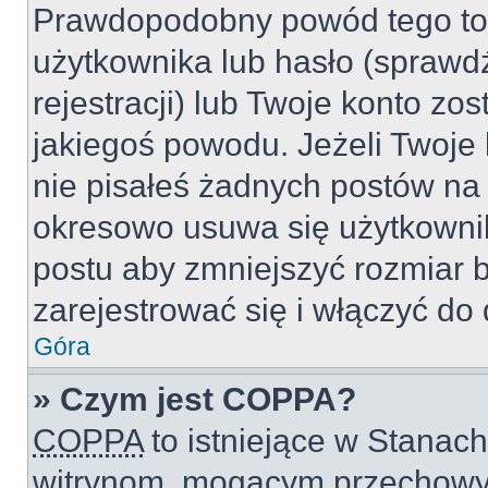
Prawdopodobny powód tego to
użytkownika lub hasło (sprawdź
rejestracji) lub Twoje konto zo
jakiegoś powodu. Jeżeli Twoje 
nie pisałeś żadnych postów na
okresowo usuwa się użytkownik
postu aby zmniejszyć rozmiar 
zarejestrować się i włączyć do 
Góra
» Czym jest COPPA?
COPPA
to istniejące w Stanac
witrynom, mogącym przechowy