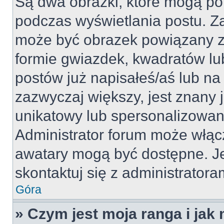
Są dwa obrazki, które mogą po
podczas wyświetlania postu. Za
może być obrazek powiązany z
formie gwiazdek, kwadratów lu
postów już napisałeś/aś lub na 
zazwyczaj większy, jest znany j
unikatowy lub spersonalizowan
Administrator forum może włąc
awatary mogą być dostępne. J
skontaktuj się z administratoram
Góra
» Czym jest moja ranga i jak