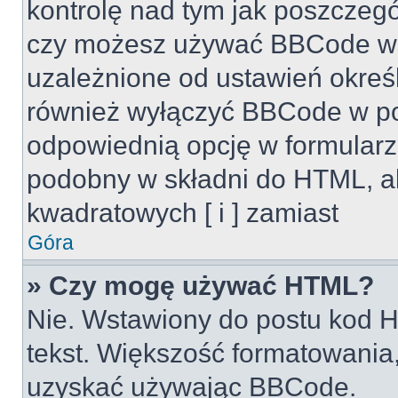
kontrolę nad tym jak poszczeg
czy możesz używać BBCode w s
uzależnione od ustawień okreś
również wyłączyć BBCode w po
odpowiednią opcję w formularz
podobny w składni do HTML, al
kwadratowych [ i ] zamiast
Góra
» Czy mogę używać HTML?
Nie. Wstawiony do postu kod H
tekst. Większość formatowani
uzyskać używając BBCode.