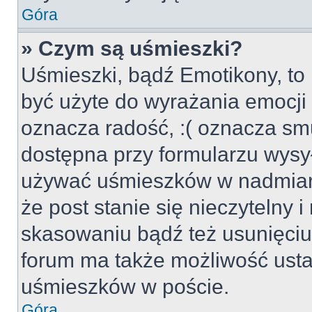
Góra
» Czym są uśmieszki?
Uśmieszki, bądź Emotikony, to 
być użyte do wyrażania emocji p
oznacza radość, :( oznacza smu
dostępna przy formularzu wysył
używać uśmieszków w nadmiar
że post stanie się nieczytelny 
skasowaniu bądź też usunięciu 
forum ma także możliwość usta
uśmieszków w poście.
Góra