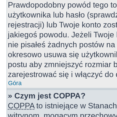
Prawdopodobny powód tego to
użytkownika lub hasło (sprawdź
rejestracji) lub Twoje konto zo
jakiegoś powodu. Jeżeli Twoje 
nie pisałeś żadnych postów na
okresowo usuwa się użytkownik
postu aby zmniejszyć rozmiar 
zarejestrować się i włączyć do 
Góra
» Czym jest COPPA?
COPPA
to istniejące w Stanac
witrynom, mogącym przechowy