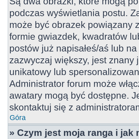
Są dwa obrazki, które mogą po
podczas wyświetlania postu. Za
może być obrazek powiązany z
formie gwiazdek, kwadratów lu
postów już napisałeś/aś lub na 
zazwyczaj większy, jest znany j
unikatowy lub spersonalizowan
Administrator forum może włąc
awatary mogą być dostępne. J
skontaktuj się z administratoram
Góra
» Czym jest moja ranga i jak