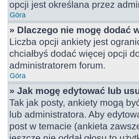
opcji jest określana przez admin
Góra
» Dlaczego nie mogę dodać wi
Liczba opcji ankiety jest ogran
chciałbyś dodać więcej opcji do
administratorem forum.
Góra
» Jak mogę edytować lub us
Tak jak posty, ankiety mogą by
lub administratora. Aby edyto
post w temacie (ankieta zawsze 
jeszcze nie oddał głosu to uży