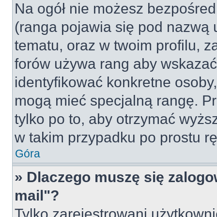
Na ogół nie możesz bezpośredn
(ranga pojawia się pod nazwą 
tematu, oraz w twoim profilu, 
forów używa rang aby wskazać l
identyfikować konkretne osoby,
mogą mieć specjalną rangę. Pr
tylko po to, aby otrzymać wyżs
w takim przypadku po prostu rę
Góra
» Dlaczego muszę się zalogow
mail"?
Tylko zarejestrowani użytkown