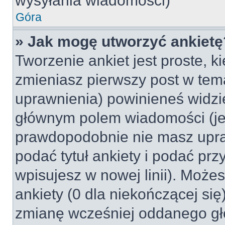
wysyłania wiadomości)
Góra
» Jak mogę utworzyć ankietę
Tworzenie ankiet jest proste, k
zmieniasz pierwszy post w tem
uprawnienia) powinieneś widzi
głównym polem wiadomości (jeśl
prawdopodobnie nie masz upraw
podać tytuł ankiety i podać pr
wpisujesz w nowej linii). Może
ankiety (0 dla niekończącej si
zmianę wcześniej oddanego gł