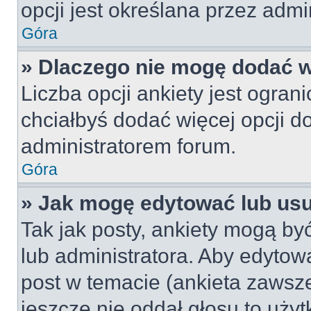
opcji jest określana przez admin
Góra
» Dlaczego nie mogę dodać wi
Liczba opcji ankiety jest ogran
chciałbyś dodać więcej opcji do
administratorem forum.
Góra
» Jak mogę edytować lub us
Tak jak posty, ankiety mogą by
lub administratora. Aby edyto
post w temacie (ankieta zawsze 
jeszcze nie oddał głosu to uży