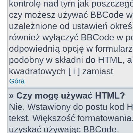
kontrolę nad tym jak poszczeg
czy możesz używać BBCode w s
uzależnione od ustawień okreś
również wyłączyć BBCode w po
odpowiednią opcję w formularz
podobny w składni do HTML, al
kwadratowych [ i ] zamiast
Góra
» Czy mogę używać HTML?
Nie. Wstawiony do postu kod H
tekst. Większość formatowani
uzyskać używając BBCode.