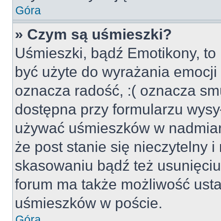
Góra
» Czym są uśmieszki?
Uśmieszki, bądź Emotikony, to 
być użyte do wyrażania emocji p
oznacza radość, :( oznacza smu
dostępna przy formularzu wysył
używać uśmieszków w nadmiar
że post stanie się nieczytelny 
skasowaniu bądź też usunięciu 
forum ma także możliwość usta
uśmieszków w poście.
Góra