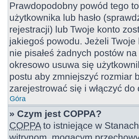
Prawdopodobny powód tego to
użytkownika lub hasło (sprawdź
rejestracji) lub Twoje konto zo
jakiegoś powodu. Jeżeli Twoje 
nie pisałeś żadnych postów na
okresowo usuwa się użytkownik
postu aby zmniejszyć rozmiar 
zarejestrować się i włączyć do 
Góra
» Czym jest COPPA?
COPPA
to istniejące w Stanac
witrynom, mogącym przechowy