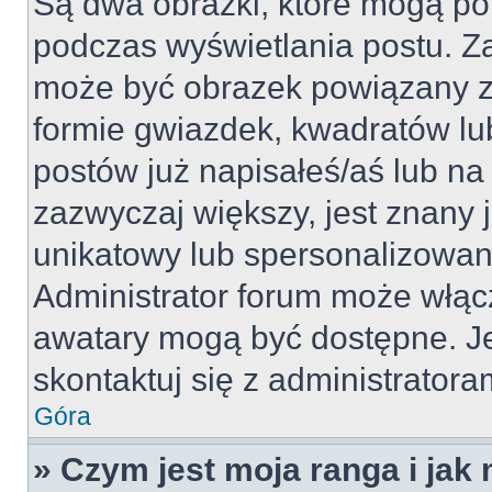
Są dwa obrazki, które mogą po
podczas wyświetlania postu. Za
może być obrazek powiązany z
formie gwiazdek, kwadratów lu
postów już napisałeś/aś lub na 
zazwyczaj większy, jest znany j
unikatowy lub spersonalizowan
Administrator forum może włąc
awatary mogą być dostępne. J
skontaktuj się z administratoram
Góra
» Czym jest moja ranga i jak