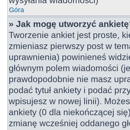
wysyłania wiadomości)
Góra
» Jak mogę utworzyć ankietę
Tworzenie ankiet jest proste, k
zmieniasz pierwszy post w tem
uprawnienia) powinieneś widzi
głównym polem wiadomości (jeśl
prawdopodobnie nie masz upraw
podać tytuł ankiety i podać pr
wpisujesz w nowej linii). Może
ankiety (0 dla niekończącej si
zmianę wcześniej oddanego gł