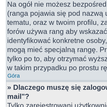
Na ogół nie możesz bezpośredn
(ranga pojawia się pod nazwą 
tematu, oraz w twoim profilu, 
forów używa rang aby wskazać l
identyfikować konkretne osoby,
mogą mieć specjalną rangę. Pr
tylko po to, aby otrzymać wyżs
w takim przypadku po prostu rę
Góra
» Dlaczego muszę się zalogow
mail"?
Tylko zarejestrowani użytkown