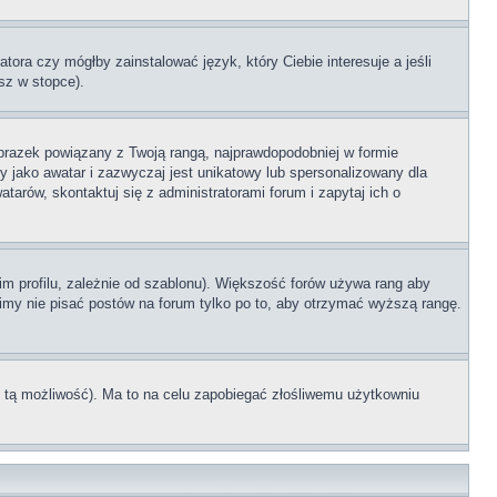
tora czy mógłby zainstalować język, który Ciebie interesuje a jeśli
sz w stopce).
brazek powiązany z Twoją rangą, najprawdopodobniej w formie
y jako awatar i zazwyczaj jest unikatowy lub spersonalizowany dla
rów, skontaktuj się z administratorami forum i zapytaj ich o
im profilu, zależnie od szablonu). Większość forów używa rang aby
simy nie pisać postów na forum tylko po to, aby otrzymać wyższą rangę.
ł tą możliwość). Ma to na celu zapobiegać złośliwemu użytkowniu