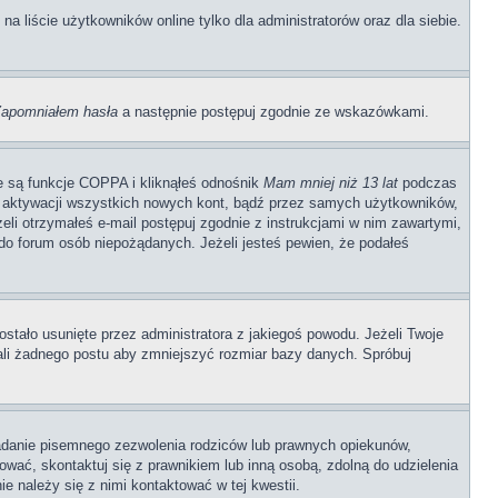
 liście użytkowników online tylko dla administratorów oraz dla siebie.
apomniałem hasła
a następnie postępuj zgodnie ze wskazówkami.
e są funkcje COPPA i kliknąłeś odnośnik
Mam mniej niż 13 lat
podczas
ają aktywacji wszystkich nowych kont, bądź przez samych użytkowników,
li otrzymałeś e-mail postępuj zgodnie z instrukcjami w nim zawartymi,
o forum osób niepożądanych. Jeżeli jesteś pewien, że podałeś
stało usunięte przez administratora z jakiegoś powodu. Jeżeli Twoje
ali żadnego postu aby zmniejszyć rozmiar bazy danych. Spróbuj
adanie pisemnego zezwolenia rodziców lub prawnych opiekunów,
rować, skontaktuj się z prawnikiem lub inną osobą, zdolną do udzielenia
e należy się z nimi kontaktować w tej kwestii.