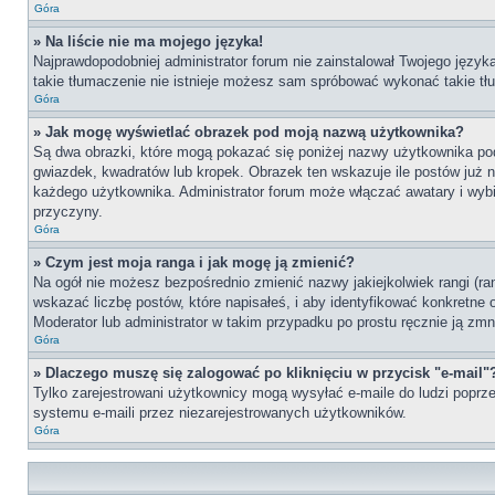
Góra
» Na liście nie ma mojego języka!
Najprawdopodobniej administrator forum nie zainstalował Twojego języka 
takie tłumaczenie nie istnieje możesz sam spróbować wykonać takie tłu
Góra
» Jak mogę wyświetlać obrazek pod moją nazwą użytkownika?
Są dwa obrazki, które mogą pokazać się poniżej nazwy użytkownika po
gwiazdek, kwadratów lub kropek. Obrazek ten wskazuje ile postów już na
każdego użytkownika. Administrator forum może włączać awatary i wybie
przyczyny.
Góra
» Czym jest moja ranga i jak mogę ją zmienić?
Na ogół nie możesz bezpośrednio zmienić nazwy jakiejkolwiek rangi (ra
wskazać liczbę postów, które napisałeś, i aby identyfikować konkretne
Moderator lub administrator w takim przypadku po prostu ręcznie ją zmn
Góra
» Dlaczego muszę się zalogować po kliknięciu w przycisk "e-mail"
Tylko zarejestrowani użytkownicy mogą wysyłać e-maile do ludzi poprze
systemu e-maili przez niezarejestrowanych użytkowników.
Góra