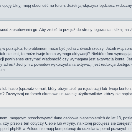
pcję Ukryj moją obecność na forum. Jeżeli ją włączysz będziesz widoczny na
wość zresetowania go. Aby zrobić to przejdź do strony logowania i kliknij na
Z
 są w porządku, to problemem może być jedna z dwóch rzeczy. Jeżeli włączon
li tak nie jest, to może twoje konto wymaga aktywacji? Niektóre fora wymag
acji powinieneś otrzymać wiadomość czy wymagana jest aktywacja konta. Jeże
awny adres? Jednym z powodów wykorzystania aktywacji jest
redukcja
dostępu d
rum.
 hasło (sprawdź e-mail, który otrzymałeś po rejestracji) lub Twoje konto zo
um? Zazwyczaj na forach okresowo usuwa się użytkowników, którzy nie napis
rynom, mogącym przechowywać dane osobowe niepełnoletnich do lat 13, posi
 czy przepis ten dotyczy Ciebie lub witryny, na której próbujesz się zarejest
pport phpBB w Polsce nie mają kompetencji do udzielania porad prawnych i ni