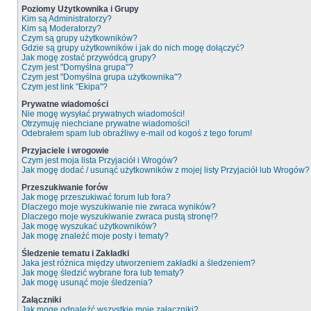
Poziomy Użytkownika i Grupy
Kim są Administratorzy?
Kim są Moderatorzy?
Czym są grupy użytkowników?
Gdzie są grupy użytkowników i jak do nich mogę dołączyć?
Jak mogę zostać przywódcą grupy?
Czym jest "Domyślna grupa"?
Czym jest "Domyślna grupa użytkownika"?
Czym jest link "Ekipa"?
Prywatne wiadomości
Nie mogę wysyłać prywatnych wiadomości!
Otrzymuję niechciane prywatne wiadomości!
Odebrałem spam lub obraźliwy e-mail od kogoś z tego forum!
Przyjaciele i wrogowie
Czym jest moja lista Przyjaciół i Wrogów?
Jak mogę dodać / usunąć użytkowników z mojej listy Przyjaciół lub Wrogów?
Przeszukiwanie forów
Jak mogę przeszukiwać forum lub fora?
Dlaczego moje wyszukiwanie nie zwraca wyników?
Dlaczego moje wyszukiwanie zwraca pustą stronę!?
Jak mogę wyszukać użytkowników?
Jak mogę znaleźć moje posty i tematy?
Śledzenie tematu i Zakładki
Jaka jest różnica między utworzeniem zakładki a śledzeniem?
Jak mogę śledzić wybrane fora lub tematy?
Jak mogę usunąć moje śledzenia?
Załączniki
Jak mogę odnaleźć wszystkie moje załączniki?