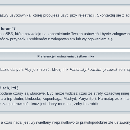
azwy użytkownika, której próbujesz użyć przy rejestracji. Skontaktuj się z 
z forum"?
hpBB3, które pozwalają na zapamiętanie Twoich ustawień i bycie zalogowanym
móc w przypadku problemów z zalogowaniem lub wylogowaniem się.
Preferencje i ustawienia użytkownika
bazie danych. Aby je zmienić, kliknij link
Panel użytkownika
(przeważnie znaj
lach, itd.)
odane czasy są właściwe. Być może widzisz czas ze strefy czasowej innej ni
szaru (np Berlin, Bruksela, Kopenhaga, Madryd, Paryż itp.). Pamiętaj, że zm
 zarejestrowałeś, teraz jest dobry moment, żeby to zrobić.
, a czas nadal jest wyświetlany nieprawdłowo to prawdopodobnie źle ustawiony