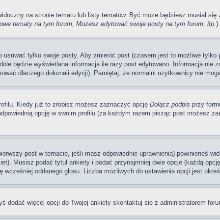
 widoczny na stronie tematu lub listy tematów. Być może będziesz musiał si
we tematy na tym forum, Możesz edytować swoje posty na tym forum, itp.
).
usuwać tylko swoje posty. Aby zmienić post (czasem jest to możliwe tylko pr
dole będzie wyświetlana informacja ile razy post edytowano. Informacja nie zo
mować dlaczego dokonali edycji). Pamiętaj, że normalni użytkownicy nie mogą
ofilu. Kiedy już to zrobisz możesz zaznaczyć opcję
Dołącz podpis
przy form
dpowiednią opcję w swoim profilu (za każdym razem pisząc post możesz zad
 pierwszy post w temacie, jeśli masz odpowiednie uprawnienia) powinieneś wi
et). Musisz podać tytuł ankiety i podać przynajmniej dwie opcje (każdą opcj
ę wcześniej oddanego głosu. Liczba możliwych do ustawienia opcji jest okreś
byś dodać więcej opcji do Twojej ankiety skontaktuj się z administratorem for