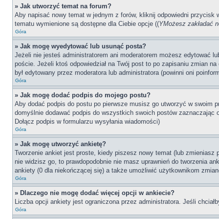
» Jak utworzyć temat na forum?
Aby napisać nowy temat w jednym z forów, kliknij odpowiedni przycisk
tematu wymienione są dostępne dla Ciebie opcje ((
YMożesz zakładać no
Góra
» Jak mogę wyedytować lub usunąć posta?
Jeżeli nie jesteś administratorem ani moderatorem możesz edytować lub 
poście. Jeżeli ktoś odpowiedział na Twój post to po zapisaniu zmian na 
był edytowany przez moderatora lub administratora (powinni oni poinfor
Góra
» Jak mogę dodać podpis do mojego postu?
Aby dodać podpis do postu po pierwsze musisz go utworzyć w swoim pr
domyślnie dodawać podpis do wszystkich swoich postów zaznaczając o
Dołącz podpis w formularzu wysyłania wiadomości)
Góra
» Jak mogę utworzyć ankietę?
Tworzenie ankiet jest proste, kiedy piszesz nowy temat (lub zmieniasz
nie widzisz go, to prawdopodobnie nie masz uprawnień do tworzenia anki
ankiety (0 dla niekończącej się) a także umożliwić użytkownikom zmian
Góra
» Dlaczego nie mogę dodać więcej opcji w ankiecie?
Liczba opcji ankiety jest ograniczona przez administratora. Jeśli chciał
Góra