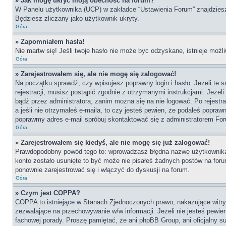
» Jak mogę ukryć moją obecność na forum?
W Panelu użytkownika (UCP) w zakładce “Ustawienia Forum” znajdziesz o
Będziesz zliczany jako użytkownik ukryty.
Góra
» Zapomniałem hasła!
Nie martw się! Jeśli twoje hasło nie może byc odzyskane, istnieje możli
Góra
» Zarejestrowałem się, ale nie mogę się zalogować!
Na początku sprawdź, czy wpisujesz poprawny login i hasło. Jeżeli te
rejestracji, musisz postąpić zgodnie z otrzymanymi instrukcjami. Jeże
bądź przez administratora, zanim można się na nie logować. Po rejestr
a jeśli nie otrzymałeś e-maila, to czy jesteś pewien, że podałeś popr
poprawmy adres e-mail spróbuj skontaktować się z administratorem Fo
Góra
» Zarejestrowałem się kiedyś, ale nie mogę się już zalogować!
Prawdopodobny powód tego to: wprowadzasz błędna nazwę użytkownika lub
konto zostało usunięte to być może nie pisałeś żadnych postów na for
ponownie zarejestrować się i włączyć do dyskusji na forum.
Góra
» Czym jest COPPA?
COPPA
to istniejące w Stanach Zjednoczonych prawo, nakazujące wit
zezwalające na przechowywanie w/w informacji. Jeżeli nie jesteś pewien,
fachowej porady. Proszę pamiętać, że ani phpBB Group, ani oficjalny su