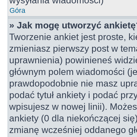
wysyłania wiadomości)
Góra
» Jak mogę utworzyć ankietę
Tworzenie ankiet jest proste, k
zmieniasz pierwszy post w tem
uprawnienia) powinieneś widzi
głównym polem wiadomości (jeśl
prawdopodobnie nie masz upraw
podać tytuł ankiety i podać pr
wpisujesz w nowej linii). Może
ankiety (0 dla niekończącej si
zmianę wcześniej oddanego gł