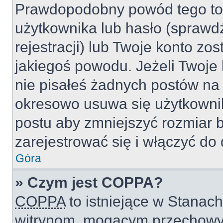
Prawdopodobny powód tego to
użytkownika lub hasło (sprawdź
rejestracji) lub Twoje konto zo
jakiegoś powodu. Jeżeli Twoje 
nie pisałeś żadnych postów na
okresowo usuwa się użytkownik
postu aby zmniejszyć rozmiar 
zarejestrować się i włączyć do 
Góra
» Czym jest COPPA?
COPPA
to istniejące w Stanac
witrynom, mogącym przechowy