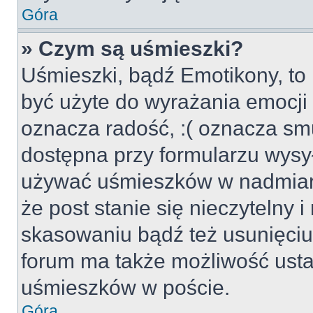
Góra
» Czym są uśmieszki?
Uśmieszki, bądź Emotikony, to 
być użyte do wyrażania emocji p
oznacza radość, :( oznacza smu
dostępna przy formularzu wysył
używać uśmieszków w nadmiar
że post stanie się nieczytelny 
skasowaniu bądź też usunięciu 
forum ma także możliwość usta
uśmieszków w poście.
Góra