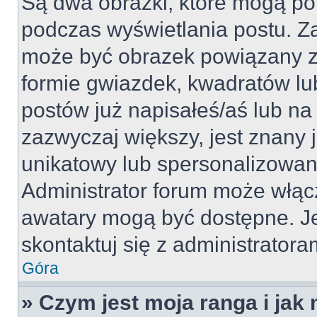
Są dwa obrazki, które mogą po
podczas wyświetlania postu. Za
może być obrazek powiązany z
formie gwiazdek, kwadratów lu
postów już napisałeś/aś lub na 
zazwyczaj większy, jest znany j
unikatowy lub spersonalizowan
Administrator forum może włąc
awatary mogą być dostępne. J
skontaktuj się z administratoram
Góra
» Czym jest moja ranga i jak