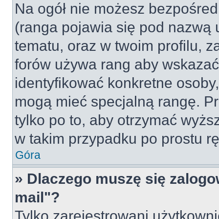
Na ogół nie możesz bezpośredn
(ranga pojawia się pod nazwą 
tematu, oraz w twoim profilu, 
forów używa rang aby wskazać l
identyfikować konkretne osoby,
mogą mieć specjalną rangę. Pr
tylko po to, aby otrzymać wyżs
w takim przypadku po prostu rę
Góra
» Dlaczego muszę się zalogow
mail"?
Tylko zarejestrowani użytkown