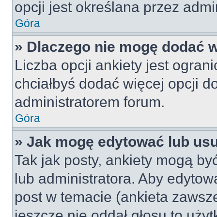
opcji jest określana przez admin
Góra
» Dlaczego nie mogę dodać wi
Liczba opcji ankiety jest ogran
chciałbyś dodać więcej opcji do
administratorem forum.
Góra
» Jak mogę edytować lub us
Tak jak posty, ankiety mogą by
lub administratora. Aby edyto
post w temacie (ankieta zawsze 
jeszcze nie oddał głosu to uży