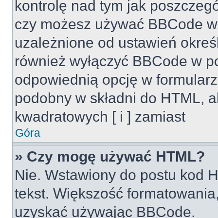
kontrolę nad tym jak poszczeg
czy możesz używać BBCode w s
uzależnione od ustawień okreś
również wyłączyć BBCode w po
odpowiednią opcję w formularz
podobny w składni do HTML, al
kwadratowych [ i ] zamiast
Góra
» Czy mogę używać HTML?
Nie. Wstawiony do postu kod H
tekst. Większość formatowani
uzyskać używając BBCode.