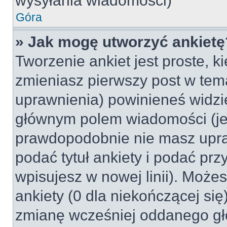
wysyłania wiadomości)
Góra
» Jak mogę utworzyć ankietę
Tworzenie ankiet jest proste, k
zmieniasz pierwszy post w tem
uprawnienia) powinieneś widzi
głównym polem wiadomości (jeśl
prawdopodobnie nie masz upraw
podać tytuł ankiety i podać pr
wpisujesz w nowej linii). Może
ankiety (0 dla niekończącej si
zmianę wcześniej oddanego gł