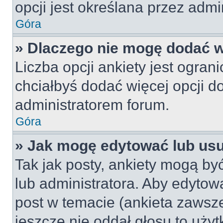
opcji jest określana przez admin
Góra
» Dlaczego nie mogę dodać wi
Liczba opcji ankiety jest ogran
chciałbyś dodać więcej opcji do
administratorem forum.
Góra
» Jak mogę edytować lub us
Tak jak posty, ankiety mogą by
lub administratora. Aby edyto
post w temacie (ankieta zawsze 
jeszcze nie oddał głosu to uży