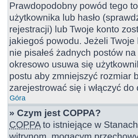
Prawdopodobny powód tego to
użytkownika lub hasło (sprawdź
rejestracji) lub Twoje konto zo
jakiegoś powodu. Jeżeli Twoje 
nie pisałeś żadnych postów na
okresowo usuwa się użytkownik
postu aby zmniejszyć rozmiar 
zarejestrować się i włączyć do 
Góra
» Czym jest COPPA?
COPPA
to istniejące w Stanac
witrynom, mogącym przechowy