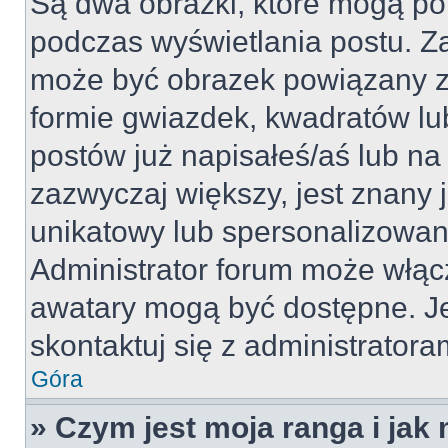
Są dwa obrazki, które mogą po
podczas wyświetlania postu. Za
może być obrazek powiązany z
formie gwiazdek, kwadratów lu
postów już napisałeś/aś lub na 
zazwyczaj większy, jest znany j
unikatowy lub spersonalizowan
Administrator forum może włąc
awatary mogą być dostępne. J
skontaktuj się z administratoram
Góra
» Czym jest moja ranga i jak