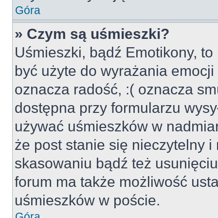
Góra
» Czym są uśmieszki?
Uśmieszki, bądź Emotikony, to 
być użyte do wyrażania emocji p
oznacza radość, :( oznacza smu
dostępna przy formularzu wysył
używać uśmieszków w nadmiar
że post stanie się nieczytelny 
skasowaniu bądź też usunięciu 
forum ma także możliwość usta
uśmieszków w poście.
Góra