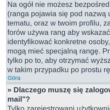
Na ogół nie możesz bezpośredn
(ranga pojawia się pod nazwą 
tematu, oraz w twoim profilu, 
forów używa rang aby wskazać l
identyfikować konkretne osoby,
mogą mieć specjalną rangę. Pr
tylko po to, aby otrzymać wyżs
w takim przypadku po prostu rę
Góra
» Dlaczego muszę się zalogow
mail"?
Tylko zarejestrowani użytkown