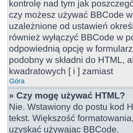
kontrolę nad tym jak poszczeg
czy możesz używać BBCode w s
uzależnione od ustawień okreś
również wyłączyć BBCode w po
odpowiednią opcję w formularz
podobny w składni do HTML, al
kwadratowych [ i ] zamiast
Góra
» Czy mogę używać HTML?
Nie. Wstawiony do postu kod H
tekst. Większość formatowani
uzyskać używając BBCode.