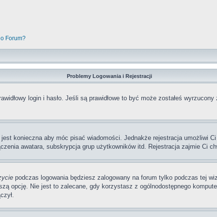
go Forum?
Problemy Logowania i Rejestracji
awidłowy login i hasło. Jeśli są prawidłowe to być może zostałeś wyrzucony 
a jest konieczna aby móc pisać wiadomości. Jednakże rejestracja umożliwi Ci
zenia awatara, subskrypcja grup użytkowników itd. Rejestracja zajmie Ci ch
zycie
podczas logowania będziesz zalogowany na forum tylko podczas tej wizy
pcję. Nie jest to zalecane, gdy korzystasz z ogólnodostępnego komputera, n
czył.