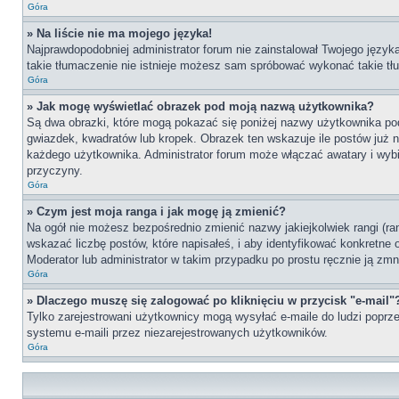
Góra
» Na liście nie ma mojego języka!
Najprawdopodobniej administrator forum nie zainstalował Twojego języka 
takie tłumaczenie nie istnieje możesz sam spróbować wykonać takie tłu
Góra
» Jak mogę wyświetlać obrazek pod moją nazwą użytkownika?
Są dwa obrazki, które mogą pokazać się poniżej nazwy użytkownika po
gwiazdek, kwadratów lub kropek. Obrazek ten wskazuje ile postów już na
każdego użytkownika. Administrator forum może włączać awatary i wybie
przyczyny.
Góra
» Czym jest moja ranga i jak mogę ją zmienić?
Na ogół nie możesz bezpośrednio zmienić nazwy jakiejkolwiek rangi (ra
wskazać liczbę postów, które napisałeś, i aby identyfikować konkretne
Moderator lub administrator w takim przypadku po prostu ręcznie ją zmn
Góra
» Dlaczego muszę się zalogować po kliknięciu w przycisk "e-mail"
Tylko zarejestrowani użytkownicy mogą wysyłać e-maile do ludzi poprze
systemu e-maili przez niezarejestrowanych użytkowników.
Góra