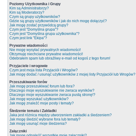
Poziomy Użytkownika i Grupy
Kim są Administratorzy?
Kim są Moderatorzy?
Czym są grupy użytkowników?
Gdzie są grupy użytkowników i jak do nich mogę dołączyć?
Jak mogę zostać przywódcą grupy?
Czym jest "Domyślna grupa"?
Czym jest "Domyślna grupa użytkownika"?
Czym jest link "Ekipa"?
Prywatne wiadomości
Nie mogę wysyłać prywatnych wiadomości!
Otrzymuję niechciane prywatne wiadomości!
Odebrałem spam lub obraźliwy e-mail od kogoś z tego forum!
Przyjaciele i wrogowie
Czym jest moja lista Przyjaciół i Wrogów?
Jak mogę dodać / usunąć użytkowników z mojej listy Przyjaciół lub Wrogów?
Przeszukiwanie forów
Jak mogę przeszukiwać forum lub fora?
Dlaczego moje wyszukiwanie nie zwraca wyników?
Dlaczego moje wyszukiwanie zwraca pustą stronę!?
Jak mogę wyszukać użytkowników?
Jak mogę znaleźć moje posty i tematy?
Śledzenie tematu i Zakładki
Jaka jest różnica między utworzeniem zakładki a śledzeniem?
Jak mogę śledzić wybrane fora lub tematy?
Jak mogę usunąć moje śledzenia?
Załączniki
Jak mogę odnaleźć wszystkie moje załączniki?