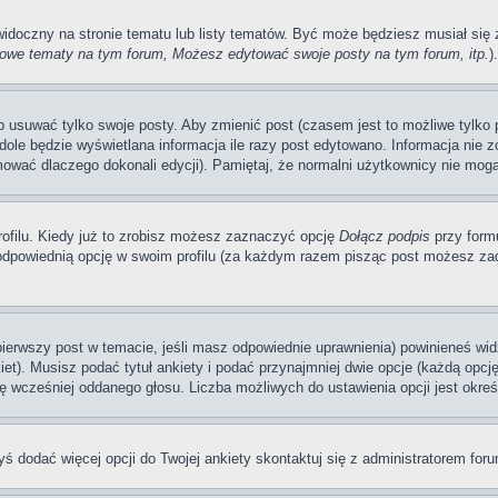
 widoczny na stronie tematu lub listy tematów. Być może będziesz musiał si
we tematy na tym forum, Możesz edytować swoje posty na tym forum, itp.
).
usuwać tylko swoje posty. Aby zmienić post (czasem jest to możliwe tylko pr
dole będzie wyświetlana informacja ile razy post edytowano. Informacja nie zo
mować dlaczego dokonali edycji). Pamiętaj, że normalni użytkownicy nie mogą
ofilu. Kiedy już to zrobisz możesz zaznaczyć opcję
Dołącz podpis
przy form
dpowiednią opcję w swoim profilu (za każdym razem pisząc post możesz zad
 pierwszy post w temacie, jeśli masz odpowiednie uprawnienia) powinieneś wi
et). Musisz podać tytuł ankiety i podać przynajmniej dwie opcje (każdą opcj
ę wcześniej oddanego głosu. Liczba możliwych do ustawienia opcji jest okreś
byś dodać więcej opcji do Twojej ankiety skontaktuj się z administratorem for