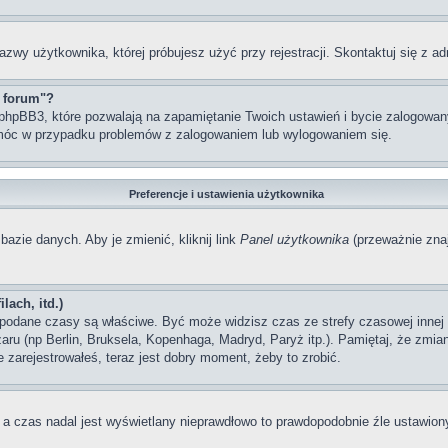
azwy użytkownika, której próbujesz użyć przy rejestracji. Skontaktuj się z 
z forum"?
hpBB3, które pozwalają na zapamiętanie Twoich ustawień i bycie zalogowanym
móc w przypadku problemów z zalogowaniem lub wylogowaniem się.
Preferencje i ustawienia użytkownika
bazie danych. Aby je zmienić, kliknij link
Panel użytkownika
(przeważnie znaj
lach, itd.)
odane czasy są właściwe. Być może widzisz czas ze strefy czasowej innej ni
szaru (np Berlin, Bruksela, Kopenhaga, Madryd, Paryż itp.). Pamiętaj, że zm
 zarejestrowałeś, teraz jest dobry moment, żeby to zrobić.
, a czas nadal jest wyświetlany nieprawdłowo to prawdopodobnie źle ustawiony