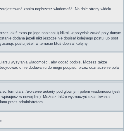
ę zarejestrować zanim napiszesz wiadomość. Na dole strony widoku
zez jakiś czas po jego napisaniu) kliknij w przycisk
zmień
przy danym
stanie dodana jeżeli nikt jeszcze nie dopisał kolejnego postu lub post
 usunąć postu jeżeli w temacie ktoś dopisał kolejny.
ularzu wysyłania wiadomości, aby dodać podpis. Możesz także
ecydować o nie dodawaniu do niego podpisu, przez odznaczenie pola
dzieć formularz
Tworzenie ankiety
pod głównym polem wiadomości (jeśli
ę wpisujesz w nowej linii). Możesz także wyznaczyć czas trwania
lana przez administratora.
um.