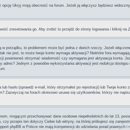
pcję Ukryj moją obecność na forum. Jeżeli ją włączysz będziesz widoczny na
wość zresetowania go. Aby zrobić to przejdź do strony logowania i kliknij na
Z
 są w porządku, to problemem może być jedna z dwóch rzeczy. Jeżeli włączon
li tak nie jest, to może twoje konto wymaga aktywacji? Niektóre fora wymag
acji powinieneś otrzymać wiadomość czy wymagana jest aktywacja konta. Jeże
awny adres? Jednym z powodów wykorzystania aktywacji jest
redukcja
dostępu d
rum.
 hasło (sprawdź e-mail, który otrzymałeś po rejestracji) lub Twoje konto zo
um? Zazwyczaj na forach okresowo usuwa się użytkowników, którzy nie napis
rynom, mogącym przechowywać dane osobowe niepełnoletnich do lat 13, posi
 czy przepis ten dotyczy Ciebie lub witryny, na której próbujesz się zarejest
pport phpBB w Polsce nie mają kompetencji do udzielania porad prawnych i ni