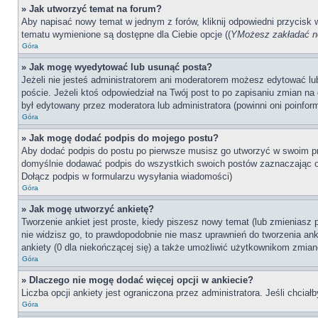
» Jak utworzyć temat na forum?
Aby napisać nowy temat w jednym z forów, kliknij odpowiedni przycisk
tematu wymienione są dostępne dla Ciebie opcje ((
YMożesz zakładać no
Góra
» Jak mogę wyedytować lub usunąć posta?
Jeżeli nie jesteś administratorem ani moderatorem możesz edytować lub 
poście. Jeżeli ktoś odpowiedział na Twój post to po zapisaniu zmian na 
był edytowany przez moderatora lub administratora (powinni oni poinfor
Góra
» Jak mogę dodać podpis do mojego postu?
Aby dodać podpis do postu po pierwsze musisz go utworzyć w swoim pr
domyślnie dodawać podpis do wszystkich swoich postów zaznaczając o
Dołącz podpis w formularzu wysyłania wiadomości)
Góra
» Jak mogę utworzyć ankietę?
Tworzenie ankiet jest proste, kiedy piszesz nowy temat (lub zmieniasz
nie widzisz go, to prawdopodobnie nie masz uprawnień do tworzenia anki
ankiety (0 dla niekończącej się) a także umożliwić użytkownikom zmian
Góra
» Dlaczego nie mogę dodać więcej opcji w ankiecie?
Liczba opcji ankiety jest ograniczona przez administratora. Jeśli chciał
Góra