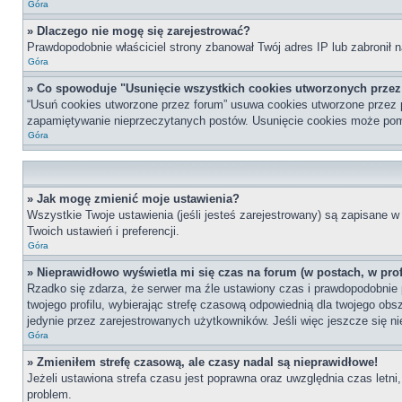
Góra
» Dlaczego nie mogę się zarejestrować?
Prawdopodobnie właściciel strony zbanował Twój adres IP lub zabronił n
Góra
» Co spowoduje "Usunięcie wszystkich cookies utworzonych prze
“Usuń cookies utworzone przez forum” usuwa cookies utworzone przez p
zapamiętywanie nieprzeczytanych postów. Usunięcie cookies może po
Góra
» Jak mogę zmienić moje ustawienia?
Wszystkie Twoje ustawienia (jeśli jesteś zarejestrowany) są zapisane w 
Twoich ustawień i preferencji.
Góra
» Nieprawidłowo wyświetla mi się czas na forum (w postach, w profi
Rzadko się zdarza, że serwer ma źle ustawiony czas i prawdopodobnie p
twojego profilu, wybierając strefę czasową odpowiednią dla twojego ob
jedynie przez zarejestrowanych użytkowników. Jeśli więc jeszcze się nie
Góra
» Zmieniłem strefę czasową, ale czasy nadal są nieprawidłowe!
Jeżeli ustawiona strefa czasu jest poprawna oraz uwzględnia czas letni
problem.