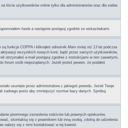
 liście użytkowników online tylko dla administratorów oraz dla siebie.
apomniałem hasła
a następnie postępuj zgodnie ze wskazówkami.
e są funkcje COPPA i kliknąłeś odnośnik
Mam mniej niż 13 lat
podczas
ają aktywacji wszystkich nowych kont, bądź przez samych użytkowników,
li otrzymałeś e-mail postępuj zgodnie z instrukcjami w nim zawartymi,
o forum osób niepożądanych. Jeżeli jesteś pewien, że podałeś
stało usunięte przez administratora z jakiegoś powodu. Jeżeli Twoje
ali żadnego postu aby zmniejszyć rozmiar bazy danych. Spróbuj
adanie pisemnego zezwolenia rodziców lub prawnych opiekunów,
rować, skontaktuj się z prawnikiem lub inną osobą, zdolną do udzielenia
e należy się z nimi kontaktować w tej kwestii.