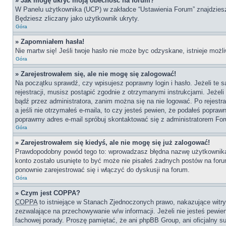
» Jak mogę ukryć moją obecność na forum?
W Panelu użytkownika (UCP) w zakładce “Ustawienia Forum” znajdziesz o
Będziesz zliczany jako użytkownik ukryty.
Góra
» Zapomniałem hasła!
Nie martw się! Jeśli twoje hasło nie może byc odzyskane, istnieje możli
Góra
» Zarejestrowałem się, ale nie mogę się zalogować!
Na początku sprawdź, czy wpisujesz poprawny login i hasło. Jeżeli te
rejestracji, musisz postąpić zgodnie z otrzymanymi instrukcjami. Jeże
bądź przez administratora, zanim można się na nie logować. Po rejestr
a jeśli nie otrzymałeś e-maila, to czy jesteś pewien, że podałeś popr
poprawmy adres e-mail spróbuj skontaktować się z administratorem Fo
Góra
» Zarejestrowałem się kiedyś, ale nie mogę się już zalogować!
Prawdopodobny powód tego to: wprowadzasz błędna nazwę użytkownika lub
konto zostało usunięte to być może nie pisałeś żadnych postów na for
ponownie zarejestrować się i włączyć do dyskusji na forum.
Góra
» Czym jest COPPA?
COPPA
to istniejące w Stanach Zjednoczonych prawo, nakazujące wit
zezwalające na przechowywanie w/w informacji. Jeżeli nie jesteś pewien,
fachowej porady. Proszę pamiętać, że ani phpBB Group, ani oficjalny su