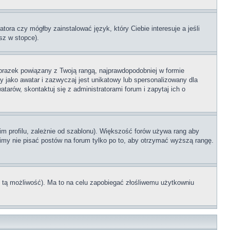
tora czy mógłby zainstalować język, który Ciebie interesuje a jeśli
sz w stopce).
brazek powiązany z Twoją rangą, najprawdopodobniej w formie
y jako awatar i zazwyczaj jest unikatowy lub spersonalizowany dla
rów, skontaktuj się z administratorami forum i zapytaj ich o
im profilu, zależnie od szablonu). Większość forów używa rang aby
simy nie pisać postów na forum tylko po to, aby otrzymać wyższą rangę.
ł tą możliwość). Ma to na celu zapobiegać złośliwemu użytkowniu