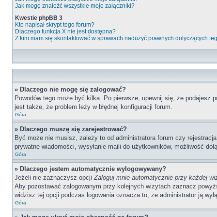
Jak mogę znaleźć wszystkie moje załączniki?
Kwestie phpBB 3
Kto napisał skrypt tego forum?
Dlaczego funkcja X nie jest dostępna?
Z kim mam się skontaktować w sprawach nadużyć prawnych dotyczących te
» Dlaczego nie mogę się zalogować?
Powodów tego może być kilka. Po pierwsze, upewnij się, że podajesz pr
jest także, że problem leży w błędnej konfiguracji forum.
Góra
» Dlaczego muszę się zarejestrować?
Być może nie musisz, zależy to od administratora forum czy rejestracj
prywatne wiadomości, wysyłanie maili do użytkowników, możliwość dołąc
Góra
» Dlaczego jestem automatycznie wylogowywany?
Jeżeli nie zaznaczysz opcji
Zaloguj mnie automatycznie przy każdej wi
Aby pozostawać zalogowanym przy kolejnych wizytach zaznacz powyższą o
widzisz tej opcji podczas logowania oznacza to, że administrator ją wyłą
Góra