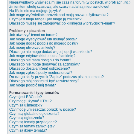
Nieprawidłowo wyświetla mi się czas na forum (w postach, w profilach, itd.)
Zmieniłem strefę czasową, ale czasy nadal są nieprawidłowe!
Na liście nie ma mojego języka!
Jak mogę wyświetlać obrazek pod moją nazwą użytkownika?
Czym jest moja ranga i jak mogę ją zmienić?
Dlaczego muszę się zalogować po kliknięciu w przycisk "e-mail"?
Problemy z pisaniem
Jak utworzyć temat na forum?
Jak mogę wyedytować lub usunąć posta?
Jak mogę dodać podpis do mojego postu?
Jak mogę utworzyć ankietę?
Dlaczego nie mogę dodać więcej opcji w ankiecie?
Jak mogę edytować lub usunąć ankietę?
Dlaczego nie mam dostępu do forum?
Dlaczego nie mogę dodawać załączników?
Dlaczego dostałam(em) ostrzeżenie?
Jak mogę zgłosić posty moderatorowi?
Do czego służy przycisk "Zapisz" podczas pisania tematu?
Dlaczego mój post musi być zatwierdzony?
Jak mogę podbić mój temat?
Formatowanie i typy tematów
Czym jest BBCode?
Czy mogę używać HTML?
Czym są uśmieszki?
Czy mogę umieszczać obrazki w poście?
Czym są globalne ogłoszenia?
Czym są ogłoszenia?
Czym są tematy przyklejone?
Czym są tematy zamknięte?
Czym są ikony tematu?