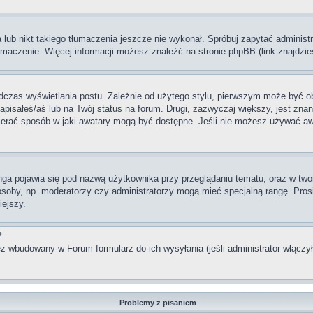
lub nikt takiego tłumaczenia jeszcze nie wykonał. Spróbuj zapytać administra
maczenie. Więcej informacji możesz znaleźć na stronie phpBB (link znajdzie
dczas wyświetlania postu. Zależnie od użytego stylu, pierwszym może być o
pisałeś/aś lub na Twój status na forum. Drugi, zazwyczaj większy, jest znan
rać sposób w jaki awatary mogą być dostępne. Jeśli nie możesz używać awata
nga pojawia się pod nazwą użytkownika przy przeglądaniu tematu, oraz w two
 osoby, np. moderatorzy czy administratorzy mogą mieć specjalną rangę. Pro
iejszy.
?
z wbudowany w Forum formularz do ich wysyłania (jeśli administrator włączy
Problemy z pisaniem