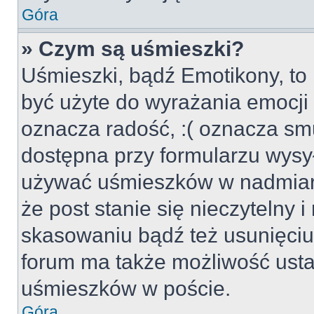
Góra
» Czym są uśmieszki?
Uśmieszki, bądź Emotikony, to 
być użyte do wyrażania emocji p
oznacza radość, :( oznacza smu
dostępna przy formularzu wysył
używać uśmieszków w nadmiar
że post stanie się nieczytelny 
skasowaniu bądź też usunięciu 
forum ma także możliwość usta
uśmieszków w poście.
Góra