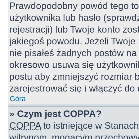
Prawdopodobny powód tego to
użytkownika lub hasło (sprawdź
rejestracji) lub Twoje konto zo
jakiegoś powodu. Jeżeli Twoje 
nie pisałeś żadnych postów na
okresowo usuwa się użytkownik
postu aby zmniejszyć rozmiar 
zarejestrować się i włączyć do 
Góra
» Czym jest COPPA?
COPPA
to istniejące w Stanac
witrynom, mogącym przechowy