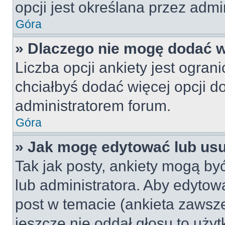
opcji jest określana przez admin
Góra
» Dlaczego nie mogę dodać wi
Liczba opcji ankiety jest ogran
chciałbyś dodać więcej opcji do
administratorem forum.
Góra
» Jak mogę edytować lub us
Tak jak posty, ankiety mogą by
lub administratora. Aby edyto
post w temacie (ankieta zawsze 
jeszcze nie oddał głosu to uży