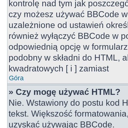
kontrolę nad tym jak poszczeg
czy możesz używać BBCode w s
uzależnione od ustawień okreś
również wyłączyć BBCode w po
odpowiednią opcję w formularz
podobny w składni do HTML, al
kwadratowych [ i ] zamiast
Góra
» Czy mogę używać HTML?
Nie. Wstawiony do postu kod H
tekst. Większość formatowani
uzyskać używając BBCode.