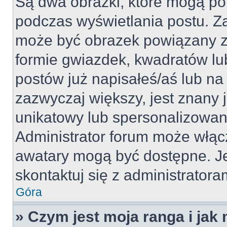
Są dwa obrazki, które mogą po
podczas wyświetlania postu. Za
może być obrazek powiązany z
formie gwiazdek, kwadratów lu
postów już napisałeś/aś lub na 
zazwyczaj większy, jest znany j
unikatowy lub spersonalizowan
Administrator forum może włąc
awatary mogą być dostępne. J
skontaktuj się z administratoram
Góra
» Czym jest moja ranga i jak