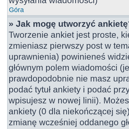
wysyłania wiadomości)
Góra
» Jak mogę utworzyć ankietę
Tworzenie ankiet jest proste, k
zmieniasz pierwszy post w tem
uprawnienia) powinieneś widzi
głównym polem wiadomości (jeśl
prawdopodobnie nie masz upraw
podać tytuł ankiety i podać pr
wpisujesz w nowej linii). Może
ankiety (0 dla niekończącej si
zmianę wcześniej oddanego gł