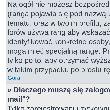
Na ogół nie możesz bezpośredn
(ranga pojawia się pod nazwą 
tematu, oraz w twoim profilu, 
forów używa rang aby wskazać l
identyfikować konkretne osoby,
mogą mieć specjalną rangę. Pr
tylko po to, aby otrzymać wyżs
w takim przypadku po prostu rę
Góra
» Dlaczego muszę się zalogow
mail"?
Tylko zarejestrowani użytkown