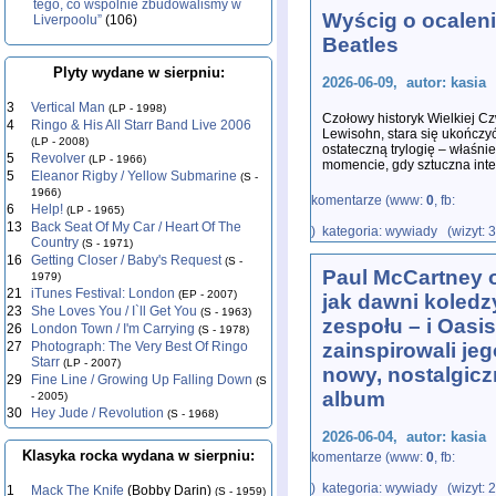
tego, co wspólnie zbudowaliśmy w
Wyścig o ocalen
Liverpoolu”
(106)
Beatles
Plyty wydane w sierpniu:
2026-06-09, autor: kasia
3
Vertical Man
(LP - 1998)
Czołowy historyk Wielkiej Cz
4
Ringo & His All Starr Band Live 2006
Lewisohn, stara się ukończy
(LP - 2008)
ostateczną trylogię – właśni
5
Revolver
(LP - 1966)
momencie, gdy sztuczna inte
5
Eleanor Rigby / Yellow Submarine
(S -
1966)
komentarze (www:
0
, fb:
6
Help!
(LP - 1965)
13
Back Seat Of My Car / Heart Of The
) kategoria: wywiady (wizyt: 
Country
(S - 1971)
16
Getting Closer / Baby's Request
(S -
Paul McCartney o
1979)
21
iTunes Festival: London
(EP - 2007)
jak dawni koledz
23
She Loves You / I`ll Get You
(S - 1963)
zespołu – i Oasis
26
London Town / I'm Carrying
(S - 1978)
27
Photograph: The Very Best Of Ringo
zainspirowali jeg
Starr
(LP - 2007)
nowy, nostalgic
29
Fine Line / Growing Up Falling Down
(S
album
- 2005)
30
Hey Jude / Revolution
(S - 1968)
2026-06-04, autor: kasia
Klasyka rocka wydana w sierpniu:
komentarze (www:
0
, fb:
W wieku 83 lat, przy okazji 
) kategoria: wywiady (wizyt: 
wraca wspomnieniami do pier
1
Mack The Knife
(Bobby Darin)
(S - 1959)