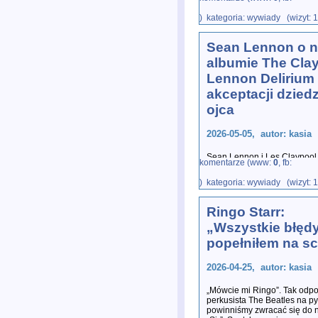
Entertainment, goszczą naj
wszech czasów – P
...
) kategoria: wywiady (wizyt: 
Sean Lennon o 
albumie The Cla
Lennon Delirium 
akceptacji dzied
ojca
2026-05-05, autor: kasia
Sean Lennon i Les Claypool
komentarze (www:
0
, fb:
Claypool Lennon Delirium, z
Golden Eg
...
) kategoria: wywiady (wizyt: 
Ringo Starr:
„Wszystkie błęd
popełniłem na sc
2026-04-25, autor: kasia
„Mówcie mi Ringo”. Tak odp
perkusista The Beatles na py
powinniśmy zwracać się do 