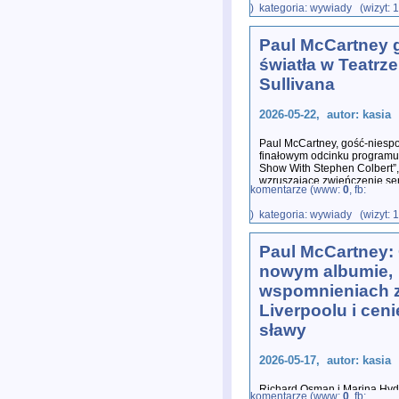
) kategoria: wywiady (wizyt: 
Paul McCartney 
światła w Teatrz
Sullivana
2026-05-22, autor: kasia
Paul McCartney, gość-niesp
finałowym odcinku programu
Show With Stephen Colbert”,
wzruszające zwieńczenie ser
komentarze (www:
0
, fb:
) kategoria: wywiady (wizyt: 
Paul McCartney:
nowym albumie,
wspomnieniach 
Liverpoolu i ceni
sławy
2026-05-17, autor: kasia
Richard Osman i Marina Hyd
komentarze (www:
0
, fb: