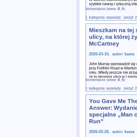
szybkie newsy i sztuczną in
strażnikiem prawdy historyczn
komentarze (www:
0
, fb:
) kategoria: wywiady (wizyt: 
Mieszkam na tej
ulicy, na której ż
McCartney
2026-03-10, autor: kasia
John Murray wprowadził się
przy Forthlin Road w Allerto
roku. Wtedy jeszcze nie przy
że ta skromna ulica w Liverp
komentarze (www:
0
, fb:
) kategoria: wywiady (wizyt: 
You Gave Me Th
Answer: Wydani
specjalne „Man o
Run”
2026-02-28, autor: kasia