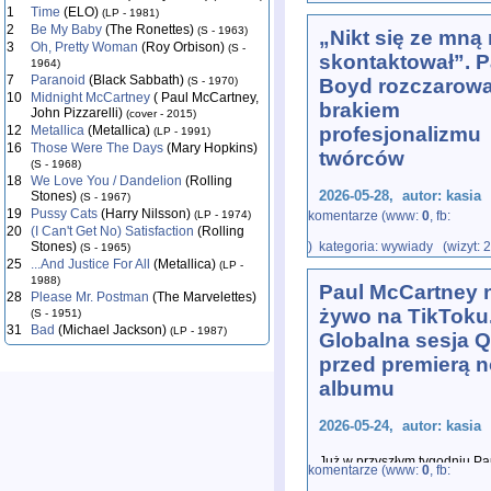
w�
...
1
Time
(ELO)
(LP - 1981)
2
Be My Baby
(The Ronettes)
(S - 1963)
„Nikt się ze mną 
3
Oh, Pretty Woman
(Roy Orbison)
(S -
skontaktował”. P
1964)
7
Paranoid
(Black Sabbath)
(S - 1970)
Boyd rozczarow
10
Midnight McCartney
( Paul McCartney,
brakiem
John Pizzarelli)
(cover - 2015)
12
Metallica
(Metallica)
profesjonalizmu
(LP - 1991)
16
Those Were The Days
(Mary Hopkins)
twórców
(S - 1968)
18
We Love You / Dandelion
(Rolling
2026-05-28, autor: kasia
Stones)
(S - 1967)
19
Pussy Cats
(Harry Nilsson)
(LP - 1974)
komentarze (www:
0
, fb:
20
(I Can't Get No) Satisfaction
(Rolling
Na początku tego tygodnia mo
Stones)
) kategoria: wywiady (wizyt: 
Harrisona, Pattie Boyd, wys
(S - 1965)
Roa
...
25
...And Justice For All
(Metallica)
(LP -
1988)
Paul McCartney 
28
Please Mr. Postman
(The Marvelettes)
żywo na TikToku
(S - 1951)
31
Bad
(Michael Jackson)
(LP - 1987)
Globalna sesja 
przed premierą 
albumu
2026-05-24, autor: kasia
Już w przyszłym tygodniu Pa
komentarze (www:
0
, fb:
pytań i odpowiedzi (Q&A) na