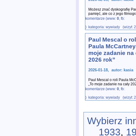
Możesz znać dyskografię Pa
pamięć, ale co z jego filmogra
wykonawca – do swojego bog
komentarze (www:
0
, fb:
) kategoria: wywiady (wizyt: 
Paul Mescal o rol
Paula McCartney
moje zadanie na 
2026 rok”
2026-01-18, autor: kasia
Paul Mescal o roli Paula Mc
„To moje zadanie na cały 2026
przedsięwzięcie Sama Mend
komentarze (www:
0
, fb:
) kategoria: wywiady (wizyt: 
Wybierz in
1933
,
1