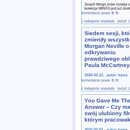
Zespół Wings znów rozwija s
kolekcja WINGS jest już dos
streamingowych, a nowa ksi
komentarze (www:
0
, fb:
) kategoria: wywiady (wizyt: 
Siedem sesji, któ
zmieniły wszystk
Morgan Neville o
odkrywaniu
prawdziwego obl
Paula McCartney
2026-02-22, autor: kasia
komentarze (www:
0
, fb:
Morgan Neville, wybitny dok
) kategoria: wywiady (wizyt: 
rozmowie z Jackiem Hamilto
wielomiesięcznej pracy
...
You Gave Me Th
Answer – Czy m
swój ulubiony fil
którym pracował
2026-02-03, autor: kasia