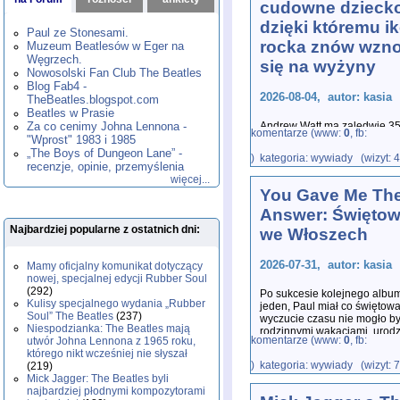
cudowne dziecko
1980
1981
1982
1983
1984
,
,
,
,
,
dzięki któremu i
1985
1986
1987
1988
1989
,
,
,
,
,
Paul ze Stonesami.
1990
1991
1992
1993
1994
,
,
,
,
,
rocka znów wzn
Muzeum Beatlesów w Eger na
1995
1996
1997
1998
1999
,
,
,
,
,
Węgrzech.
się na wyżyny
2000
2001
2002
2003
2004
,
,
,
,
,
Nowosolski Fan Club The Beatles
2005
2006
2007
2008
2009
,
,
,
,
,
Blog Fab4 -
2026-08-04, autor: kasia
2010
2011
2012
2013
2014
TheBeatles.blogspot.com
,
,
,
,
,
2015
Beatles w Prasie
2016
2017
2018
2019
,
,
,
,
,
Za co cenimy Johna Lennona -
Andrew Watt ma zaledwie 35
2020
2021
2022
2023
2024
,
,
,
,
,
komentarze (www:
0
, fb:
Rolling Stones i Paula McCa
"Wprost" 1983 i 1985
2025
2026
,
,
co najle
...
„The Boys of Dungeon Lane” -
) kategoria: wywiady (wizyt: 
recenzje, opinie, przemyślenia
więcej...
You Gave Me Th
Answer: Świętow
Najbardziej popularne z ostatnich dni:
we Włoszech
2026-07-31, autor: kasia
Mamy oficjalny komunikat dotyczący
nowej, specjalnej edycji Rubber Soul
(292)
Po sukcesie kolejnego albu
Kulisy specjalnego wydania „Rubber
jeden, Paul miał co świętowa
Soul” The Beatles
(237)
wyczucie czasu nie mogło by
Niespodzianka: The Beatles mają
rodzinnymi wakacjami, urodz
komentarze (www:
0
, fb:
utwór Johna Lennona z 1965 roku,
którego nikt wcześniej nie słyszał
) kategoria: wywiady (wizyt: 
(219)
Mick Jagger: The Beatles byli
najbardziej płodnymi kompozytorami