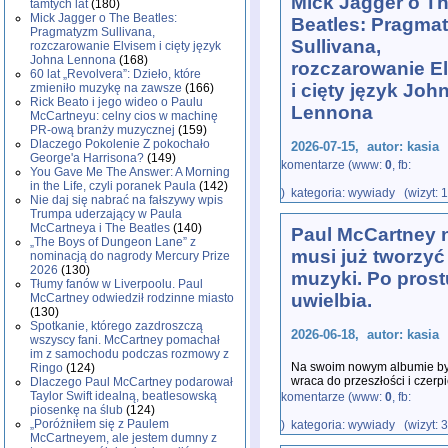
Mick Jagger o T
tamtych lat
(180)
Mick Jagger o The Beatles:
Beatles: Pragma
Pragmatyzm Sullivana,
Sullivana,
rozczarowanie Elvisem i cięty język
Johna Lennona
(168)
rozczarowanie E
60 lat „Revolvera”: Dzieło, które
i cięty język Joh
zmieniło muzykę na zawsze
(166)
Rick Beato i jego wideo o Paulu
Lennona
McCartneyu: celny cios w machinę
PR-ową branży muzycznej
(159)
Dlaczego Pokolenie Z pokochało
2026-07-15, autor: kasia
George'a Harrisona?
(149)
komentarze (www:
0
, fb:
You Gave Me The Answer: A Morning
W najnowszym odcinku podca
in the Life, czyli poranek Paula
(142)
) kategoria: wywiady (wizyt: 
The Rolling Stones podzieli
Nie daj się nabrać na fałszywy wpis
Trumpa uderzający w Paula
McCartneya i The Beatles
(140)
Paul McCartney 
„The Boys of Dungeon Lane” z
musi już tworzyć
nominacją do nagrody Mercury Prize
2026
(130)
muzyki. Po prost
Tłumy fanów w Liverpoolu. Paul
uwielbia.
McCartney odwiedził rodzinne miasto
(130)
Spotkanie, którego zazdroszczą
2026-06-18, autor: kasia
wszyscy fani. McCartney pomachał
im z samochodu podczas rozmowy z
Na swoim nowym albumie by
Ringo
(124)
wraca do przeszłości i czer
Dlaczego Paul McCartney podarował
tworzy. Dla Paula McCartney
Taylor Swift idealną, beatlesowską
komentarze (www:
0
, fb:
piosenkę na ślub
(124)
„Poróżniłem się z Paulem
) kategoria: wywiady (wizyt: 
McCartneyem, ale jestem dumny z