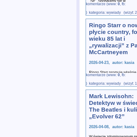
„Sir”. Spotykamy się w
...
komentarze (www:
0
, fb:
) kategoria: wywiady (wizyt: 
Ringo Starr o no
płycie country, f
wieku 85 lat i
„rywalizacji” z 
McCartneyem
2026-04-23, autor: kasia
Ringo Starr promuje właśnie
komentarze (www:
0
, fb:
Road” oraz ogłasza serię kon
) kategoria: wywiady (wizyt: 
Mark Lewisohn:
Detektyw w świe
The Beatles i kul
„Evolver 62”
2026-04-08, autor: kasia
W świecie zdominowanym p