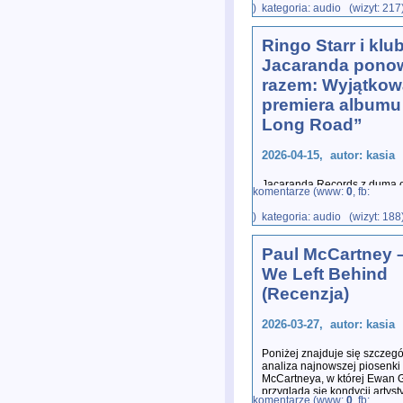
) kategoria: audio (wizyt: 217
poufności, do sieci przedost
Ringo Starr i klu
Jacaranda pono
razem: Wyjątkow
premiera albumu
Long Road”
2026-04-15, autor: kasia
Jacaranda Records z dumą og
komentarze (www:
0
, fb:
owocem jest ekskluzywna e
Road”.
...
) kategoria: audio (wizyt: 188
Paul McCartney 
We Left Behind
(Recenzja)
2026-03-27, autor: kasia
Poniżej znajduje się szczeg
analiza najnowszej piosenki
McCartneya, w której Ewan
przygląda się kondycji artys
komentarze (www:
0
, fb: