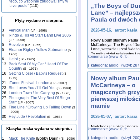
tego, co wspólnie zbudowaliśmy w
„The Boys of D
Liverpoolu”
(110)
Lane” – najlepsz
Paula od dwóch
Plyty wydane w sierpniu:
2026-05-16, autor: kasia
3
Vertical Man
(LP - 1998)
4
Ringo & His All Starr Band Live 2006
(LP - 2008)
Nowy album studyjny Paula
5
Revolver
McCartneya, The Boys of D
(LP - 1966)
Lane, wreszcie ujrzał światł
5
Eleanor Rigby / Yellow Submarine
(S -
To najbardziej refleksyjny i
1966)
komentarze (www:
0
, fb:
6
Help!
(LP - 1965)
13
Back Seat Of My Car / Heart Of The
) kategoria: audio (wizyt: 287
Country
(S - 1971)
16
Getting Closer / Baby's Request
(S -
Nowy album Pau
1979)
21
iTunes Festival: London
(EP - 2007)
McCartneya – o
23
She Loves You / I`ll Get You
(S - 1963)
magicznych grzy
26
London Town / I'm Carrying
(S - 1978)
27
Photograph: The Very Best Of Ringo
pierwszej miłości
Starr
(LP - 2007)
mamie
29
Fine Line / Growing Up Falling Down
(S
- 2005)
2026-05-07, autor: kasia
30
Hey Jude / Revolution
(S - 1968)
Nadchodząca płyta członka 
Klasyka rocka wydana w sierpniu:
komentarze (www:
0
, fb:
Lane, przynosi jego pierwsz
) kategoria: audio (wizyt: 200
1
Mack The Knife
(Bobby Darin)
(S - 1959)