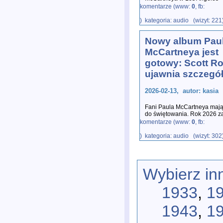
wydarzenia. W Liverpoolu
...
komentarze (www:
0
, fb:
) kategoria: audio (wizyt: 221
Nowy album Pau
McCartneya jest
gotowy: Scott R
ujawnia szczegó
2026-02-13, autor: kasia
Fani Paula McCartneya maj
do świętowania. Rok 2026 za
dla byłego Beatlesa. Podczas
komentarze (www:
0
, fb:
) kategoria: audio (wizyt: 302
Wybierz in
1933
,
1
1943
,
1