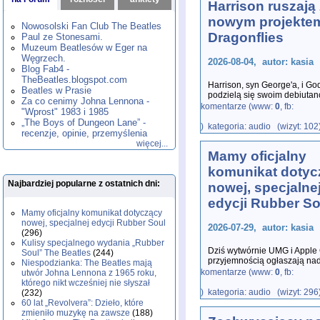
Harrison ruszają 
1980
1981
1982
1983
1984
,
,
,
,
,
nowym projekte
1985
1986
1987
1988
1989
,
,
,
,
,
Nowosolski Fan Club The Beatles
1990
1991
1992
1993
1994
,
,
,
,
,
Dragonflies
Paul ze Stonesami.
1995
1996
1997
1998
1999
,
,
,
,
,
Muzeum Beatlesów w Eger na
2000
2001
2002
2003
2004
,
,
,
,
,
Węgrzech.
2026-08-04, autor: kasia
2005
2006
2007
2008
2009
,
,
,
,
,
Blog Fab4 -
2010
2011
2012
2013
2014
TheBeatles.blogspot.com
,
,
,
,
,
Harrison, syn George'a, i Go
2015
Beatles w Prasie
2016
2017
2018
2019
,
,
,
,
,
podzielą się swoim debiuta
Za co cenimy Johna Lennona -
2020
2021
2022
2023
2024
,
,
,
,
,
syn George'a Harrisona, ora
komentarze (www:
0
, fb:
"Wprost" 1983 i 1985
2025
2026
,
,
„The Boys of Dungeon Lane” -
) kategoria: audio (wizyt: 102
recenzje, opinie, przemyślenia
więcej...
Mamy oficjalny
komunikat dotyc
Najbardziej popularne z ostatnich dni:
nowej, specjalne
edycji Rubber So
Mamy oficjalny komunikat dotyczący
nowej, specjalnej edycji Rubber Soul
2026-07-29, autor: kasia
(296)
Kulisy specjalnego wydania „Rubber
Dziś wytwórnie UMG i Apple 
Soul” The Beatles
(244)
przyjemnością ogłaszają na
Niespodzianka: The Beatles mają
Specjalnej przełomowego a
komentarze (www:
0
, fb:
utwór Johna Lennona z 1965 roku,
którego nikt wcześniej nie słyszał
) kategoria: audio (wizyt: 296
(232)
60 lat „Revolvera”: Dzieło, które
zmieniło muzykę na zawsze
(188)