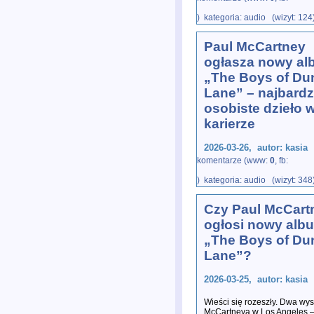
) kategoria: audio (wizyt: 124
Paul McCartney
ogłasza nowy a
„The Boys of D
Lane” – najbardz
osobiste dzieło 
karierze
2026-03-26, autor: kasia
komentarze (www:
0
, fb:
The Boys of Dungeon Lane to
) kategoria: audio (wizyt: 348
wydany przez Paula McCartne
na ws
...
Czy Paul McCart
ogłosi nowy alb
„The Boys of D
Lane”?
2026-03-25, autor: kasia
Wieści się rozeszły. Dwa wy
McCartneya w Los Angeles – dz