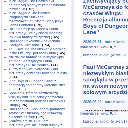
Zachwycający p
Mick Jagger: The Beatles byli
najbardziej płodnymi kompozytorami
McCartneya do f
tamtych lat
(182)
czasów Wings:
Mick Jagger o The Beatles:
Pragmatyzm Sullivana,
Recenzja albumu
rozczarowanie Elvisem i cięty język
Boys of Dungeo
Johna Lennona
(170)
Rick Beato i jego wideo o Paulu
Lane”
McCartneyu: celny cios w machinę
PR-ową branży muzycznej
(165)
Dlaczego Pokolenie Z pokochało
2026-05-31, autor: kasia
George'a Harrisona?
(154)
komentarze (www:
0
, fb:
You Gave Me The Answer: A Morning
Ikona zachowuje się stosow
in the Life, czyli poranek Paula
(145)
) kategoria: audio (wizyt: 376
zaprzecza, prezentując albu
Nie daj się nabrać na fałszywy wpis
mocniejsze,
...
Trumpa uderzający w Paula
McCartneya i The Beatles
(141)
Paul McCartney 
Tłumy fanów w Liverpoolu. Paul
niezwykłym blas
McCartney odwiedził rodzinne miasto
(134)
spogląda w prze
„The Boys of Dungeon Lane” z
na swoim nowym
nominacją do nagrody Mercury Prize
2026
(133)
solowym arcydzi
Spotkanie, którego zazdroszczą
wszyscy fani. McCartney pomachał
im z samochodu podczas rozmowy z
2026-05-29, autor: kasia
Ringo
(126)
Dlaczego Paul McCartney podarował
„The Boys of Dungeon Lane” 
Taylor Swift idealną, beatlesowską
komentarze (www:
0
, fb:
udowadnia, że ten wybitny ar
piosenkę na ślub
(125)
„Poróżniłem się z Paulem
) kategoria: audio (wizyt: 317
McCartneyem, ale jestem dumny z