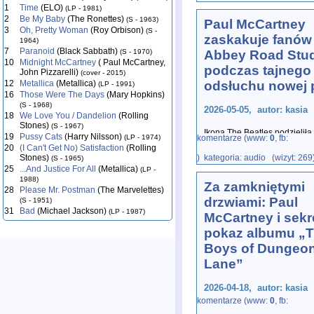
1
Time
(ELO)
(LP - 1981)
2
Be My Baby
(The Ronettes)
(S - 1963)
Paul McCartney
3
Oh, Pretty Woman
(Roy Orbison)
(S -
zaskakuje fanów
1964)
7
Paranoid
(Black Sabbath)
(S - 1970)
Abbey Road Stu
10
Midnight McCartney
( Paul McCartney,
podczas tajnego
John Pizzarelli)
(cover - 2015)
12
Metallica
(Metallica)
odsłuchu nowej 
(LP - 1991)
16
Those Were The Days
(Mary Hopkins)
(S - 1968)
2026-05-05, autor: kasia
18
We Love You / Dandelion
(Rolling
Stones)
(S - 1967)
Ikona The Beatles podzieliła
19
Pussy Cats
(Harry Nilsson)
(LP - 1974)
komentarze (www:
0
, fb:
wspomnieniami o Johnie Len
20
(I Can't Get No) Satisfaction
(Rolling
w
...
Stones)
) kategoria: audio (wizyt: 269
(S - 1965)
25
...And Justice For All
(Metallica)
(LP -
1988)
Za zamkniętymi
28
Please Mr. Postman
(The Marvelettes)
drzwiami: Paul
(S - 1951)
31
Bad
(Michael Jackson)
(LP - 1987)
McCartney i sekr
pokaz albumu „
Boys of Dungeo
Lane”
2026-04-18, autor: kasia
komentarze (www:
0
, fb:
Mimo że uczestnicy zostali